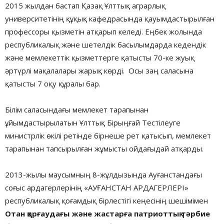
2015 жылдан бастап Қазақ Ұлттық аграрлық
университетінің құқық кафедрасында қауымдастырылған
профессоры қызметін атқарып келеді. Еңбек жолында
республикалық және шетелдік басылымдарда кедендік
және мемлекеттік қызметтерге қатысты 70-ке жуық
әртүрлі мақалалары жарық көрді. Осы заң саласына
қатысты 7 оқу құралы бар.
Білім саласындағы мемлекет тарапынан
ұйымдастырылатын Ұлттық Бірыңғай Тестілеуге
министрлік өкілі ретінде бірнеше рет қатысып, мемлекет
тарапынан тапсырылған жұмысты ойдағыдай атқарды.
2013-жылы маусымның 8-жұлдызында Ауғанстандағы
соғыс ардагерлерінің «АУҒАНСТАН АРДАГЕРЛЕРІ»
республикалық қоғамдық бірлестігі кеңесінің шешімімен
Отан қорғаудағы және жастарға патриоттық тәрбие