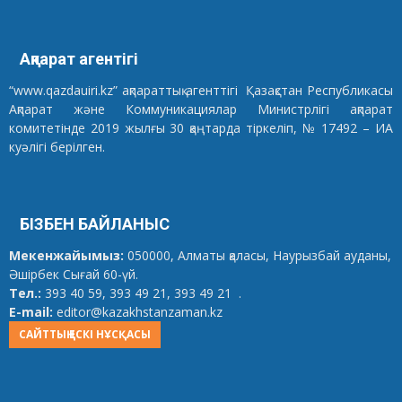
Ақпарат агентігі
“www.qazdauiri.kz” ақпараттық агенттігі Қазақстан Республикасы
Ақпарат және Коммуникациялар Министрлігі ақпарат
комитетінде 2019 жылғы 30 қаңтарда тіркеліп, № 17492 – ИА
куәлігі берілген.
БІЗБЕН БАЙЛАНЫС
Мекенжайымыз:
050000, Алматы қаласы, Наурызбай ауданы,
Әшірбек Сығай 60-үй.
Тел.:
393 40 59, 393 49 21, 393 49 21 .
E-mail:
editor@kazakhstanzaman.kz
САЙТТЫҢ ЕСКІ НҰСҚАСЫ