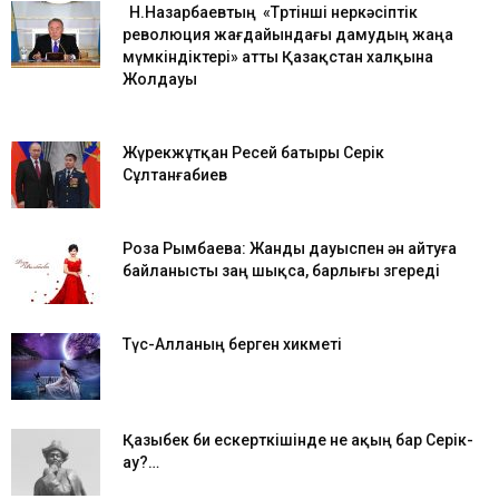
Н.Назарбаевтың «Төртінші өнеркәсіптік
революция жағдайындағы дамудың жаңа
мүмкіндіктері» атты Қазақстан халқына
Жолдауы
Жүрекжұтқан Ресей батыры Серік
Сұлтанғабиев
Роза Рымбаева: Жанды дауыспен ән айтуға
байланысты заң шықса, барлығы өзгереді
Түс-Алланың берген хикметі
Қазыбек би ескерткішінде не ақың бар Серік-
ау?…