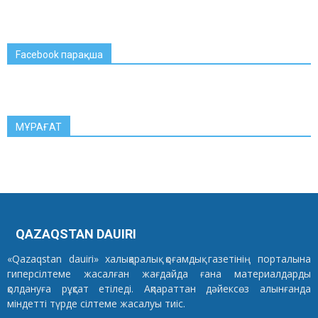
Facebook парақша
МҰРАҒАТ
QAZAQSTAN DAUIRI
«Qazaqstan dauiri» халықаралық қоғамдық газетінің порталына
гиперсілтеме жасалған жағдайда ғана материалдарды
қолдануға рұқсат етіледі. Ақпараттан дәйексөз алынғанда
міндетті түрде сілтеме жасалуы тиіс.