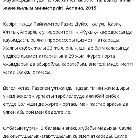
және ғылым министрлігі. Астана, 2015.
Қазіргі таңда Тайғамитов Ғазиз Дүйсенқұлұлы Қазақ
Ұлттық Аграрлық университетінің «Құқық» кафедрасында
қауымдастырылған профессоры қызметін атқарады.
Жалпы еңбек жолы 33 жыл, оның ішінде білім саласында
үздіксіз қызмет атқарғанына 29 жыл. Жүрген орта
ұжымдарында абыройлы, қарапайым, өнегелі, мәдениетті
ұстаз. Жақсы отағасы.
Өнегелі ұстаз, Ғазекең ұлтжанды, қазақ тілінің жанашыры
үнемі өскелең ұрпақты тәрбиелеуде аяанбай еңбек
етуде.Сол үшін де жүрген ортасы мен жастар арасында
үлкен абырой мен беделге ие.
Отбасын құрған, 3 баланың әкесі. Жұбайы Мадыхан Сауле
де оқытушылық-ағартушылық қызмет атқарады. Сауле