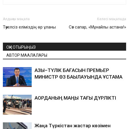
Алдыңғы мақала
Келесі мақалада
Тәуелсіз еліміздің өр ұланы
Сәт сапар, «Мұнайлы астана!»
ОҚИ ОТЫРЫҢЫЗ
АВТОР МАҚАЛАЛАРЫ
АЗЫҚ–ТҮЛІК БАҒАСЫН ПРЕМЬЕР
МИНИСТР ӨЗ БАҚЫЛАУЫНДА ҰСТАМАҚ
АҚОРДАНЫҢ МАҢЫ ТАҒЫ ДҮРЛІКТІ
Жаңа Түркістан жастар көзімен