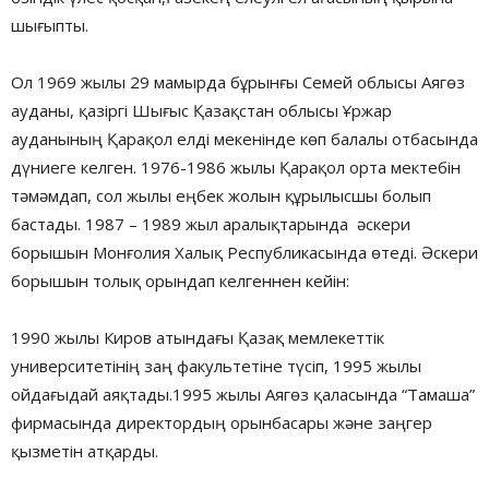
шығыпты.
Ол 1969 жылы 29 мамырда бұрынғы Семей облысы Аягөз
ауданы, қазіргі Шығыс Қазақстан облысы Ұржар
ауданының Қарақол елді мекенінде көп балалы отбасында
дүниеге келген. 1976-1986 жылы Қарақол орта мектебін
тәмәмдап, сол жылы еңбек жолын құрылысшы болып
бастады. 1987 – 1989 жыл аралықтарында әскери
борышын Монғолия Халық Республикасында өтеді. Әскери
борышын толық орындап келгеннен кейін:
1990 жылы Киров атындағы Қазақ мемлекеттік
университетінің заң факультетіне түсіп, 1995 жылы
ойдағыдай аяқтады.1995 жылы Аягөз қаласында “Тамаша”
фирмасында директордың орынбасары және заңгер
қызметін атқарды.