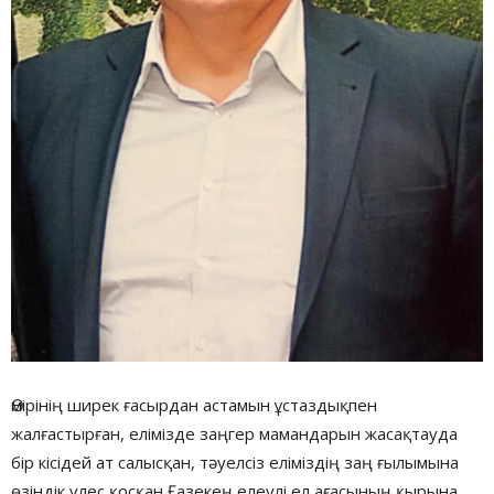
Өмірінің ширек ғасырдан астамын ұстаздықпен
жалғастырған, елімізде заңгер мамандарын жасақтауда
бір кісідей ат салысқан, тәуелсіз еліміздің заң ғылымына
өзіндік үлес қосқан,Ғазекең елеулі ел ағасының қырына