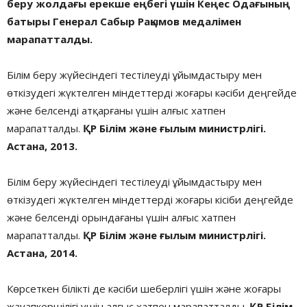
беру жолдағы ерекше еңбегі үшін Кеңес Одағының
батыры Генерал Сабыр Рақымов медалімен
марапатталды.
Білім беру жүйесіндегі тестілеуді ұйымдастыру мен
өткізудегі жүктелген міндеттерді жоғары кәсіби деңгейде
және белсенді атқарғаны үшін алғыс хатпен
марапатталды.
ҚР Білім және ғылым министрлігі.
Астана, 2013.
Білім беру жүйесіндегі тестілеуді ұйымдастыру мен
өткізудегі жүктелген міндеттерді жоғары кісіби деңгейде
және белсенді орындағаны үшін алғыс хатпен
марапатталды.
ҚР Білім және ғылым министрлігі.
Астана, 2014.
Көрсеткен білікті де кәсіби шеберлігі үшін және жоғары
жауапкершілігі үшін алғыс хатпен марапатталды.
ҚР Білім