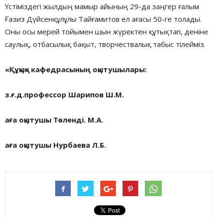
Үстіміздегі жылдың мамыр айының 29-да заңгер ғалым
Ғазиз Дүйсенқұлұлы Тайғамитов ел ағасы 50-ге толады.
Оны осы мерей тойымен шын жүректен құтықтап, деніне
саулық, отбасылық бақыт, творчествалық табыс тілейміз.
«Құқық» кафедрасының оқытушылары:
з.ғ.д.профессор Шарипов Ш.М.
аға оқытушы Төленді. М.А.
аға оқытушы Нурбаева Л.Б.