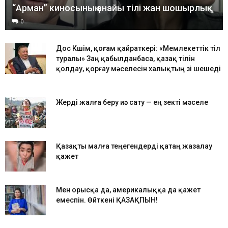
“Арман” киносының анайы тілі жан шошырлық
0
Дос Көшім, қоғам қайраткері: «Мемлекеттік тіл
туралы» Заң қабылданбаса, қазақ тілін
қолдау, қорғау мәселесін халықтың өзі шешеді
Жерді жалға беру иә сату — ең өзекті мәселе
Қазақты малға теңегендерді қатаң жазалау
қажет
Мен орысқа да, америкалыққа да қажет
емеспін. Өйткені ҚАЗАҚПЫН!