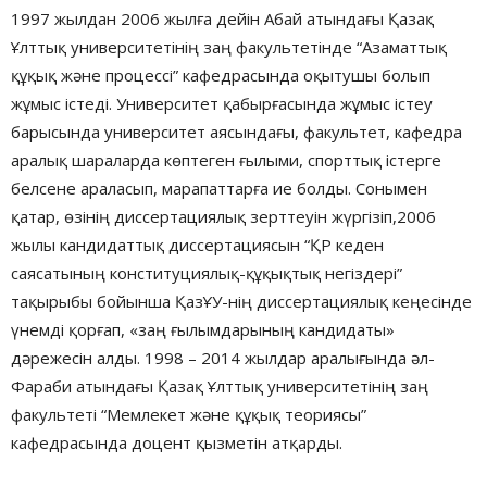
1997 жылдан 2006 жылға дейін Абай атындағы Қазақ
Ұлттық университетінің заң факультетінде “Азаматтық
құқық және процессі” кафедрасында оқытушы болып
жұмыс істеді. Университет қабырғасында жұмыс істеу
барысында университет аясындағы, факультет, кафедра
аралық шараларда көптеген ғылыми, спорттық істерге
белсене араласып, марапаттарға ие болды. Сонымен
қатар, өзінің диссертациялық зерттеуін жүргізіп,2006
жылы кандидаттық диссертациясын “ҚР кеден
саясатының конституциялық-құқықтық негіздері”
тақырыбы бойынша ҚазҰУ-нің диссертациялық кеңесінде
үнемді қорғап, «заң ғылымдарының кандидаты»
дәрежесін алды. 1998 – 2014 жылдар аралығында әл-
Фараби атындағы Қазақ Ұлттық университетінің заң
факультеті “Мемлекет және құқық теориясы”
кафедрасында доцент қызметін атқарды.