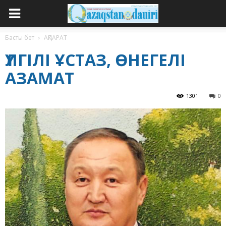
Басты бет
АҚПАРАТ
ҮЛГІЛІ ҰСТАЗ, ӨНЕГЕЛІ
АЗАМАТ
1301
0