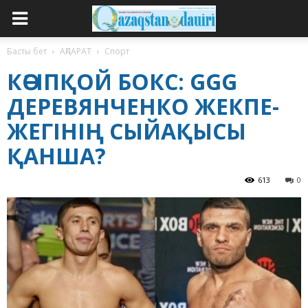
Басты бет
АҚПАРАТ
Спорт
КӘСІПҚОЙ БОКС: GGG
ДЕРЕВЯНЧЕНКО ЖЕКПЕ-
ЖЕГІНІҢ СЫЙАҚЫСЫ
ҚАНША?
613
0