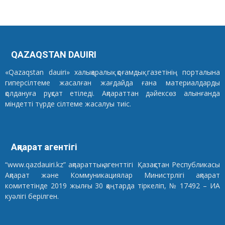
QAZAQSTAN DAUIRI
«Qazaqstan dauiri» халықаралық қоғамдық газетінің порталына
гиперсілтеме жасалған жағдайда ғана материалдарды
қолдануға рұқсат етіледі. Ақпараттан дәйексөз алынғанда
міндетті түрде сілтеме жасалуы тиіс.
Ақпарат агентігі
“www.qazdauiri.kz” ақпараттық агенттігі Қазақстан Республикасы
Ақпарат және Коммуникациялар Министрлігі ақпарат
комитетінде 2019 жылғы 30 қаңтарда тіркеліп, № 17492 – ИА
куәлігі берілген.