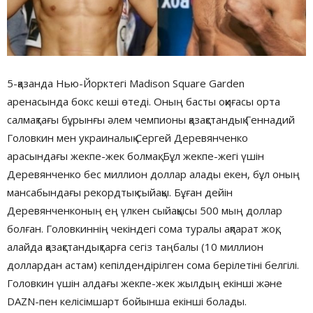
5-қазанда Нью-Йорктегі Madison Square Garden
аренасында бокс кеші өтеді. Оның басты оқиғасы орта
салмақтағы бұрынғы әлем чемпионы қазақстандық Геннадий
Головкин мен украиналық Сергей Деревянченко
арасындағы жекпе-жек болмақ. Бұл жекпе-жегі үшін
Деревянченко бес миллион доллар алады екен, бұл оның
мансабындағы рекордтық сыйақы. Бұған дейін
Деревянченконың ең үлкен сыйақысы 500 мың доллар
болған. Головкиннің чекіндегі сома туралы ақпарат жоқ,
алайда қазақстандықтарға сегіз таңбалы (10 миллион
доллардан астам) кепілдендірілген сома берілетіні белгілі.
Головкин үшін алдағы жекпе-жек жылдың екінші және
DAZN-пен келісімшарт бойынша екінші болады.