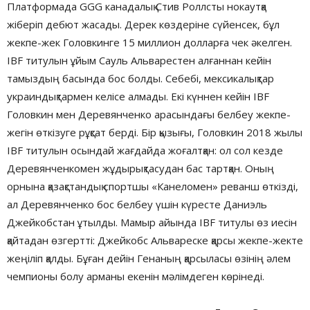
Платформада GGG канадалық Стив Роллсты нокаутқа
жіберіп дебют жасады. Дерек көздеріне сүйенсек, бұл
жекпе-жек Головкинге 15 миллион долларға чек әкелген.
IBF титулын ұйым Сауль Альварестен алғаннан кейін
тамыздың басында бос болды. Себебі, мексикалықтар
украиндықтармен келісе алмады. Екі күннен кейін IBF
Головкин мен Деревянченко арасындағы белбеу жекпе-
жегін өткізуге рұқсат берді. Бір қызығы, Головкин 2018 жылы
IBF титулын осындай жағдайда жоғалтқан: ол сол кезде
Деревянченкомен жұдырықтасудан бас тартқан. Оның
орнына қазақстандық спортшы «Канеломен» реванш өткізді,
ал Деревянченко бос белбеу үшін күресте Даниэль
Джейкобстан ұтылды. Мамыр айында IBF титулы өз иесін
қайтадан өзгертті: Джейкобс Альвареске қарсы жекпе-жекте
жеңіліп қалды. Бұған дейін Генаның қарсыласы өзінің әлем
чемпионы болу арманы екенін мәлімдеген көрінеді.