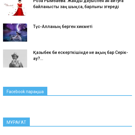
Роза Рымбаева: Жанды дауыспен ән айтуға
байланысты заң шықса, барлығы өзгереді
Түс-Алланың берген хикметі
Қазыбек би ескерткішінде не ақың бар Серік-
ау?…
Facebook парақша
МҰРАҒАТ