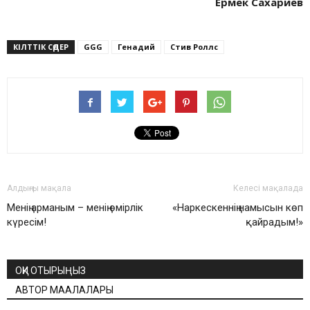
Ермек Сахариев
КІЛТТІК СӨДЕР
GGG
Генадий
Стив Роллс
Алдыңғы мақала
Келесі мақалада
Менің арманым – менің өмірлік
«Наркескеннің намысын көп
күресім!
қайрадым!»
ОҚИ ОТЫРЫҢЫЗ
АВТОР МАҚАЛАЛАРЫ