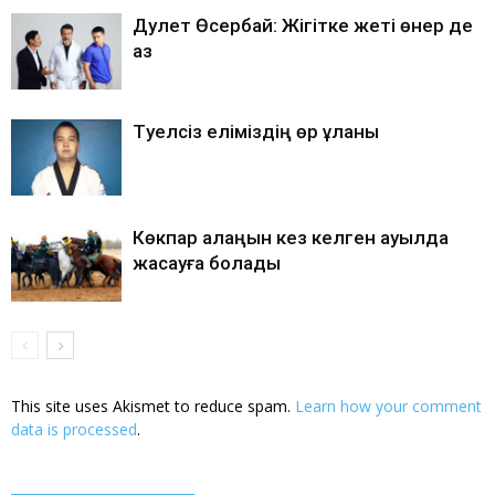
Дәулет Өсербай: Жігітке жеті өнер де
аз
Тәуелсіз еліміздің өр ұланы
Көкпар алаңын кез келген ауылда
жасауға болады
This site uses Akismet to reduce spam.
Learn how your comment
data is processed
.