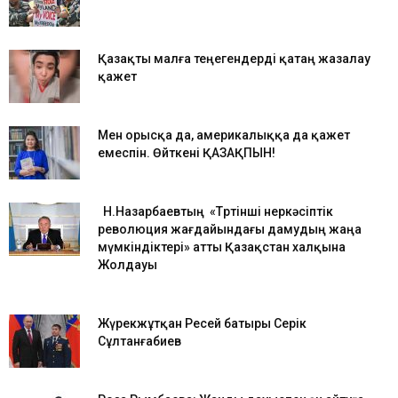
Қазақты малға теңегендерді қатаң жазалау
қажет
Мен орысқа да, америкалыққа да қажет
емеспін. Өйткені ҚАЗАҚПЫН!
Н.Назарбаевтың «Төртінші өнеркәсіптік
революция жағдайындағы дамудың жаңа
мүмкіндіктері» атты Қазақстан халқына
Жолдауы
Жүрекжұтқан Ресей батыры Серік
Сұлтанғабиев