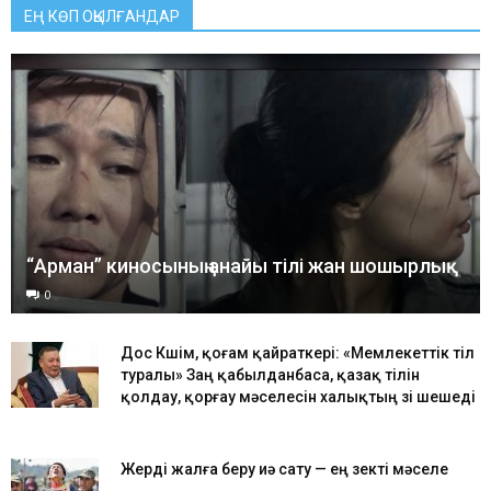
ЕҢ КӨП ОҚЫЛҒАНДАР
“Арман” киносының анайы тілі жан шошырлық
0
Дос Көшім, қоғам қайраткері: «Мемлекеттік тіл
туралы» Заң қабылданбаса, қазақ тілін
қолдау, қорғау мәселесін халықтың өзі шешеді
Жерді жалға беру иә сату — ең өзекті мәселе