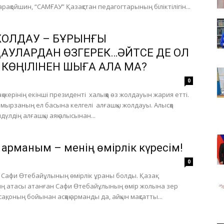
рақойшин, “САМҒАУ” Қазақстан педагогтарының біліктілігін...
ЖОЛДАУ – БҰРЫНҒЫ
АУЛАРДАН ӨЗГЕРЕК…ӘЙТСЕ ДЕ ОЛ
 КӨҢІЛІНЕН ШЫҒА АЛА МА?
0
қ жерінің екінші президенті халыққа өз жолдауын жария етті.
в мырзаның ел басына келгелі алғашқы жолдауы. Алысқа
үлдің алғашқы аяқ алысынан...
 арманым – менің өмірлік күресім!
0
ы Сафи Өтебайұлының өмірлік ұраны болды. Қазақ
ң атасы атанған Сафи Өтебайұлының өмір жолына зер
ақ, оның бойынан асқақ арманды да, айқын мақсатты...