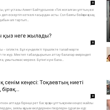
0
ы, ұлт ұстазы Ахмет Байтұрсынов «Тілі жоғалған ұлттың өзі
деп ескертіп кеткелі ғасырдан асты. Сол баяғы бейқам қазақ,
дабын әлі тартып...
 қыз неге жылады?
0
сы – ізгілікте. Бұл күнделікті тіршілікте талай мәрте
п те жүр. Мектеп табалдырығын аттау балалар өміріндегі
ға, ұмытылмас мереке. Бүгінгі күні бала...
қ сенім кеңесі: Тоқаевтың ниеті
, бірақ…
0
өткен аптада бірінші рет бас қосқан ұлттық сенім кеңесі жайлы
ерден, зиялы қауым өкілдерінен пікірлерін сұраған еді: