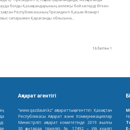
ауда болды Қазақ хандарының аллеясы бой көтерді Өткен
зақстан Республикасының Президенті Қасым-Жомарт
мыс сапарымен Қарағанды облысына...
16 беттен 1
Ақпарат агентігі
Б
нің
“www.qazdauiri.kz” ақпараттық агенттігі Қазақстан
М
да
Республикасы Ақпарат және Коммуникациялар
Н
і.
Министрлігі ақпарат комитетінде 2019 жылғы
Т
де
30 қаңтарда тіркеліп, № 17492 – ИА куәлігі
E-