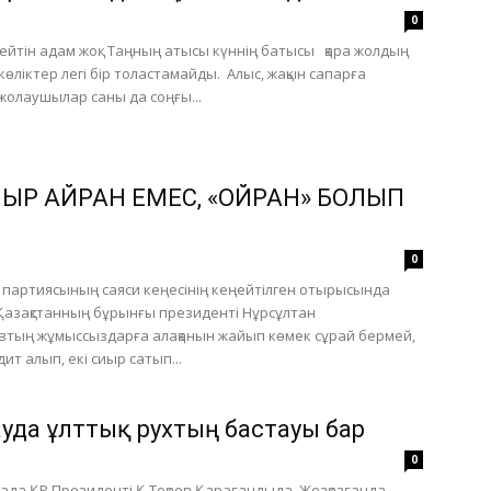
0
йтін адам жоқ. Таңның атысы күннің батысы қара жолдың
өліктер легі бір толастамайды. Алыс, жақын сапарға
олаушылар саны да соңғы...
ИЫР АЙРАН ЕМЕС, «ОЙРАН» БОЛЫП
0
” партиясының саяси кеңесінің кеңейтілген отырысында
Қазақстанның бұрынғы президенті Нұрсұлтан
тың жұмыссыздарға алақанын жайып көмек сұрай бермей,
ит алып, екі сиыр сатып...
уда ұлттық рухтың бастауы бар
0
ада ҚР Президенті Қ.Тоқаев Қарағандыда, Жезқазғанда