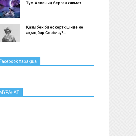
Түс-Алланың берген хикметі
Қазыбек би ескерткішінде не
ақың бар Серік-ау?…
Facebook парақша
МҰРАҒАТ