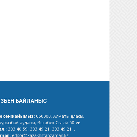
ІЗБЕН БАЙЛАНЫС
екенжайымыз:
050000, Алматы қаласы,
аурызбай ауданы, Әшірбек Сығай 60-үй.
ел.:
393 40 59, 393 49 21, 393 49 21 .
mail:
editor@kazakhstanzaman.kz