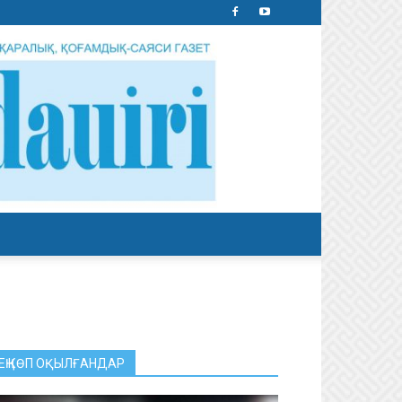
ЕҢ КӨП ОҚЫЛҒАНДАР