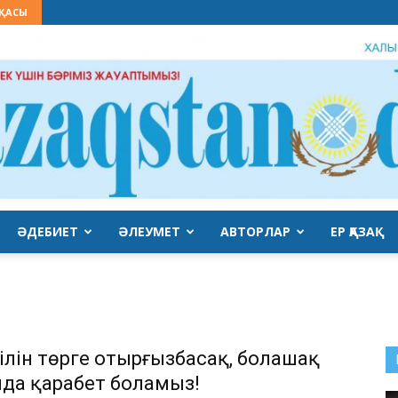
СҚАСЫ
ӘДЕБИЕТ
ӘЛЕУМЕТ
АВТОРЛАР
ЕР ҚАЗАҚ
QAZAQSTAN
тілін төрге отырғызбасақ, болашақ
да қарабет боламыз!
DAUIRI