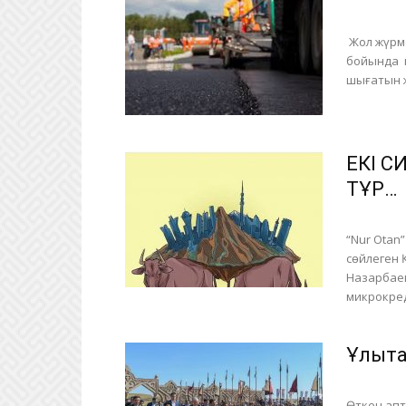
Жол жүрме
бойында к
шығатын ж
ЕКІ С
ТҰР…
“Nur Otan
сөйлеген 
Назарбаев
микрокред
Ұлыта
Өткен апт