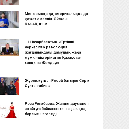
Мен орысқа да, америкалыққа да
қажет емеспін. Өйткені
ҚАЗАҚПЫН!
Н.Назарбаевтың «Төртінші
өнеркәсіптік революция
жағдайындағы дамудың жаңа
мүмкіндіктері» атты Қазақстан
халқына Жолдауы
Жүрекжұтқан Ресей батыры Серік
Сұлтанғабиев
Роза Рымбаева: Жанды дауыспен
ән айтуға байланысты заң шықса,
барлығы өзгереді