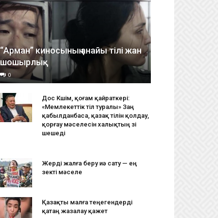
“Арман” киносының анайы тілі жан
шошырлық
0
Дос Көшім, қоғам қайраткері:
«Мемлекеттік тіл туралы» Заң
қабылданбаса, қазақ тілін қолдау,
қорғау мәселесін халықтың өзі
шешеді
Жерді жалға беру иә сату — ең
өзекті мәселе
Қазақты малға теңегендерді
қатаң жазалау қажет