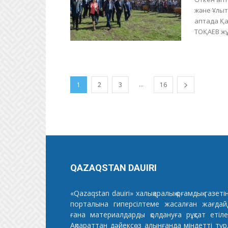
және Ұлыт
аптада Қа
ТОҚАЕВ жұ
...
1
2
3
16
QAZAQSTAN DAUIRI
«Qazaqstan dauiri» халықаралық қоғамдық газеті
порталына гиперсілтеме жасалған жағдай
ғана материалдарды қолдануға рұқсат етілед
Ақпараттан дәйексөз алынғанда міндетті түр