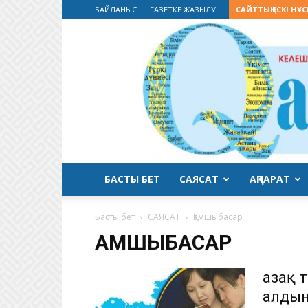
БАЙЛАНЫС
ГАЗЕТКЕ ЖАЗЫЛУ
САЙТТЫҢ ЕСКІ НҰ
БАСТЫ БЕТ
САЯСАТ
АҚПАРАТ
Басты бет
САЯСАТ
Қамшыбасар
ҚАМШЫБАСАР
Қазақ 
алдын