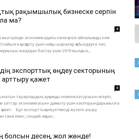
тық рақымшылық бизнеске серпін
ала ма?
0
ш жыл ішінде экономикадағы көлеңкелі айналымды кем
 пайызға қысқарту үшін нақты шаралар қабылдауға тиіс.
 жұмысын жаңадан бастау үшін 2019 жылдың...
здің экспорттық өңдеу секторының
н арттыру қажет
0
тынатын тауарлардың ауқымды номенклатурасын игеріп,
м заттар экономикасын» дамыту үшін кәсіпорындарымызға
 қажет. Бұл экспорттық әлеуетімізді жүзеге асыру
 ғана емес, сондай-ақ ішкі...
 болсын десең, жол жөнде!