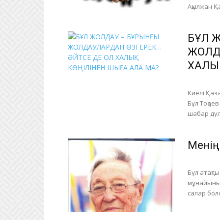
Ақылжан Қа
БҰЛ 
ЖОЛД
ХАЛЫҚ
Киелі Қаза
Бұл Тоқае
шабар дүлд
Менің
Бұл атақт
мұнайыны
салар болс