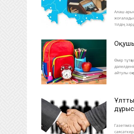
Алаш арыс
жоғалады» 
тілдің зар
Оқушы
Өмір тұтқа
дәлелдені
айтулы оқи
Ұлтты
дұрыс
Газетіміз 
саясаткерл