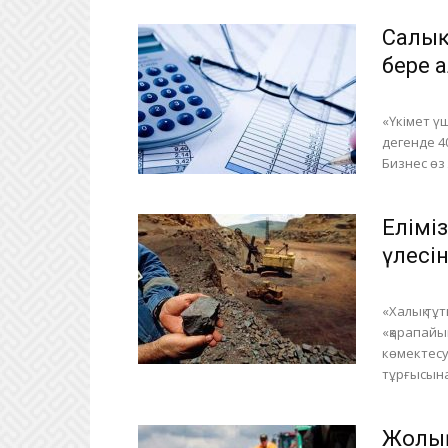
Салық
бере 
«Үкімет ү
дегенде 40
Бизнес өз
Елімі
үлесі
«Халық тұ
«қарапайы
көмектесу
тұрғысынан
Жолың