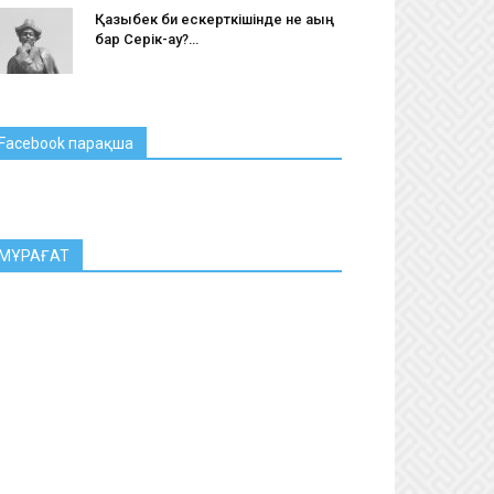
Қазыбек би ескерткішінде не ақың
бар Серік-ау?…
Facebook парақша
МҰРАҒАТ