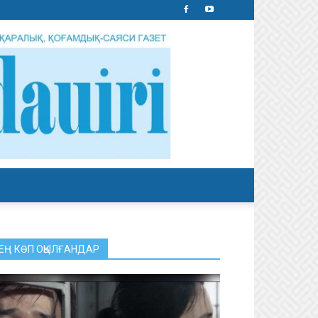
ЕҢ КӨП ОҚЫЛҒАНДАР