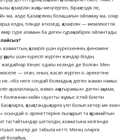
 қазақ тілін жақсы меңгерген, бірақ ездік пе,
» ма, әлде Қазақ елінің болашағын ойламау ма, олар
ші елдің тілінде өткізеді, қазақ тілін — мемлекеттік
 өмір сүре аламын ба деген сұрақ көбірек ойлантады.
ойлайсыз?
азаматтың қазақ тілі үшін күрескенінің феномені
еу құқығы үшін күресіп жүрген жандар біздің
й жағдайлар Кеңес одағы кезінде де болған. Мен
 мәселе — оған, оның жасап жүрген іс-әрекетіне
не, «біз неге сондай болмадық» деген жаман намыс
ліп араласпаңыз, өзіміз-ақ қатырамыз» деген ақымақ
болғаннан кейін сауатты жұмыс істей білетін
басқаларға, қазақстандықтарға үлгі болып кетер ме екен
» осындай іс-әрекеттеріне пысқырып та қарамайтын
ып тастайтындар шетелдің азаматына келгенде
ұлтшыл заңгер де табыла кетті. Менің оларға
ай болайық.