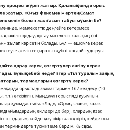
ану процесі жүріп жатыр. Қаланың өзінде орыс
еле жатыр. «Оғыз феномені» ертең «Самат
феномені» болып жалғасын табуы мүмкін бе?
н мәнінде, мемлекеттік деңгейге көтермесе,
азақ тілін қолдау, қорғау мәселесін халықтың өзі
ен» жылап көрісетін болады. Бұл — ешкімге керек
ектеуге әкеліп соқтыратын қауіпті жағдай тудыруы
қайта қарау керек, өзгертулер енгізу керек
ды. Бұның себебі неде? Егер «Тіл туралы» заңның
аптарын, тармақтарын өзгерту керек?
мақтарда орыстілді азаматтармен 167 кездесу (10
, т.т.) өткізіппін. Мыңдаған орыстілді қауымның
ктар қауымдастығы, «Лад», «Орыс, славян, казак
ді ұйымдардың өкілдері де бар), олардың қазақ
н тыңдадым, кейде қызу пікірталасқа кіріп, кейде осы
мен терминдерге түсініктеме бердім. Қысқасы,