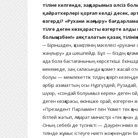
тіліне келгенде, заңдарымыз әлсіз болы
қайраткерлері қорғап келді десек, ар
өзгерді? «Рухани жаңғыру» бағдарлам
тілге деген көзқарасты өзгерте алды
болыңызбен!» аяқталатын қазақ тілінің
─ Біріншіден, қазақ тілінің мәселесі «руха
жаңғыру» да шешпейді. Бұл — біздің қоға
ада бола бастағанының көрсеткіші. Екінші
мекемеде, заң саласында қызмет жасай отыры
болуы — мемлекеттік тілдің қазіргі кезеңде
әрбір азаматтың осы Нұргүлдей, Рузадай, 
шүкір, «сондай болуымыз керек» деген ойды
деген көзқарасы, өкінішке орай, өзгерген 
«Президент Парламент пен Үкімет тек қана 
бітпей жатып, Ақпарат министрі «тек қана»
Оның себебі де түсінікті — Дәурен ініміз ө
тілінде жұмыс істеуге ниеті жоқ екендігін 