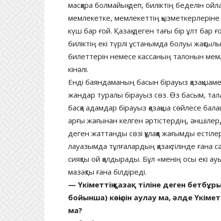
масқара болмайық деп, биліктің беделін ойла
мемлекетке, мемлекеттің қызметкерлеріне қа
күш бар ғой. Қазақ деген тағы бір ұлт бар ғ
биліктің екі түрлі ұстанымда болуы жақсылы
билеттерін немесе кассаның талонын мемл
кінәлі.
Енді баяндаманың басын бірауыз қазақшамен
жандар туралы бірауыз сөз. Өз басым, та
басқа адамдар бірауыз қазақша сөйлесе бал
арғы жағынан келген әртістердің, әншілерд
деген жаттанды сөзі құлаққа жағымды естіл
лауазымда тұлғалардың қазақ тілінде ғана 
сияқты ой қалдырады. Бұл «менің осы екі ау
мазақты ғана білдіреді.
— Үкіметтің қазақ тіліне деген бетбұр
бойынша) көңілін аулау ма, әлде Үкімет 
ма?