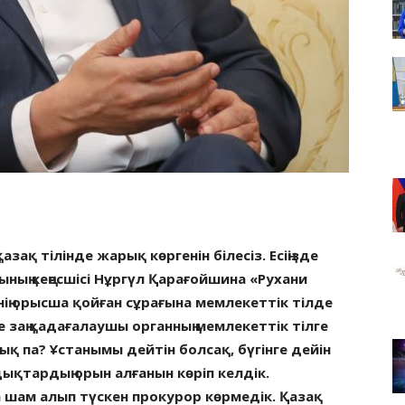
зақ тілінде жарық көргенін білесіз. Есіңізде
ының кеңесшісі Нұргүл Қарағойшина «Рухани
нің орысша қойған сұрағына мемлекеттік тілде
 заң қадағалаушы органның мемлекеттік тілге
қ па? Ұстанымы дейтін болсақ, бүгінге дейін
ықтардың орын алғанын көріп келдік.
а шам алып түскен прокурор көрмедік. Қазақ