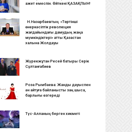
қажет емеспін. Өйткені ҚАЗАҚПЫН!
Н.Назарбаевтың «Төртінші
өнеркәсіптік революция
жағдайындағы дамудың жаңа
мүмкіндіктері» атты Қазақстан
халқына Жолдауы
Жүрекжұтқан Ресей батыры Серік
Сұлтанғабиев
Роза Рымбаева: Жанды дауыспен
ән айтуға байланысты заң шықса,
барлығы өзгереді
Түс-Алланың берген хикметі