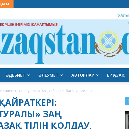
СҚАСЫ
ӘДЕБИЕТ
ӘЛЕУМЕТ
АВТОРЛАР
ЕР ҚАЗАҚ
QAZAQSTAN
Мемлекеттік тіл туралы» Заң қабылданбаса, қазақ тілін...
ҚАЙРАТКЕРІ:
 ТУРАЛЫ» ЗАҢ
ЗАҚ ТІЛІН ҚОЛДАУ,
DAUIRI