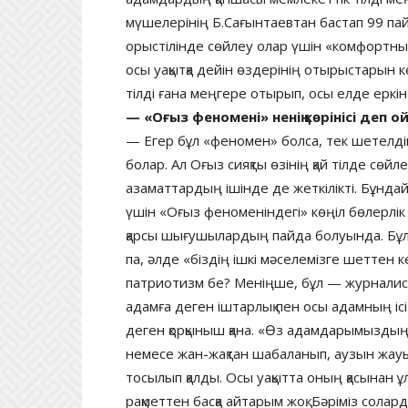
мүшелерінің Б.Сағынтаевтан бастап 99 пайызы
орыстілінде сөйлеу олар үшін «комфортный
осы уақытқа дейін өздерінің отырыстарын көр
тілді ғана меңгере отырып, осы елде еркін
— «Оғыз феномені» ненің көрінісі деп 
— Егер бұл «феномен» болса, тек шетелдік 
болар. Ал Оғыз сияқты өзінің қай тілде сөйл
азаматтардың ішінде де жеткілікті. Бұнда
үшін «Оғыз феноменіндегі» көңіл бөлерлік
қарсы шығушылардың пайда болуында. Бұл 
па, әлде «біздің ішкі мәселемізге шеттен ке
патриотизм бе? Меніңше, бұл — журналист 
адамға деген іштарлық пен осы адамның ісі 
деген қорқыныш қана. «Өз адамдарымыздың
немесе жан-жақтан шабаланып, аузын жау
тосылып қалды. Осы уақытта оның қасынан 
рақметтен басқа айтарым жоқ. Бәріміз солард