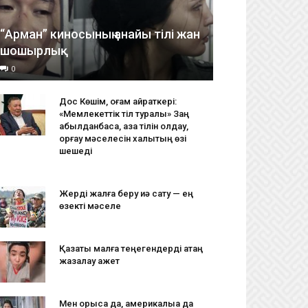
“Арман” киносының анайы тілі жан
шошырлық
0
Дос Көшім, қоғам қайраткері:
«Мемлекеттік тіл туралы» Заң
қабылданбаса, қазақ тілін қолдау,
қорғау мәселесін халықтың өзі
шешеді
Жерді жалға беру иә сату — ең
өзекті мәселе
Қазақты малға теңегендерді қатаң
жазалау қажет
Мен орысқа да, америкалыққа да