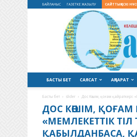
БАЙЛАНЫС
ГАЗЕТКЕ ЖАЗЫЛУ
САЙТТЫҢ ЕСКІ НҰ
БАСТЫ БЕТ
САЯСАТ
АҚПАРАТ
Басты бет
slider
Дос Көшім, қоғам қайраткері: «
ДОС КӨШІМ, ҚОҒАМ 
«МЕМЛЕКЕТТІК ТІЛ
ҚАБЫЛДАНБАСА, ҚА