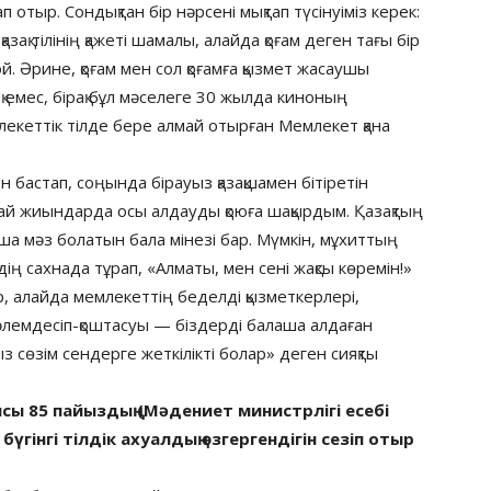
п отыр. Сондықтан бір нәрсені мықтап түсінуіміз керек:
зақ тілінің қажеті шамалы, алайда қоғам деген тағы бір
ой. Әрине, қоғам мен сол қоғамға қызмет жасаушы
қ емес, бірақ бұл мәселеге 30 жылда киноның
екеттік тілде бере алмай отырған Мемлекет қана
 бастап, соңында бірауыз қазақшамен бітіретін
лай жиындарда осы алдауды қоюға шақырдым. Қазақтың
аша мәз болатын бала мінезі бар. Мүмкін, мұхиттың
ің сахнада тұрап, «Алматы, мен сені жақсы көремін!»
ер, алайда мемлекеттің беделді қызметкерлері,
сәлемдесіп-қоштасуы — біздерді балаша алдаған
ыз сөзім сендерге жеткілікті болар» деген сияқты
ысы 85 пайыздың (Мәдениет министрлігі есебі
бүгінгі тілдік ахуалдың өзгергендігін сезіп отыр