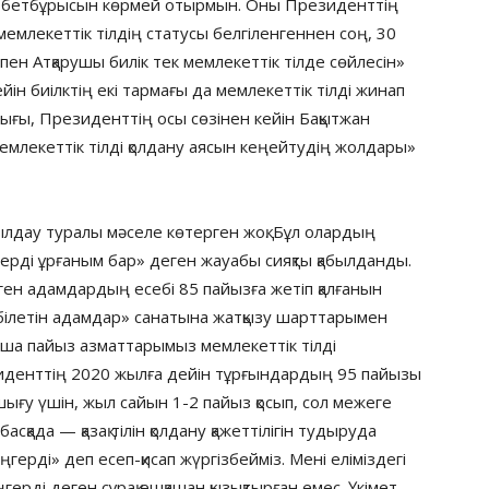
ген бетбұрысын көрмей отырмын. Оны Президенттің
 мемлекеттік тілдің статусы белгіленгеннен соң, 30
ен Атқарушы билік тек мемлекеттік тілде сөйлесін»
ін биілктің екі тармағы да мемлекеттік тілді жинап
ызығы, Президенттің осы сөзінен кейін Бақытжан
Мемлекеттік тілді қолдану аясын кеңейтудің жолдары»
былдау туралы мәселе көтерген жоқ. Бұл олардың
ндерді ұрғаным бар» деген жауабы сияқты қабылданды.
ерген адамдардың есебі 85 пайызға жетіп қалғанын
ін білетін адамдар» санатына жатқызу шарттарымен
ша пайыз азматтарымыз мемлекеттік тілді
иденттің 2020 жылға дейін тұрғындардың 95 пайызы
 шығу үшін, жыл сайын 1-2 пайыз қосып, сол межеге
басқада — қазақ тілін қолдану қажеттілігін тудыруда
еңгерді» деп есеп-қисап жүргізбейміз. Мені еліміздегі
ерді деген сұрақ ешқашан қызықтырған емес. Үкімет