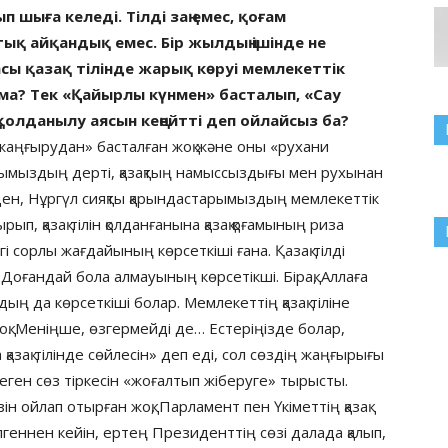
п шыға келеді. Тілді заң емес, қоғам
тық айқандық емес. Бір жылдың ішінде не
асы қазақ тілінде жарық көруі мемлекеттік
 ма? Тек «Қайырлы күнмен» басталып, «Сау
 қолданылу аясын кеңейтті деп ойлайсыз ба?
ни жаңғырудан» басталған жоқ және оны «рухани
мымыздың дерті, қазақтың намыссыздығы мен рухынан
ден, Нұргүл сияқты қарындастарымыздың мемлекеттік
п, қазақ тілін қолданғанына қазақ қоғамының риза
гі сорлы жағдайының көрсеткіші ғана. Қазақ тілді
Доғандай бола алмауының көрсетікші. Бірақ, Аллаға
ң да көрсеткіші болар. Мемлекеттің қазақ тіліне
жоқ. Меніңше, өзгермейді де… Естеріңізде болар,
қазақ тілінде сөйлесін» деп еді, сол сөздің жаңғырығы
 деген сөз тіркесін «жоғалтып жіберуге» тырысты.
зін ойлап отырған жоқ, Парламент пен Үкіметтің қазақ
білгеннен кейін, ертең Президенттің сөзі далада қалып,