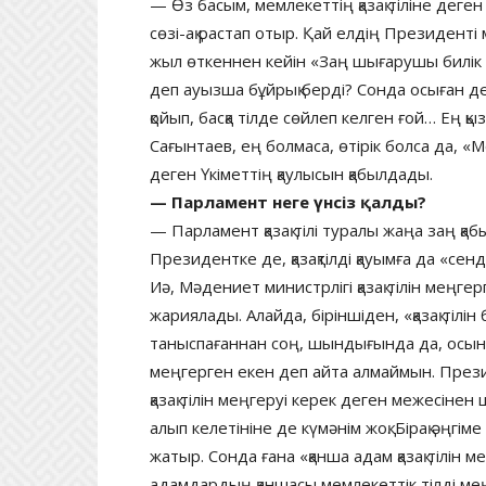
— Өз басым, мемлекеттің қазақ тіліне де
сөзі-ақ растап отыр. Қай елдің Президенті
жыл өткеннен кейін «Заң шығарушы билік п
деп ауызша бұйрық берді? Сонда осыған дей
қойып, басқа тілде сөйлеп келген ғой… Ең қ
Сағынтаев, ең болмаса, өтірік болса да, «
деген Үкіметтің қаулысын қабылдады.
— Парламент неге үнсіз қалды?
— Парламент қазақ тілі туралы жаңа заң қа
Президентке де, қазақтілді қауымға да «се
Иә, Мәдениет министрлігі қазақ тілін меңг
жариялады. Алайда, біріншіден, «қазақ тіл
таныспағаннан соң, шындығында да, осын
меңгерген екен деп айта алмаймын. През
қазақ тілін меңгеруі керек деген межесінен
алып келетініне де күмәнім жоқ. Бірақ әңгіме 
жатыр. Сонда ғана «қанша адам қазақ тілін м
адамдардың қаншасы мемлекеттік тілді меңг