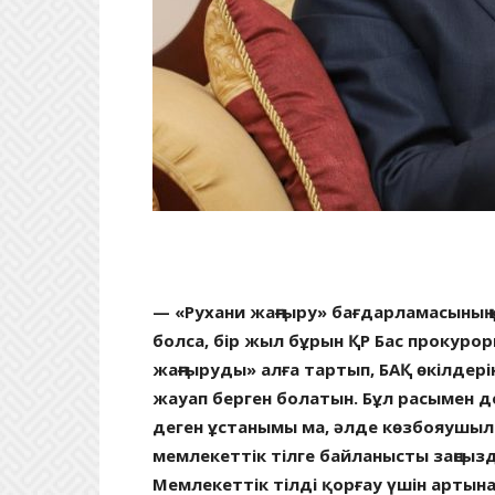
— «Рухани жаңғыру» бағдарламасының қа
болса, бір жыл бұрын ҚР Бас прокурор
жаңғыруды» алға тартып, БАҚ өкілдері
жауап берген болатын. Бұл расымен де
деген ұстанымы ма, әлде көзбояушылы
мемлекеттік тілге байланысты заңсызд
Мемлекеттік тілді қорғау үшін артын