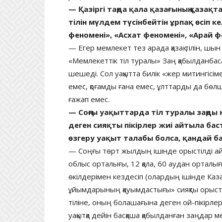
— Қазіргі таңда қала қазағының қазақт
тілін мүлдем түсінбейтін ұрпақ өсіп к
феномені», «Асхат феномені», «Арай 
— Егер мемлекет тез арада қазақ тілін, шы
«Мемлекеттік тіл туралы» Заң қабылданбаса, қ
шешеді. Сол уақытта билік «жер митингісім
емес, қоғамды ғана емес, ұлттарды да бөлш
ғажап емес.
— Соңғы уақыттарда тіл туралы заңды 
деген сияқты пікірлер жиі айтыла баста
өзгеру уақыт талабы болса, қандай б
— Соңғы төрт жылдың ішінде орыстілді ай
облыс орталығы, 12 қала, 60 аудан орталығы
өкілдерімен кездесіп (олардың ішінде Каза
ұйымдарының қауымдастығы» сияқты орыстіл
тіліне, оның болашағына деген ой-пікірлері
уақытқа дейін басқаша қабылданған заңдар 