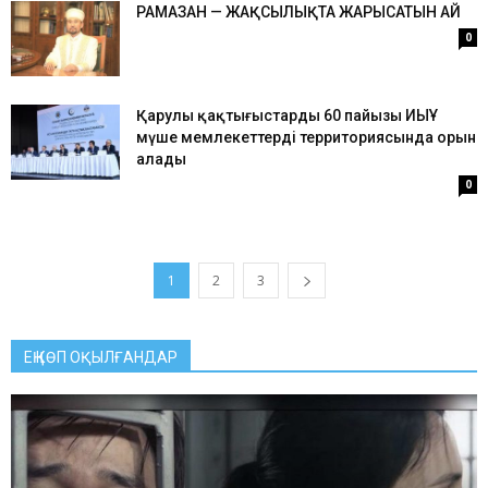
РАМАЗАН — ЖАҚСЫЛЫҚТА ЖАРЫСАТЫН АЙ
0
Қарулы қақтығыстардың 60 пайызы ИЫҰ
мүше мемлекеттердің территориясында орын
алады
0
1
2
3
ЕҢ КӨП ОҚЫЛҒАНДАР