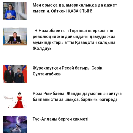
Мен орысқа да, америкалыққа да қажет
емеспін. Өйткені ҚАЗАҚПЫН!
Н.Назарбаевтың «Төртінші өнеркәсіптік
революция жағдайындағы дамудың жаңа
мүмкіндіктері» атты Қазақстан халқына
Жолдауы
Жүрекжұтқан Ресей батыры Серік
Сұлтанғабиев
Роза Рымбаева: Жанды дауыспен ән айтуға
байланысты заң шықса, барлығы өзгереді
Түс-Алланың берген хикметі