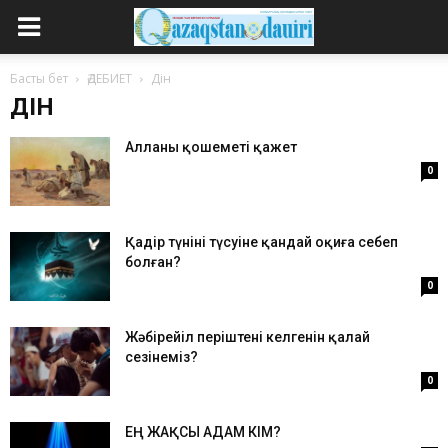
Басты бет
ӘДЕБИЕТ
Дін
ДІН
Алланың қошеметі қажет
0
Қадір түнінің түсуіне қандай оқиға себеп
болған?
0
Жәбірейіл періштенің келгенін қалай
сезінеміз?
0
ЕҢ ЖАҚСЫ АДАМ КІМ?