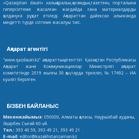
«Qazaqstan dauiri» халықаралық қоғамдық газетінің порталына
гиперсілтеме жасалған жағдайда ғана материалдарды
қолдануға рұқсат етіледі. Ақпараттан дәйексөз алынғанда
міндетті түрде сілтеме жасалуы тиіс.
Ақпарат агентігі
“www.qazdauiri.kz” ақпараттық агенттігі Қазақстан Республикасы
Ақпарат және Коммуникациялар Министрлігі ақпарат
комитетінде 2019 жылғы 30 қаңтарда тіркеліп, № 17492 – ИА
куәлігі берілген.
БІЗБЕН БАЙЛАНЫС
Мекенжайымыз:
050000, Алматы қаласы, Наурызбай ауданы,
Әшірбек Сығай 60-үй.
Тел.:
393 40 59, 393 49 21, 393 49 21 .
E-mail:
editor@kazakhstanzaman.kz