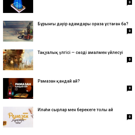
0
Бұрынғы дәуір адамдары ораза ұстаған ба?
0
Тақуалық үлгісі — сөздің амалмен үйлесуі
0
Рамазан қандай ай?
0
Иләһи сырлар мен берекеге толы ай
0