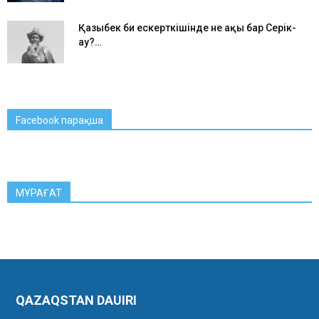
Қазыбек би ескерткішінде не ақың бар Серік-
ау?…
Facebook парақша
МҰРАҒАТ
QAZAQSTAN DAUIRI