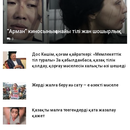
“Арман” киносының анайы тілі жан шошырлық
0
Дос Көшім, қоғам қайраткері: «Мемлекеттік
тіл туралы» Заң қабылданбаса, қазақ тілін
қолдау, қорғау мәселесін халықтың өзі шешеді
Жерді жалға беру иә сату — ең өзекті мәселе
Қазақты малға теңегендерді қатаң жазалау
қажет