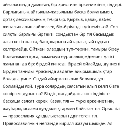
айналасында дамыған, бір христиан өркениетінің тілдері.
Барлығының айтылым-жазылымы басқа болғанымен,
ортақ лексикасының түбірі бір. Қырғыз, қазақ, өзбек
жиналып алып сөйлессек, бір-бірімізді түсінеміз ғой. Сол
сияқты барлығы біртекті, сондықтан бір тіл басымдық
алып кетіп жатса, басқаларына айтарлықтай нұқсан
келтірмейді. Өйткені олардың түп-төркіні, тамыры біреу
болғанымен қоса, заманауи еуропалық мәдениет үлгісі
жағынан да бір: бірдей киінеді, бірдей ойлайды, дүниені
бірдей таниды. Арасында аздаған айырмашылықтар
болады, әрине. Ондай айырмашылық болмаса, ұлт
болмайды ғой. Тура солардың саясатын алып келіп бізге
көшірген дұрыс па? Біздің жағдайдағы көптілділікте
басқаша саясат керек. Қазақ тілі — түркі өркениетінің
жауһары, ислами құндылықтармен байыған тіл. Орыс тілі
— православия құндылықтарын дәріптеген тіл.
Православияның негізінде кирилл жазуы шыққан. Ал