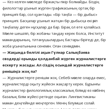
— Кез келген мәселеде біржақты пікір болмайды. Біздің
филологтар ұсынып жүрген графикасының ортақ бір
принципі бар, сол қуантады. «Бір таңба — бір дыбыс»
принципі. Басқалар ұсынып жатқан бір дыбысқа екі әріп
таңбалау деген нұсқалар да бар. Бірақ ол өте қолайсыз.
Мәселе шешіліп, бір жобаны таңдау керек болса, Институт
мамандарының, тілтанушылардың бастары бірігеді де, бір
жоба ұсынатынына сенемін. Оған сенімдімін.
— Жақында белгілі ақын Гүлнар Салықбаева
сөздерді орынды қолданбай жүрген журналистерге
ескерту жасады. Ал сіздің осындай журналистерге
ренішіңіз жоқ па?
— Журналистерге ренішім жоқ. Себебі мәселе оларда емес,
журналистерді оқыту жүйесін жақсарту керек. Бұрынғы
журналистер филологиялық классикалық білімді өз кәсібінің
базалық білім жүйесі ретінде оқыған. Лингвистиканы
маман деңгейінде меңгерген. Менің білуімше солай.