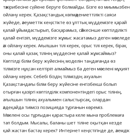
тәжірибесіне сүйене беруге болмайды. Бізге өз миымызбен
ойлану керек. Қазақстандық көпмәдениеттілікті саяси
жүйеде, әлеуметтік кеңістікте өз ұлттық мүддемізге қарай
қалай ұйымдастырып, басқарамыз, сәйкесінше көптілділікті
қалай енгізіп, мүддемізге жұмыс жасатамыз деген мәселеде
әлі ойлану керек. Ағылшын тілі керек, орыс тілі керек, бірақ
оны қалай қазақ тілінің мүддесіне қалай жұмсаймыз?
Көптілді білім беру жүйесінің моделін таңдағанда өз
тілімізге нұқсан келтіріп алмаймыз ба деген мәселені мұқият
ойлану керек. Себебі біздің тіліміздің ахуалын
Қазақстандағы білім беру жүйесіне енгізбекші болып
отырған қазіргі көптілділік компонентіндегі орыс тілінің,
ағылшын тілінің ахуалымен салыстырсақ, олардан
әлдеқайда тиімсіз позицияда тұрғанын көреміз.
Мәселені осы тұрғыдан қарастыра келе мына проблемаға
тап болдым. Мысалы, баланы шет тіліне оқытқан кезде
қай жастан бастау керек? Интернет кеңістігінде де, әлемдік