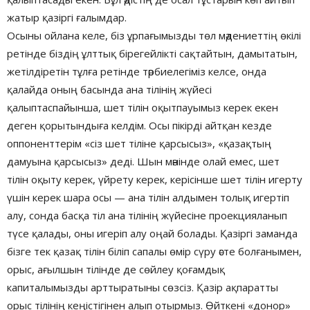
жатыр қазіргі ғалымдар.
Осыны ойлана келе, біз ұрпағымызды төл мәдениеттің өкілі
ретінде біздің ұлттық бірегейлікті сақтайтын, дамытатын,
жетілдіретін тұлға ретінде тәрбиелегіміз келсе, онда
қалайда оның басында ана тілінің жүйесі
қалыптаспайынша, шет тілін оқытпауымыз керек екен
деген қорытындыға келдім. Осы пікірді айтқан кезде
оппоненттерім «сіз шет тіліне қарсысыз», «қазақтың
дамуына қарсысыз» деді. Шын мәнінде олай емес, шет
тілін оқыту керек, үйрету керек, керісінше шет тілін игерту
үшін керек шара осы — ана тілін алдымен толық игертіп
алу, сонда басқа тіл ана тілінің жүйесіне проекцияланып
түсе қалады, оны игеріп алу оңай болады. Қазіргі заманда
бізге тек қазақ тілін біліп сапалы өмір сүру әсте болғанымен,
орыс, ағылшын тілінде де сөйлеу қоғамдық
капиталымызды арттыратыны сөзсіз. Қазір ақпаратты
орыс тілінің кеңістігінен алып отырмыз. Өйткені «донор»