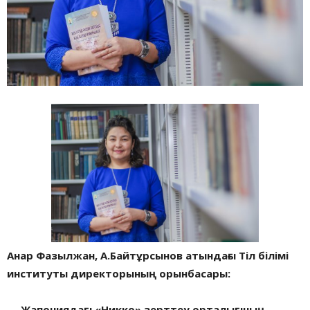
Анар Фазылжан, А.Байтұрсынов атындағы Тіл білімі
институты директорының орынбасары:
—
Жапониядағы «Никко» зерттеу орталығының