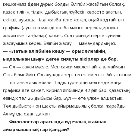
көшкеніміз әбден дұрыс болды. Әліпби жасайтын болсақ,
қазақ тілінің тілдік, дыбыстық жүйесін көрсете алатын,
екінші, ауызша тілді жазба тілге жеңіл, оңай кодтайтын
графика (ауызша мәтінді жазба мәтінге перекадировка
жасайтын таңбалар) қажет. Сол принциптерге сүйеніп
жасауымыз керек. Әліпби жасау — мамандардың ісі.
— «Латын әліпбиіне көшу — орыс әлемінің
ықпалынан шығу» деген сияқты пікірлер де бар.
— Ол — саяси мәселе. Мен саяси мәселені айта алмаймын.
Оны білмеймін. Ол ахуалды зерттеген емеспін. Айтатыным
— тілтанымдық мәселе. Тілдік тұрғыдан келгенде жаңа
графика өте қажет. Кирилл әліпбиінде 42 әріп бар. Қазақтың
өзіндік төл 26 дыбысы бар. Бұл — өте үлкен алшақтық.
Төл дыбыстан он шақты айырмашылық болса, жарайды.
Ал мұнда одан да көп.
— Филологтар арасында идеялық жағынан
айырмашылықтар қандай?