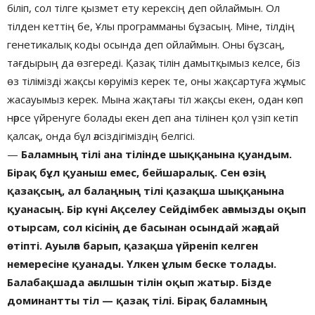
біліп, сол тілге қызмет ету керексің деп ойлаймын. Ол
тілден кеттің бе, Ұлы программаны бұзасың. Міне, тілдің
генетикалық коды осында деп ойлаймын. Оны бұзсаң,
тағдырың да өзгереді. Қазақ тілін дамытқымыз келсе, біз
өз тілімізді жақсы көруіміз керек те, оны жақсартуға жұмыс
жасауымыз керек. Мына жақтағы тіл жақсы екен, одан көп
нәрсе үйренуге болады екен деп ана тілінен қол үзіп кетіп
қалсақ, онда бұл әлсіздігіміздің белгісі.
—
Баламның тілі ана тілінде шыққанына қуандым.
Бірақ бұл қуаныш емес, бейшаралық. Сен өзің
қазақсың, ал балаңның тілі қазақша шыққанына
қуанасың. Бір күні Ақселеу Сейдімбек ағамызды оқып
отырсам, сол кісінің де басынан осындай жағдай
өтіпті. Ауылға барып, қазақша үйреніп келген
немересіне қуанады. Үлкен ұлым беске толады.
Балабақшада ағылшын тілін оқып жатыр. Бізде
доминантты тіл — қазақ тілі. Бірақ баламның