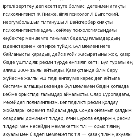
іргелі зерттеу деп есептеуге болмас, дегенмен атақты
психолингвист Ж.Пиаже, әйгілі психолог Л.Выготский,
неогумбольшыл тілтанушы Л.Вайсгербер сияқты
психолингвистикадағы, сөйлеу психологиясындағы
еңбектерімен әлемге танымал беделді ғалымдардың
ізденістерінен көп нәрсе түйдік. Бұл мәселені неге
байланысты қарадық дейсіз ғой? Жасыратыны жоқ, қазір
бізде үштілділік ресми түрде енгізіліп кетті. Бұл туралы ең
алғаш 2004 жылы айтылды. Қазақстанда білім беру
жүйесіне жалпы үш тілді енгізуіміз керек деп айтыла
бастаған алғашқы кезеңде бұл мәселемен біздің қоғамда
көбіне орыстілді ғалымдар айналысты. Олар Еуропадағы,
Ресейдегі полилингвизм, көптілділікті ресми қолдау
жобалары керемет пайдалы деді. Сонда ойланып қалдым:
олардағы доминант тілдер, яғни Еуропа елдерінің ресми
тілдері мен Ресейдің мемлекеттік тілі — орыс тілінің
ахуалы мен біздегі мемлекеттік тіл — қазақ тілінің ахуалы