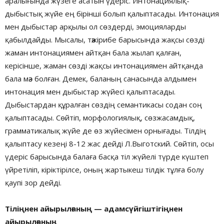
аралығында жүзеге асатын үдеріс. Интонациялық-
дыбыстық жүйе ең бірінші болып қалыптасады. Интонация
мен дыбыстар арқылы ол сөздерді, эмоцияларды
қабылдайды. Мысалы, тәжірибе барысында жақсы сөзді
жаман интонациямен айтқан бала жылап қалған,
керісінше, жаман сөзді жақсы интонациямен айтқанда
бала мәз болған. Демек, баланың санасында алдымен
интонация мен дыбыстар жүйесі қалыптасады.
Дыбыстардан құралған сөздің семантикасы содан соң
қалыптасады. Сөйтіп, морфологиялық, сөзжасамдық,
грамматикалық жүйе де өз жүйесімен орнығады. Тілдің
қалыптасу кезеңі 8-12 жас дейді Л.Выготский. Сөйтіп, осы
үдеріс барысында балаға басқа тіл жүйелі түрде күштеп
үйретіліп, кіріктірілсе, оның жартыкеш тілдік тұлға болу
қаупі зор дейді.
Тіліңнен айырылғаның — адамсүйгіштігіңнен
айырылғаның