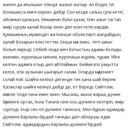
жапон да ағылшын тілінде жазып жатыр. Ал біздің тіл
болашақта кімге керек» дейді. Сол кезде салың суға кетіп,
ойланып қаласың. Миымнан бүкіл қазақ тілін алып тастап
өмір сүруім қалай болар екен деп елестетіп көрдім.
Қиялымның мүмкіндігі жеткенше объективті жағдайдың
қалай боларын елестеттім. Онша мәз емес, тіпті қиын
болып көрінді. Себебі онда мен батыстың адамы болады
екенмін, еуропаша киінем, еуропаша жүрем, тұрам. Үйге
келген адамға отыр деп айтпаймын. Беймезгіл уақытта
келсе, есік аузынан шығарып салам. Оларда мәдениет
солай ғой. Шайға келіңіз дегенде тек қана шай берем.
Қазақтар шайға келіңіз дейді де, ет береді. Сөйтсем,
мәселе тілде ғана емес екен. Мысалы, мына жарық дүние
бәрімізге ортақ. Алла Тағала сені осы дүниеге келтіріп, өмір
сүргізді. Енді сен ол дүниені танисың. Мен бұрын адамдар
дүниені барлығы бірдей таниды деп ойлаушы едім.
Сөйтсем, адамдардың барлығы дүниені бірдей