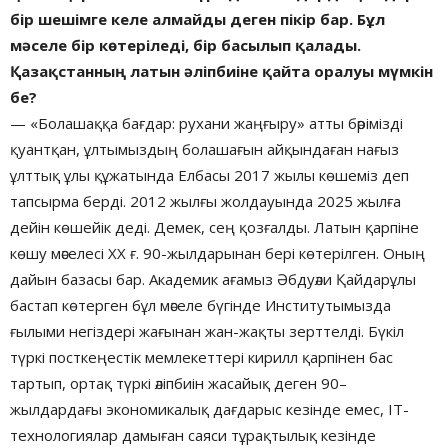
бір шешімге келе алмайды деген пікір бар. Бұл
мәселе бір көтеріледі, бір басылып қалады.
Қазақстанның латын әліпбиіне қайта оралуы мүмкін
бе?
— «Болашаққа бағдар: рухани жаңғыру» атты бәрімізді
қуантқан, ұлтымыздың болашағын айқындаған нағыз
ұлттық ұлы құжатында Елбасы 2017 жылы көшеміз деп
тапсырма берді. 2012 жылғы жолдауында 2025 жылға
дейін көшейік деді. Демек, сең қозғалды. Латын қарпіне
көшу мәселесі ХХ ғ. 90-жылдарынан бері көтерілген. Оның
дайын базасы бар. Академик ағамыз Әбдуәли Қайдарұлы
бастап көтерген бұл мәселе бүгінде Институтымызда
ғылыми негіздері жағынан жан-жақты зерттелді. Бүкіл
түркі посткеңестік мемлекеттері кирилл қарпінен бас
тартып, ортақ түркі әліпбиін жасайық деген 90–
жылдардағы экономикалық дағдарыс кезінде емес, IT-
технологиялар дамыған саяси тұрақтылық кезінде