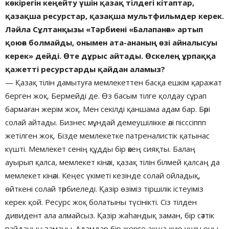
көкірегін кеңейту үшін қазақ тілдегі кітаптар,
қазақша ресурстар, қазақша мультфильмдер керек.
Ләйла Сұлтанқызы «Тәрбиені «Балапанға» артып
қоюға болмайды, онымен ата-ананың өзі айналысуы
керек» дейді. Өте дұрыс айтады. Өскелең ұрпаққа
қажетті ресурстарды қайдан аламыз?
— Қазақ тілін дамытуға мемлекеттен басқа ешкім қаражат
берген жоқ. Бермейді де. Өз басым тілге қолдау сұрап
бармаған жерім жоқ. Мен секілді қаншама адам бар. Бәрі
солай айтады. Бизнес мұндай демеушілікке әлі пісссіппп
жетілген жоқ. Бізде мемлекетке патреналистік қатынас
күшті. Мемлекет сенің құдды бір әкең сияқты. Балаң
ауырып қалса, мемлекет кінәлі, қазақ тілін білмей қалсаң да
мемлекет кінәлі. Кеңес үкіметі кезінде солай ойладық,
өйткені солай тәрбиеледі. Қазір өзіміз тіршілік істеуіміз
керек қой. Ресурс жоқ болатыны түсінікті. Сіз тілден
дивидент ала алмайсыз. Қазір жаһандық заман, бір сәттік
пайданың заманы. Адамдар бір жерге ақша құю үшін оны