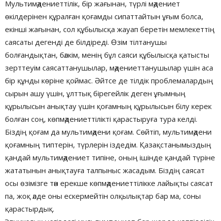
Мультимәдениеттілік, бір жағынан, түрлі мәдениет
өкілдерінен құралған қоғамды сипаттайтын ұғым болса,
екінші жағынан, сол құбылысқа жауап беретін мемлекеттің
саясаты дегенді де білдіреді. Өзім тілтанушы
болғандықтан, бәлкім, менің бұл саяси құбылысқа қатысты
зерттеуім саясаттанушылар, мәдениеттанушылар үшін аса
бір құнды көріне қоймас. Әйтсе де тілдік проблемалардың
сырын ашу үшін, ұлттық бірегейлік деген ұғымның
құрылысын анықтау үшін қоғамның құрылысын білу керек
болған соң, көпмәдениеттілікті қарастыруға тура келді.
Біздің қоғам да мультимәдени қоғам. Сөйтіп, мультимәдени
қоғамның типтерін, түрлерін іздедім. Қазақстанымыздың
қандай мультимәдениет типіне, оның ішінде қандай түріне
жататынын анықтауға талпыныс жасадым. Біздің саясат
осы өзімізге тән ерекше көпмәдениеттілікке лайықты саясат
па, жоқ әлде оны ескермейтін олқылықтар бар ма, соны
қарастырдық.