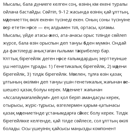
Мысалы, бала дүниеге келген соң, өзінің кім екені туралы
ойлана бастайды. Сөйтіп, 9-12 жасында өзінің қай ұлттың,
мәдениеттің өкілі екенін түсінеді екен. Оның соны түсінуіне
әсер ететін нәрсе — ең алдымен тілі, ортасы, қоғамы.
Мысалы, үйде атасы-әжесі, ата-анасы орыс тілінде сөйлеп
жүрсе, бала өзін орыспын деп тануы әбден мүмкін. Ондай
да фактілерді анықтаған ғылыми тәжірибелер бар.
Ұлттық бірегейлік деген нәрсе ғалымдардың зерттеуінше
үш негізден тұрады. 1) Генетикалық бірегейлік, 2) мәдени
бірегейлік, 3) тілдік бірегейлік. Мәселен, тұлға өзін қазақ
ұлтының өкілімін деп тануы үшін генетикалық жағынан әке-
шешесі қазақ болуы керек. Мәдениет жағынан
«Ассалаумағалейкум!» деп қол беріп амандасуы керек,
отырысы, жүріс-тұрысы, өзгелермен қарым-қатынасы
қазақ мәдениетінде ұстанымдарға сәйкес болу керек. Тілдік
бірегейлікке келгенде, қай тілде сөйлесе, сол ұлттың өкілі
болады. Осы үшеуінің қайсысы маңызды компонент