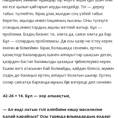
екі есе қылып қайтарып алуды көздейді. Тіл — дереу
табыс түспейтін, бірақ ұзақ жылдан соң үзбей табыс
беретін, ақылды инвестицияның нысаны. Оны түсінуге
отандық инвестордың ақылы жетпей жатыр. Бұл —
проблема. Біздің бизнес те, элита да, саяси элита да бар.
Бұл — солардың проблемасы. Дәл осы қазір не істеу керек
екенін әлі білмеймін. Бірақ болашаққа сенемін, ертең
қазақтілді балалардың ішінен алпауыттар шықсын десек,
қазірден бастап баламызды қазақша тәрбиелеуіміз керек.
Ешкім жеті атасынан бай болмайды, қайдан білесіз, мүмкін
сіздің де балаңыз ертең алпауыт болатын шығар. Ертең
солар саясатқа барғанда мұның бәрі өзгереді деп сенемін.
42-26 = 16. Бұл — зор алшақтық
— Ал енді латын тілі әліпбиіне көшу мәселесіне
қалай қарайсыз? Осы тұрғыда ғалымдардың өздері