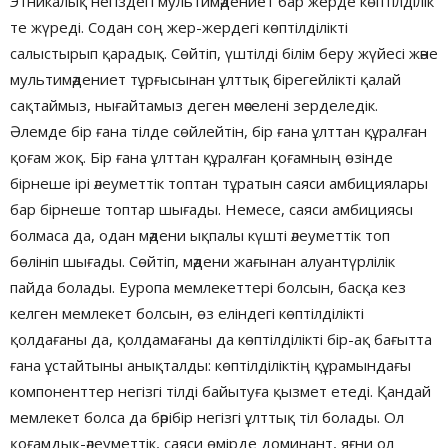
Этникалық негіздегі мультимәдениет бар жерде көптілділік
те жүреді. Содан соң жер-жердегі көптілділікті
салыстырып қарадық. Сөйтіп, үштілді білім беру жүйесі және
мультимәдениет тұрғысынан ұлттық бірегейлікті қалай
сақтаймыз, нығайтамыз деген мәселені зерделедік.
Әлемде бір ғана тілде сөйлейтін, бір ғана ұлттан құралған
қоғам жоқ. Бір ғана ұлттан құралған қоғамның өзінде
бірнеше ірі әлеуметтік топтан тұратын саяси амбициялары
бар бірнеше топтар шығады. Немесе, саяси амбициясы
болмаса да, одан мәдени ықпалы күшті әлеуметтік топ
бөлініп шығады. Сөйтіп, мәдени жағынан алуантүрлілік
пайда болады. Еуропа мемлекеттері болсын, басқа кез
келген мемлекет болсын, өз еліндегі көптілділікті
қолдағаны да, қолдамағаны да көптілділікті бір-ақ бағытта
ғана ұстайтыны анықталды: көптілділіктің құрамындағы
компоненттер негізгі тілді байытуға қызмет етеді. Қандай
мемлекет болса да бәрібір негізгі ұлттық тіл болады. Ол
қоғамдық-әлеуметтік, саяси өмірде доминант, яғни ол