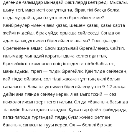
дегенде ғалымдар мынадай фактілерді келтіреді. Мысалы,
шығу тегі, мәдениеті сол ұлтқа тән, бірақ тілі басқа болса,
онда мұндай адам өз ұлтымен бірегейлене ме?
Кейбіреулер «менің әкем қазақ, шешем қазақ, қазы-қарта
жеймін» дейді, бірақ үйде орысша сөйлеседі. Сонда ол
адам қазақ ұлтымен бірегейлене ала ма? Толыққанды
бірегейлене алмас, бәлкім жартылай бірегейленер. Сөйтіп,
ғалымдар мынадай қорытындыға келген: ұлттық
бірегейліктің компонентінің ішіндегі ең әмбебабы, ең
маңыздысы, тірегі — тілдік бірегейлік. Қай тілде сөйлесең,
қай тілде ойласаң, сол тілді жасаған ұлттың өкілі болып
саналасың. Бала өз ұлтымен бірегейлену үшін 9-12 жасқа
дейін ана тілінде сөйлеу керек. Лев Выготский — сөз
психологиясын зерттеген ғалым. Ол да «баланың басында
тіл жүйе болып қалыптасады». Құжаттар файл-файлдарда,
папкі-папкіде тұрғандай тілдің бүкіл жүйесі ретпен
баланың санасына тууы керек. Ол — белгілі бір жас