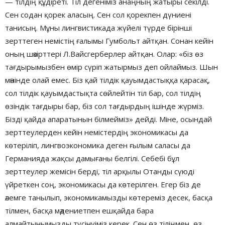
— тілдің құдіреті. Тіл дегеніміз анаңның жатыры секілді.
Сен содан қорек аласың. Сен сол қорекпен дүниені
танисың. Мұны лингвистикада жүйелі түрде бірінші
зерттеген немістің ғалымы Гумбольт айтқан. Сонан кейін
оның шәкірттері Л.Вайсгерберлер айтқан. Олар: «біз өз
тағдырымызбен өмір сүріп жатырмыз деп ойлаймыз. Шын
мәнінде олай емес. Біз қай тілдік қауымдастыққа қарасақ,
сол тілдік қауымдастықта сөйлейтін тіл бар, сол тілдің
өзіндік тағдыры бар, біз сол тағдырдың ішінде жүрміз.
Бізді қайда апаратынын білмейміз» дейді. Міне, осындай
зерттеулерден кейін немістердің экономикасы да
көтеріліп, лингвоэкономика деген ғылым саласы да
Германияда жақсы дамығаны белгілі. Себебі бұл
зерттеулер жемісін берді, тіл арқылы Отанды сүюді
үйреткен соң, экономикасы да көтерілген. Егер біз де
әлемге танылып, экономикамызды көтереміз десек, басқа
тілмен, басқа мәдениетпен ешқайда бара
алмайтынымызды түсінуіміз керек. Сен өз тіліңмен, өз