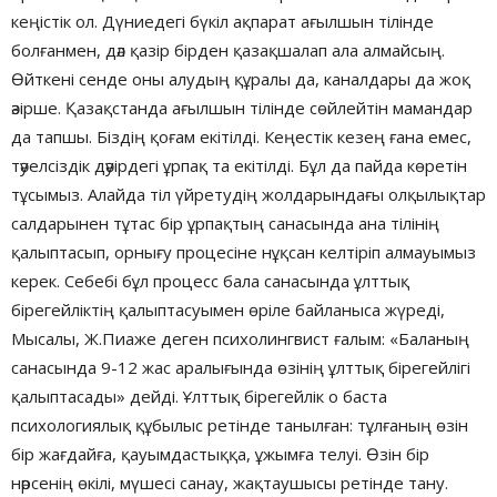
кеңістік ол. Дүниедегі бүкіл ақпарат ағылшын тілінде
болғанмен, дәл қазір бірден қазақшалап ала алмайсың.
Өйткені сенде оны алудың құралы да, каналдары да жоқ
әзірше. Қазақстанда ағылшын тілінде сөйлейтін мамандар
да тапшы. Біздің қоғам екітілді. Кеңестік кезең ғана емес,
тәуелсіздік дәуірдегі ұрпақ та екітілді. Бұл да пайда көретін
тұсымыз. Алайда тіл үйретудің жолдарындағы олқылықтар
салдарынен тұтас бір ұрпақтың санасында ана тілінің
қалыптасып, орнығу процесіне нұқсан келтіріп алмауымыз
керек. Себебі бұл процесс бала санасында ұлттық
бірегейліктің қалыптасуымен өріле байланыса жүреді,
Мысалы, Ж.Пиаже деген психолингвист ғалым: «Баланың
санасында 9-12 жас аралығында өзінің ұлттық бірегейлігі
қалыптасады» дейді. Ұлттық бірегейлік о баста
психологиялық құбылыс ретінде танылған: тұлғаның өзін
бір жағдайға, қауымдастыққа, ұжымға телуі. Өзін бір
нәрсенің өкілі, мүшесі санау, жақтаушысы ретінде тану.