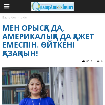
Басты бет
slider
МЕН ОРЫСҚА ДА,
АМЕРИКАЛЫҚҚА ДА ҚАЖЕТ
ЕМЕСПІН. ӨЙТКЕНІ
ҚАЗАҚПЫН!
8016
0