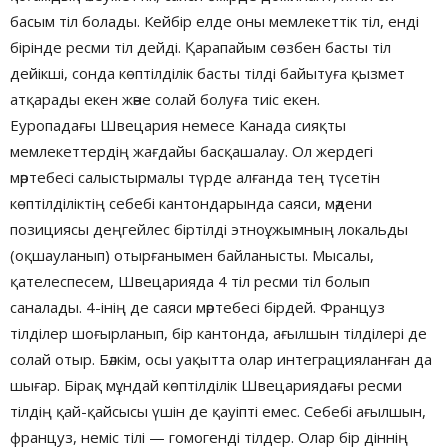
басым тіл болады. Кейбір елде оны мемлекеттік тіл, енді
бірінде ресми тіл дейді. Қарапайым сөзбен басты тіл
дейікші, сонда көптілділік басты тілді байытуға қызмет
атқарады екен және солай болуға тиіс екен.
Еуропадағы Швецария немесе Канада сияқты
мемлекеттердің жағдайы басқашалау. Ол жердегі
мәртебесі салыстырмалы түрде алғанда тең түсетін
көптілділіктің себебі кантондарында саяси, мәдени
позициясы деңгейлес біртілді этноұжымның локальды
(оқшауланып) отырғанымен байланысты. Мысалы,
қателеспесем, Швецарияда 4 тіл ресми тіл болып
саналады. 4-інің де саяси мәртебесі бірдей. Француз
тілділер шоғырланып, бір кантонда, ағылшын тілділері де
солай отыр. Бәлкім, осы уақытта олар интеграцияланған да
шығар. Бірақ мұндай көптілділік Швецариядағы ресми
тілдің қай-қайсысы үшін де қауіпті емес. Себебі ағылшын,
француз, неміс тілі — гомогенді тілдер. Олар бір діннің