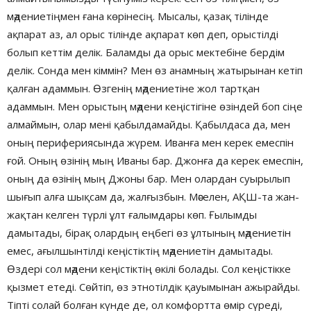
мәдениетіңмен ғана көрінесің. Мысалы, қазақ тілінде
ақпарат аз, ал орыс тілінде ақпарат көп деп, орыстілді
болып кеттім делік. Баламды да орыс мектебіне бердім
делік. Сонда мен кіммін? Мен өз анамның жатырынан кетіп
қалған адаммын. Өзгенің мәдениетіне жол тартқан
адаммын. Мен орыстың мәдени кеңістігіне өзіндей боп сіңе
алмаймын, олар мені қабылдамайды. Қабылдаса да, мен
оның перифериясында жүрем. Иванға мен керек емеспін
ғой. Оның өзінің мың Иваны бар. Джонға да керек емеспін,
оның да өзінің мың Джоны бар. Мен олардан суырылып
шығып алға шықсам да, жалғызбын. Мәселен, АҚШ-та жан-
жақтан келген түрлі ұлт ғалымдары көп. Ғылымды
дамытады, бірақ олардың еңбегі өз ұлтының мәдениетін
емес, ағылшынтілді кеңістіктің мәдениетін дамытады.
Өздері сол мәдени кеңістіктің өкілі болады. Сол кеңістікке
қызмет етеді. Сөйтіп, өз этнотілдік қауымынан ажырайды.
Тіпті солай болған күнде де, ол комфортта өмір сүреді,