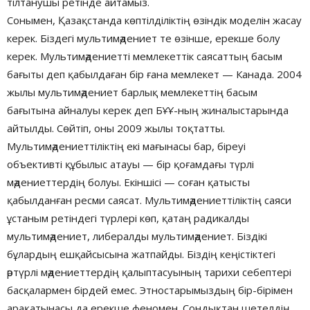
тілтанушы ретінде айтамыз.
Сонымен, Қазақстанда көптілділіктің өзіндік моделін жасау
керек. Біздегі мультимәдениет те өзінше, ерекше болу
керек. Мультимәдениетті мемлекеттік саясаттың басым
бағыты деп қабылдаған бір ғана мемлекет — Канада. 2004
жылы мультимәдениет барлық мемлекеттің басым
бағытына айналуы керек деп БҰҰ-ның жиналыстарында
айтылды. Сөйтіп, оны 2009 жылы тоқтатты.
Мультимәдениеттіліктің екі мағынасы бар, біреуі
объективті құбылыс атауы — бір қоғамдағы түрлі
мәдениеттердің болуы. Екіншісі — соған қатысты
қабылданған ресми саясат. Мультимәдениеттіліктің саяси
ұстаным ретіндегі түрлері көп, қатаң радикалды
мультимәдениет, либералды мультимәдениет. Біздікі
бұлардың ешқайсысына жатпайды. Біздің кеңістіктегі
әртүрлі мәдениеттердің қалыптасуының тарихи себептері
басқалармен бірдей емес. Этностарымыздың бір-бірімен
арақатынасы да ерекше феномен. Сондықтан шетелдің