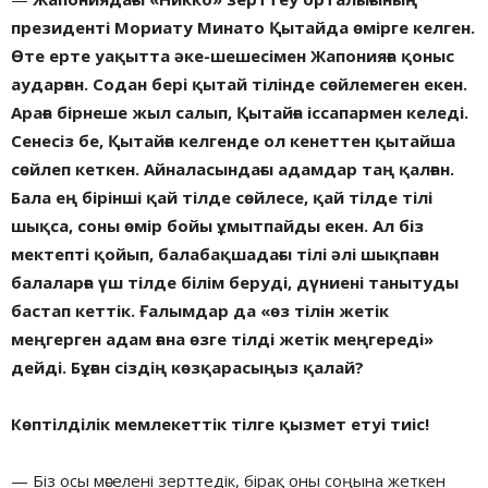
президенті Мориату Минато Қытайда өмірге келген.
Өте ерте уақытта әке-шешесімен Жапонияға қоныс
аударған. Содан бері қытай тілінде сөйлемеген екен.
Араға бірнеше жыл салып, Қытайға іссапармен келеді.
Сенесіз бе, Қытайға келгенде ол кенеттен қытайша
сөйлеп кеткен. Айналасындағы адамдар таң қалған.
Бала ең бірінші қай тілде сөйлесе, қай тілде тілі
шықса, соны өмір бойы ұмытпайды екен. Ал біз
мектепті қойып, балабақшадағы тілі әлі шықпаған
балаларға үш тілде білім беруді, дүниені танытуды
бастап кеттік. Ғалымдар да «өз тілін жетік
меңгерген адам ғана өзге тілді жетік меңгереді»
дейді. Бұған сіздің көзқарасыңыз қалай?
Көптілділік мемлекеттік тілге қызмет етуі тиіс!
— Біз осы мәселені зерттедік, бірақ оны соңына жеткен