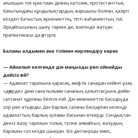
ағылшын тілі христиан дінінің католик, протестанттық
бағытындағы құндылықтардың жаршысы болған, қазіргі
кездегі батыстық өркениеттің, тіпті жаһанияттың тілі.
Әрқайсысының шығу төркіні де, өзегінде жатқан
прагматикасы да әртүрлі.
Баланы алдымен ана тілімен нәрлендіру керек
— Айналып келгенде дін маңызды рөл ойнайды
дейсіз ғой?
— Адамзат тарихына қарасақ, мифтік санадан кейінгі ұзақ
«дәуірде» діни сана ғылыми сананың қалыптасуына дейін
салтанат құрғаны белгілі ғой. Дін мемлекеттік басқаруда
зор рөл атқарды. Дін барлық саланы басқарған кезеңді
адамзаттың барлық қоғамы басынан өткерді. Сондықтан
дінсіз жазу тарихын толық түсіне алмайсыз, жазудың
барлығы сол кезде шыққан. Біз дінтанушы емес,