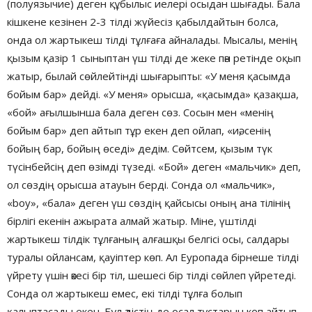
(полуязычие) деген құбылыс иелері осыдан шығады. Бала
кішкене кезінен 2-3 тілді жүйесіз қабылдайтын болса,
онда ол жартыкеш тілді тұлғаға айналады. Мысалы, менің
қызым қазір 1 сыныптан үш тілді де жеке пән ретінде оқып
жатыр, былай сөйлейтінді шығарыпты: «У меня қасымда
бойым бар» дейді. «У меня» орысша, «қасымда» қазақша,
«бой» ағылшынша бала деген сөз. Сосын мен «менің
бойым бар» деп айтып тұр екен деп ойлап, «иә, сенің
бойың бар, бойың өседі» дедім. Сөйтсем, қызым түк
түсінбейсің деп өзімді түзеді. «Бой» деген «мальчик» деп,
ол сөздің орысша атауын берді. Сонда ол «мальчик»,
«boy», «бала» деген үш сөздің қайсысы оның ана тілінің
бірлігі екенін ажырата алмай жатыр. Міне, үштілді
жартыкеш тілдік тұлғаның алғашқы белгісі осы, салдары
туралы ойлансам, қауіптер көп. Ал Еуропада бірнеше тілді
үйрету үшін әкесі бір тіл, шешесі бір тілді сөйлеп үйретеді.
Сонда ол жартыкеш емес, екі тілді тұлға болып
қалыптасады екен. Бұл әдістің де осал тұстарын көп айтып