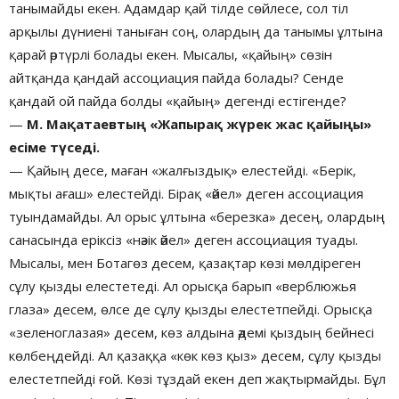
танымайды екен. Адамдар қай тілде сөйлесе, сол тіл
арқылы дүниені таныған соң, олардың да танымы ұлтына
қарай әртүрлі болады екен. Мысалы, «қайың» сөзін
айтқанда қандай ассоциация пайда болады? Сенде
қандай ой пайда болды «қайың» дегенді естігенде?
—
М. Мақатаевтың «Жапырақ жүрек жас қайыңы»
есіме түседі.
— Қайың десе, маған «жалғыздық» елестейді. «Берік,
мықты ағаш» елестейді. Бірақ «әйел» деген ассоциация
туындамайды. Ал орыс ұлтына «березка» десең, олардың
санасында еріксіз «нәзік әйел» деген ассоциация туады.
Мысалы, мен Ботагөз десем, қазақтар көзі мөлдіреген
сұлу қызды елестетеді. Ал орысқа барып «верблюжья
глаза» десем, өлсе де сұлу қызды елестетпейді. Орысқа
«зеленоглазая» десем, көз алдына әдемі қыздың бейнесі
көлбеңдейді. Ал қазаққа «көк көз қыз» десем, сұлу қызды
елестетпейді ғой. Көзі тұздай екен деп жақтырмайды. Бұл