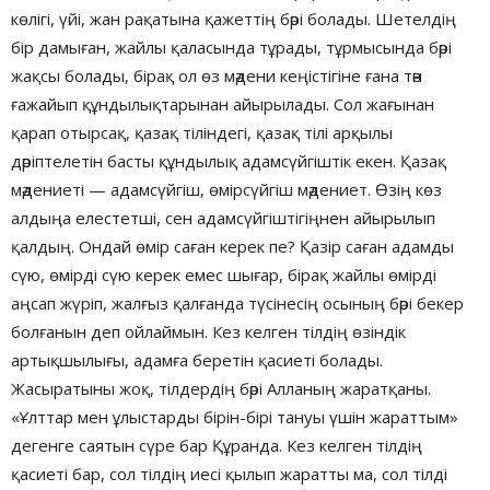
көлігі, үйі, жан рақатына қажеттің бәрі болады. Шетелдің
бір дамыған, жайлы қаласында тұрады, тұрмысында бәрі
жақсы болады, бірақ ол өз мәдени кеңістігіне ғана тән
ғажайып құндылықтарынан айырылады. Сол жағынан
қарап отырсақ, қазақ тіліндегі, қазақ тілі арқылы
дәріптелетін басты құндылық адамсүйгіштік екен. Қазақ
мәдениеті — адамсүйгіш, өмірсүйгіш мәдениет. Өзің көз
алдыңа елестетші, сен адамсүйгіштігіңнен айырылып
қалдың. Ондай өмір саған керек пе? Қазір саған адамды
сүю, өмірді сүю керек емес шығар, бірақ жайлы өмірді
аңсап жүріп, жалғыз қалғанда түсінесің осының бәрі бекер
болғанын деп ойлаймын. Кез келген тілдің өзіндік
артықшылығы, адамға беретін қасиеті болады.
Жасыратыны жоқ, тілдердің бәрі Алланың жаратқаны.
«Ұлттар мен ұлыстарды бірін-бірі тануы үшін жараттым»
дегенге саятын сүре бар Құранда. Кез келген тілдің
қасиеті бар, сол тілдің иесі қылып жаратты ма, сол тілді