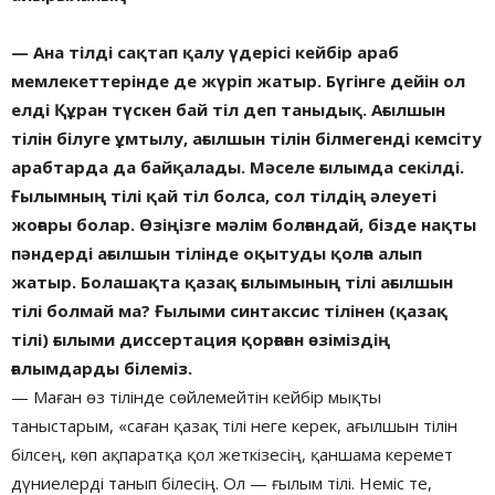
— Ана тілді сақтап қалу үдерісі кейбір араб
мемлекеттерінде де жүріп жатыр. Бүгінге дейін ол
елді Құран түскен бай тіл деп таныдық. Ағылшын
тілін білуге ұмтылу, ағылшын тілін білмегенді кемсіту
арабтарда да байқалады. Мәселе ғылымда секілді.
Ғылымның тілі қай тіл болса, сол тілдің әлеуеті
жоғары болар. Өзіңізге мәлім болғандай, бізде нақты
пәндерді ағылшын тілінде оқытуды қолға алып
жатыр. Болашақта қазақ ғылымының тілі ағылшын
тілі болмай ма? Ғылыми синтаксис тілінен (қазақ
тілі) ғылыми диссертация қорғаған өзіміздің
ғалымдарды білеміз.
— Маған өз тілінде сөйлемейтін кейбір мықты
таныстарым, «саған қазақ тілі неге керек, ағылшын тілін
білсең, көп ақпаратқа қол жеткізесің, қаншама керемет
дүниелерді танып білесің. Ол — ғылым тілі. Неміс те,