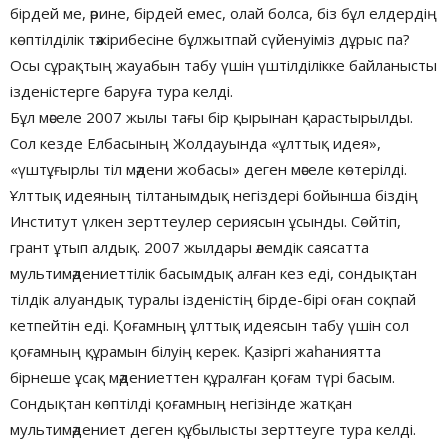
бірдей ме, әрине, бірдей емес, олай болса, біз бұл елдердің
көптілділік тәжірибесіне бұлжытпай сүйенуіміз дұрыс па?
Осы сұрақтың жауабын табу үшін үштілділікке байланысты
ізденістерге баруға тура келді.
Бұл мәселе 2007 жылы тағы бір қырынан қарастырылды.
Сол кезде Елбасының Жолдауында «ұлттық идея»,
«үштұғырлы тіл мәдени жобасы» деген мәселе көтерілді.
Ұлттық идеяның тілтанымдық негіздері бойынша біздің
Институт үлкен зерттеулер сериясын ұсынды. Сөйтіп,
грант ұтып алдық. 2007 жылдары әлемдік саясатта
мультимәдениеттілік басымдық алған кез еді, сондықтан
тілдік алуандық туралы ізденістің бірде-бірі оған соқпай
кетпейтін еді. Қоғамның ұлттық идеясын табу үшін сол
қоғамның құрамын білуің керек. Қазіргі жаһаниятта
бірнеше ұсақ мәдениеттен құралған қоғам түрі басым.
Сондықтан көптілді қоғамның негізінде жатқан
мультимәдениет деген құбылысты зерттеуге тура келді.