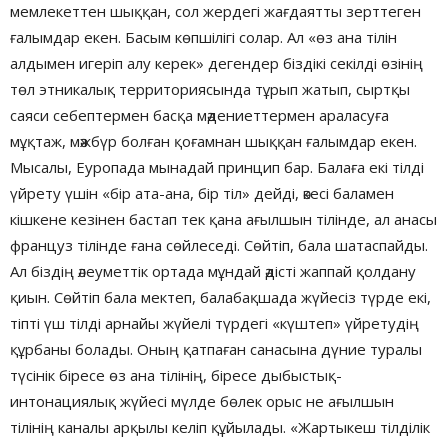
мемлекеттен шыққан, сол жердегі жағдаятты зерттеген
ғалымдар екен. Басым көпшілігі солар. Ал «өз ана тілін
алдымен игеріп алу керек» дегендер біздікі секілді өзінің
төл этникалық территориясында тұрып жатып, сыртқы
саяси себептермен басқа мәдениеттермен араласуға
мұқтаж, мәжбүр болған қоғамнан шыққан ғалымдар екен.
Мысалы, Еуропада мынадай принцип бар. Балаға екі тілді
үйрету үшін «бір ата-ана, бір тіл» дейді, әкесі баламен
кішкене кезінен бастап тек қана ағылшын тілінде, ал анасы
француз тілінде ғана сөйлеседі. Сөйтіп, бала шатаспайды.
Ал біздің әлеуметтік ортада мұндай әдісті жаппай қолдану
қиын. Сөйтіп бала мектеп, балабақшада жүйесіз түрде екі,
тіпті үш тілді арнайы жүйелі түрдегі «күштеп» үйретудің
құрбаны болады. Оның қатпаған санасына дүние туралы
түсінік біресе өз ана тілінің, біресе дыбыстық-
интонациялық жүйесі мүлде бөлек орыс не ағылшын
тілінің каналы арқылы келіп құйылады. «Жартыкеш тілділік