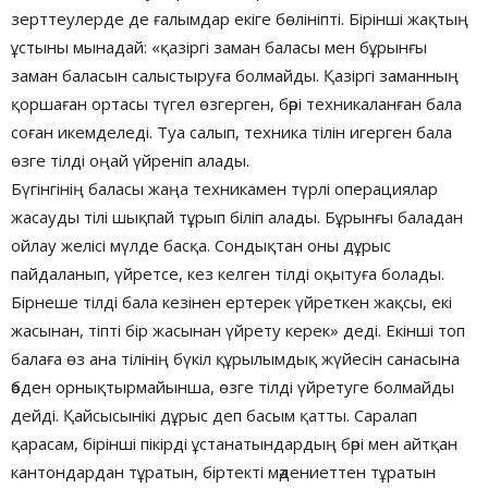
зерттеулерде де ғалымдар екіге бөлініпті. Бірінші жақтың
ұстыны мынадай: «қазіргі заман баласы мен бұрынғы
заман баласын салыстыруға болмайды. Қазіргі заманның
қоршаған ортасы түгел өзгерген, бәрі техникаланған бала
соған икемделеді. Туа салып, техника тілін игерген бала
өзге тілді оңай үйреніп алады.
Бүгінгінің баласы жаңа техникамен түрлі операциялар
жасауды тілі шықпай тұрып біліп алады. Бұрынғы баладан
ойлау желісі мүлде басқа. Сондықтан оны дұрыс
пайдаланып, үйретсе, кез келген тілді оқытуға болады.
Бірнеше тілді бала кезінен ертерек үйреткен жақсы, екі
жасынан, тіпті бір жасынан үйрету керек» деді. Екінші топ
балаға өз ана тілінің бүкіл құрылымдық жүйесін санасына
әбден орнықтырмайынша, өзге тілді үйретуге болмайды
дейді. Қайсысынікі дұрыс деп басым қатты. Саралап
қарасам, бірінші пікірді ұстанатындардың бәрі мен айтқан
кантондардан тұратын, біртекті мәдениеттен тұратын