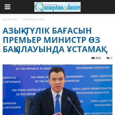
Басты бет
Uncategorized
АЗЫҚ–ТҮЛІК БАҒАСЫН
ПРЕМЬЕР МИНИСТР ӨЗ
БАҚЫЛАУЫНДА ҰСТАМАҚ
816
0