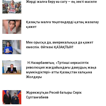
Жерді жалға беру иә сату — ең өзекті мәселе
Қазақты малға теңегендерді қатаң жазалау
қажет
Мен орысқа да, америкалыққа да қажет
емеспін. Өйткені ҚАЗАҚПЫН!
Н.Назарбаевтың «Төртінші өнеркәсіптік
революция жағдайындағы дамудың жаңа
мүмкіндіктері» атты Қазақстан халқына
Жолдауы
Жүрекжұтқан Ресей батыры Серік
Сұлтанғабиев