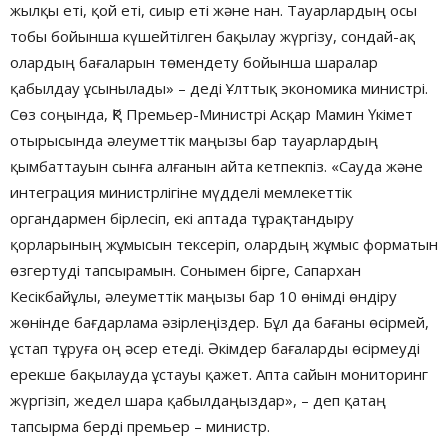
жылқы еті, қой еті, сиыр еті және нан. Тауарлардың осы
тобы бойынша күшейтілген бақылау жүргізу, сондай-ақ
олардың бағаларын төмендету бойынша шаралар
қабылдау ұсынылады» – деді Ұлттық экономика министрі.
Сөз соңында, ҚР Премьер-Министрі Асқар Мамин Үкімет
отырысында әлеуметтік маңызы бар тауарлардың
қымбаттауын сынға алғанын айта кетпекпіз. «Сауда және
интеграция министрлігіне мүдделі мемлекеттік
органдармен бірлесіп, екі аптада тұрақтандыру
қорларының жұмысын тексеріп, олардың жұмыс форматын
өзгертуді тапсырамын. Сонымен бірге, Сапархан
Кесікбайұлы, әлеуметтік маңызы бар 10 өнімді өндіру
жөнінде бағдарлама әзірлеңіздер. Бұл да бағаны өсірмей,
ұстап тұруға оң әсер етеді. Әкімдер бағаларды өсірмеуді
ерекше бақылауда ұстауы қажет. Апта сайын мониторинг
жүргізіп, жедел шара қабылдаңыздар», – деп қатаң
тапсырма берді премьер – министр.