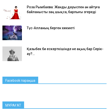
Роза Рымбаева: Жанды дауыспен ән айтуға
байланысты заң шықса, барлығы өзгереді
Түс-Алланың берген хикметі
Қазыбек би ескерткішінде не ақың бар Серік-
ау?…
Facebook парақша
МҰРАҒАТ