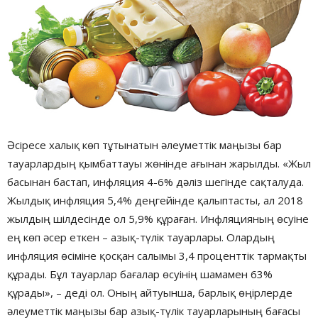
Әсіресе халық көп тұтынатын әлеуметтік маңызы бар
тауарлардың қымбаттауы жөнінде ағынан жарылды. «Жыл
басынан бастап, инфляция 4-6% дәліз шегінде сақталуда.
Жылдық инфляция 5,4% деңгейінде қалыптасты, ал 2018
жылдың шілдесінде ол 5,9% құраған. Инфляцияның өсуіне
ең көп әсер еткен – азық-түлік тауарлары. Олардың
инфляция өсіміне қосқан салымы 3,4 проценттік тармақты
құрады. Бұл тауарлар бағалар өсуінің шамамен 63%
құрады», – деді ол. Оның айтуынша, барлық өңірлерде
әлеуметтік маңызы бар азық-түлік тауарларының бағасы