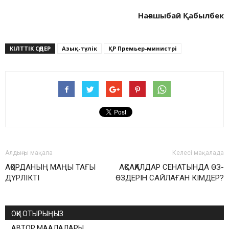
Нағашыбай Қабылбек
КІЛТТІК СӨДЕР
Азық-түлік
ҚР Премьер-министрі
Алдыңғы мақала
Келесі мақалада
АҚОРДАНЫҢ МАҢЫ ТАҒЫ
АҚСАҚАЛДАР СЕНАТЫНДА ӨЗ-
ДҮРЛІКТІ
ӨЗДЕРІН САЙЛАҒАН КІМДЕР?
ОҚИ ОТЫРЫҢЫЗ
АВТОР МАҚАЛАЛАРЫ