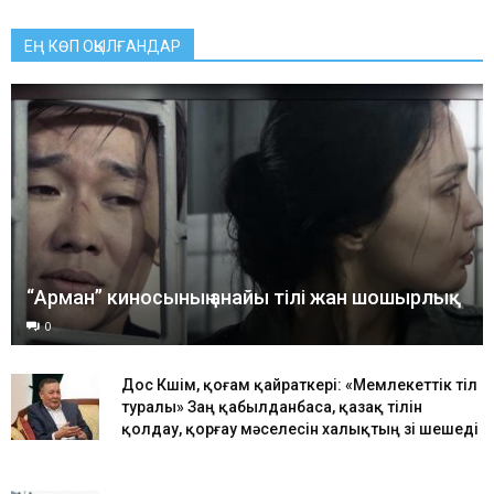
ЕҢ КӨП ОҚЫЛҒАНДАР
“Арман” киносының анайы тілі жан шошырлық
0
Дос Көшім, қоғам қайраткері: «Мемлекеттік тіл
туралы» Заң қабылданбаса, қазақ тілін
қолдау, қорғау мәселесін халықтың өзі шешеді