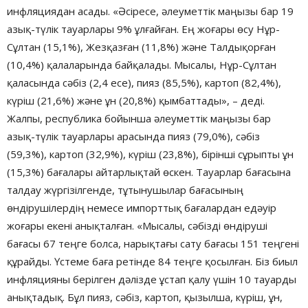
инфляциядан асады. «Әсіресе, әлеуметтік маңызы бар 19
азық-түлік тауарлары 9% ұлғайған. Ең жоғары өсу Нұр-
Сұлтан (15,1%), Жезқазған (11,8%) және Талдықорған
(10,4%) қалаларында байқалады. Мысалы, Нұр-Сұлтан
қаласында сәбіз (2,4 есе), пияз (85,5%), картоп (82,4%),
күріш (21,6%) және ұн (20,8%) қымбаттады», – деді.
Жалпы, республика бойынша әлеуметтік маңызы бар
азық-түлік тауарлары арасында пияз (79,0%), сәбіз
(59,3%), картоп (32,9%), күріш (23,8%), бірінші сұрыпты ұн
(15,3%) бағалары айтарлықтай өскен. Тауарлар бағасына
талдау жүргізілгенде, тұтынушылар бағасының
өндірушілердің немесе импорттық бағалардан едәуір
жоғары екені анықталған. «Мысалы, сәбізді өндіруші
бағасы 67 теңге болса, нарықтағы сату бағасы 151 теңгені
құрайды. Үстеме баға ретінде 84 теңге қосылған. Біз биыл
инфляцияны берілген дәлізде ұстап қалу үшін 10 тауарды
анықтадық. Бұл пияз, сәбіз, картоп, қызылша, күріш, ұн,