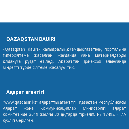
QAZAQSTAN DAUIRI
«Qazaqstan dauiri» халықаралық қоғамдық газетінің порталына
гиперсілтеме жасалған жағдайда ғана материалдарды
қолдануға рұқсат етіледі. Ақпараттан дәйексөз алынғанда
міндетті түрде сілтеме жасалуы тиіс.
Ақпарат агентігі
“www.qazdauiri.kz” ақпараттық агенттігі Қазақстан Республикасы
Ақпарат және Коммуникациялар Министрлігі ақпарат
комитетінде 2019 жылғы 30 қаңтарда тіркеліп, № 17492 – ИА
куәлігі берілген.