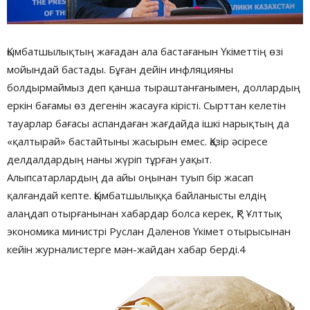
Қымбатшылықтың жағадан ала бастағанын Үкіметтің өзі
мойындай бастады. Бұған дейін инфляцияны
болдырмаймыз деп қанша тыраштанғанымен, доллардың
еркін бағамы өз дегенін жасауға кірісті. Сырттан келетін
тауарлар бағасы аспандаған жағдайда ішкі нарықтың да
«қалтырай» бастайтыны жасырын емес. Қазір әсіресе
делдалдардың наны жүріп тұрған уақыт.
Алыпсатарлардың да айы оңынан туып бір жасап
қалғандай кепте. Қымбатшылыққа байланысты елдің
алаңдап отырғанынан хабардар болса керек, ҚР Ұлттық
экономика министрі Руслан Дәленов Үкімет отырысынан
кейін журналистерге мән-жайдан хабар берді.4