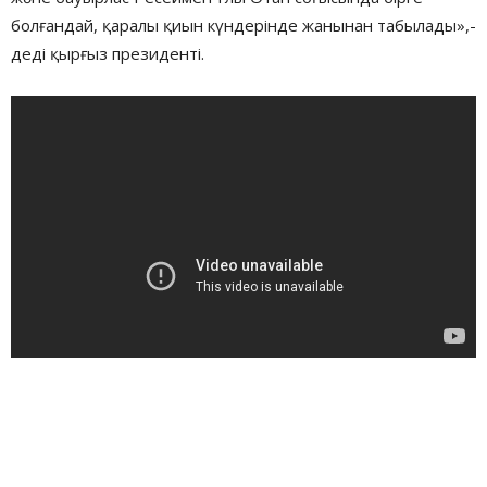
болғандай, қаралы қиын күндерінде жанынан табылады»,-
деді қырғыз президенті.