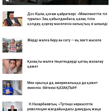
0
Дос Көшім, қоғам қайраткері: «Мемлекеттік тіл
туралы» Заң қабылданбаса, қазақ тілін
қолдау, қорғау мәселесін халықтың өзі шешеді
Жерді жалға беру иә сату — ең өзекті мәселе
Қазақты малға теңегендерді қатаң жазалау
қажет
Мен орысқа да, америкалыққа да қажет
емеспін. Өйткені ҚАЗАҚПЫН!
Н.Назарбаевтың «Төртінші өнеркәсіптік
революция жағдайындағы дамудың жаңа