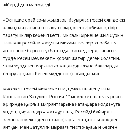
жіберді деп мәлімдеді.
«Өкінішке орай соңғы жылдары бауырлас Ресей елінде екі
халықтың арасына от салушылар, ксенофобиялық пікір
таратушылар көбейіп кетті. Мысалы бірнеше жыл бұрын
танымал ресейлік жазушы Михаил Веллер «Росбалт»
агенттігіне берген сұхбатында скинхедтерді санасыз
түрде Ресей мемлекетін қорғап жатыр деген болатын.
Яғни жүздеген қорғансыз жандарды және балаларды
өлтіру арқылы Ресей мүддесін қорғайды-мыс.
Мәселен, Ресей Мемлекеттік Думасының депутаты
Константин Затулин “Россия-1” мемлекеттік телеарнасы
эфирінде қырғыз мигранттарына қатаң шара қолдануға
үндеп, қырғыздар – жатжұрттық, Ресейді байырғы
заманнан мекендеген халықтарға еш қатысы жоқ деп
айтқан. Мен Затуллин мырзаға тиісті жауабын берген