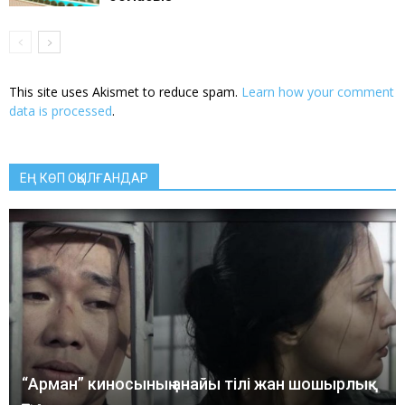
This site uses Akismet to reduce spam.
Learn how your comment
data is processed
.
ЕҢ КӨП ОҚЫЛҒАНДАР
“Арман” киносының анайы тілі жан шошырлық