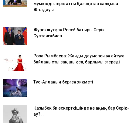
мүмкіндіктері» атты Қазақстан халқына
Жолдауы
Жүрекжұтқан Ресей батыры Серік
Сұлтанғабиев
Роза Рымбаева: Жанды дауыспен ән айтуға
байланысты заң шықса, барлығы өзгереді
Түс-Алланың берген хикметі
Қазыбек би ескерткішінде не ақың бар Серік-
ау?…