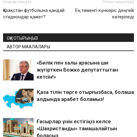
Алдыңғы мақала
Келесі мақалада
Қазақстан футболына қандай
Ең төменгі күнкөріс деңгейі
стадиондар қажет?
көтеріледі
ОҚИ ОТЫРЫҢЫЗ
АВТОР МАҚАЛАЛАРЫ
«Билік пен халық арасына ши
жүгірткен Божко депутаттықтан
кетсін!»
Қазақ тілін төрге отырғызбасақ, болашақ
алдында қарабет боламыз!
Ғасырлар үнін естігіңіз келсе
«Шахристанды» тамашалайтын
боласыз