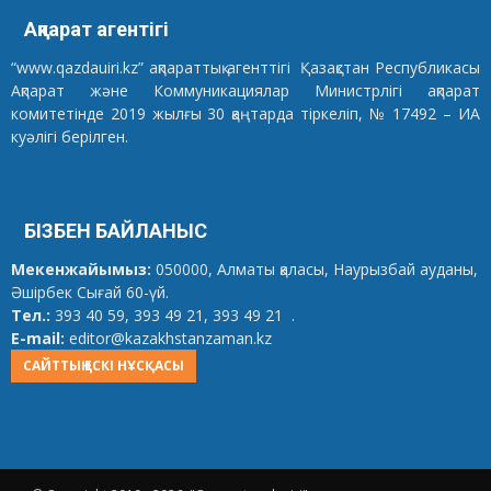
Ақпарат агентігі
“www.qazdauiri.kz” ақпараттық агенттігі Қазақстан Республикасы
Ақпарат және Коммуникациялар Министрлігі ақпарат
комитетінде 2019 жылғы 30 қаңтарда тіркеліп, № 17492 – ИА
куәлігі берілген.
БІЗБЕН БАЙЛАНЫС
Мекенжайымыз:
050000, Алматы қаласы, Наурызбай ауданы,
Әшірбек Сығай 60-үй.
Тел.:
393 40 59, 393 49 21, 393 49 21 .
E-mail:
editor@kazakhstanzaman.kz
САЙТТЫҢ ЕСКІ НҰСҚАСЫ