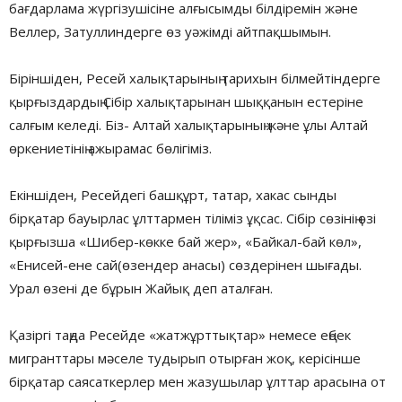
бағдарлама жүргізушісіне алғысымды білдіремін және
Веллер, Затуллиндерге өз уәжімді айтпақшымын.
Біріншіден, Ресей халықтарының тарихын білмейтіндерге
қырғыздардың Сібір халықтарынан шыққанын естеріне
салғым келеді. Біз- Алтай халықтарының және ұлы Алтай
өркениетінің ажырамас бөлігіміз.
Екіншіден, Ресейдегі башқұрт, татар, хакас сынды
бірқатар бауырлас ұлттармен тіліміз ұқсас. Сібір сөзінің өзі
қырғызша «Шибер-көкке бай жер», «Байкал-бай көл»,
«Енисей-ене сай(өзендер анасы) сөздерінен шығады.
Урал өзені де бұрын Жайық деп аталған.
Қазіргі таңда Ресейде «жатжұрттықтар» немесе еңбек
мигранттары мәселе тудырып отырған жоқ, керісінше
бірқатар саясаткерлер мен жазушылар ұлттар арасына от