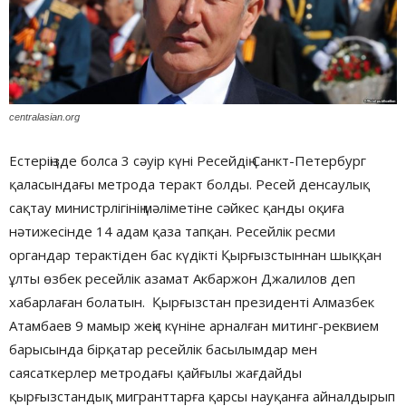
centralasian.org
Естеріңізде болса 3 сәуір күні Ресейдің Санкт-Петербург
қаласындағы метрода теракт болды. Ресей денсаулық
сақтау министрлігінің мәліметіне сәйкес қанды оқиға
нәтижесінде 14 адам қаза тапқан. Ресейлік ресми
органдар терактіден бас күдікті Қырғызстыннан шыққан
ұлты өзбек ресейлік азамат Акбаржон Джалилов деп
хабарлаған болатын. Қырғызстан президенті Алмазбек
Атамбаев 9 мамыр жеңіс күніне арналған митинг-реквием
барысында бірқатар ресейлік басылымдар мен
саясаткерлер метродағы қайғылы жағдайды
қырғызстандық мигранттарға қарсы науқанға айналдырып