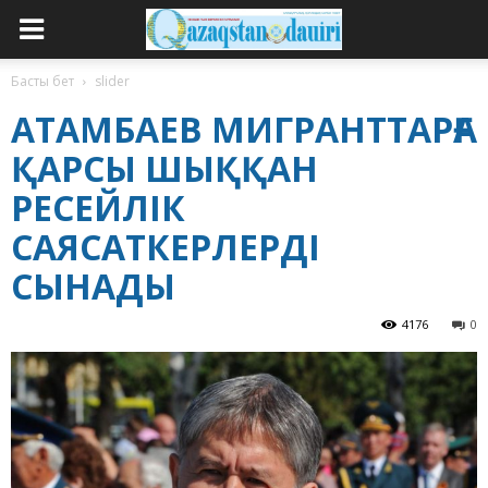
Басты бет
slider
АТАМБАЕВ МИГРАНТТАРҒА
ҚАРСЫ ШЫҚҚАН
РЕСЕЙЛІК
САЯСАТКЕРЛЕРДІ
СЫНАДЫ
4176
0