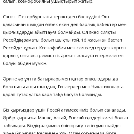
салып, ксенофобияны ушықтырып жатыр.
Санкт- Петербургтағы терактіден бас күдікті Ош
қаласынан шыққан өзбек екен деп барлық өзбектер мен
қырғыздарды айыптауға болмайды. Ол әкесі сияқты
Ресейдің азаматы болып шықты ғой. 16 жасынан бастап
Ресейде тұрған. Ксенофобия мен скинхедтерден көрген
қорлық оны экстремисттік әрекет жасауға итермелеген
болуы әбден мүмкін.
Әрине әр ұлтта батырларымен қатар опасыздары да
болатыны ащы шындық. Гитлерлер мен Чикатилоларға
қарап тұтас ұлтқа қара таңба басуға болмайды.
Біз қырғыздар үшін Ресей атамекеніміз болып саналады.
Әрбір қырғызға Манас, Алтай, Енесай сөздері киелі болып
табылады. Біздің халқымыз өзінің шығу тегін ұмытпайды
және бауырлас Ресеймен Ұлы Отан соғысында бірге