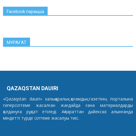
Facebook парақша
МҰРАҒАТ
QAZAQSTAN DAUIRI
«Qazaqstan dauiri» халықаралық қоғамдық газетінің порталына
гиперсілтеме жасалған жағдайда ғана материалдарды
қолдануға рұқсат етіледі. Ақпараттан дәйексөз алынғанда
міндетті түрде сілтеме жасалуы тиіс.