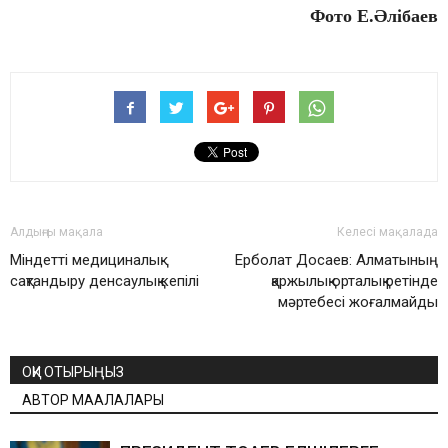
Фото Е.Әлібаев
Алдыңғы мақала
Келесі мақалада
Міндетті медициналық
Ерболат Досаев: Алматының
сақтандыру денсаулық кепілі
қаржылық орталық ретінде
мәртебесі жоғалмайды
ОҚИ ОТЫРЫҢЫЗ
АВТОР МАҚАЛАЛАРЫ