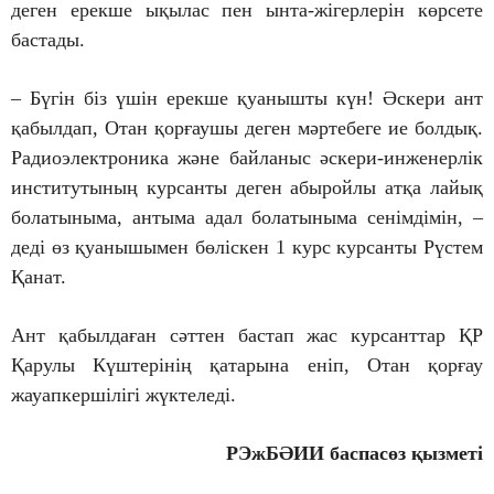
деген ерекше ықылас пен ынта-жігерлерін көрсете
бастады.
– Бүгін біз үшін ерекше қуанышты күн! Әскери ант
қабылдап, Отан қорғаушы деген мәртебеге ие болдық.
Радиоэлектроника және байланыс әскери-инженерлік
институтының курсанты деген абыройлы атқа лайық
болатыныма, антыма адал болатыныма сенімдімін, –
деді өз қуанышымен бөліскен 1 курс курсанты Рүстем
Қанат.
Ант қабылдаған сәттен бастап жас курсанттар ҚР
Қарулы Күштерінің қатарына еніп, Отан қорғау
жауапкершілігі жүктеледі.
РЭжБӘИИ баспасөз қызметі