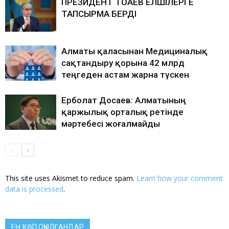
ПРЕЗИДЕНТ ТОҚАЕВ ЕЛШІЛЕРГЕ
ТАПСЫРМА БЕРДІ
Алматы қаласынан Медициналық
сақтандыру қорына 42 млрд
теңгеден астам жарна түскен
Ерболат Досаев: Алматының
қаржылық орталық ретінде
мәртебесі жоғалмайды
This site uses Akismet to reduce spam.
Learn how your comment
data is processed
.
ЕҢ КӨП ОҚЫЛҒАНДАР