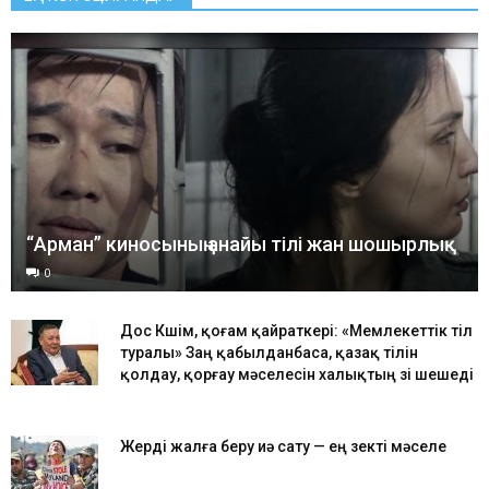
“Арман” киносының анайы тілі жан шошырлық
0
Дос Көшім, қоғам қайраткері: «Мемлекеттік тіл
туралы» Заң қабылданбаса, қазақ тілін
қолдау, қорғау мәселесін халықтың өзі шешеді
Жерді жалға беру иә сату — ең өзекті мәселе