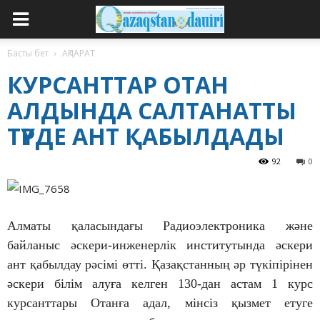
Басты бет
АҚПАРАТ
КУРСАНТТАР ОТАН
АЛДЫНДА САЛТАНАТТЫ
ТҮРДЕ АНТ ҚАБЫЛДАДЫ
92
0
Алматы қаласындағы Радиоэлектроника және
байланыс әскери-инженерлік институтында әскери
ант қабылдау рәсімі өтті. Қазақстанның әр түкіпірінен
әскери білім алуға келген 130-дан астам 1 курс
курсанттары Отанға адал, мінсіз қызмет етуге