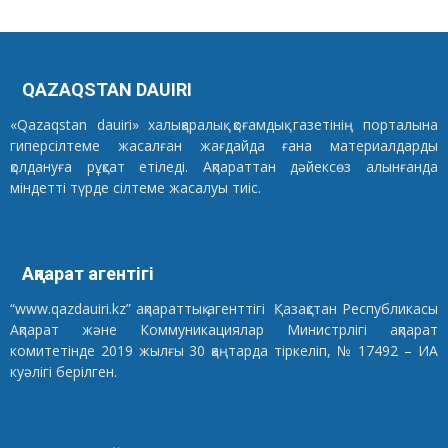
QAZAQSTAN DAUIRI
«Qazaqstan dauiri» халықаралық қоғамдық газетінің порталына
гиперсілтеме жасалған жағдайда ғана материалдарды
қолдануға рұқсат етіледі. Ақпараттан дәйексөз алынғанда
міндетті түрде сілтеме жасалуы тиіс.
Ақпарат агентігі
“www.qazdauiri.kz” ақпараттық агенттігі Қазақстан Республикасы
Ақпарат және Коммуникациялар Министрлігі ақпарат
комитетінде 2019 жылғы 30 қаңтарда тіркеліп, № 17492 – ИА
куәлігі берілген.