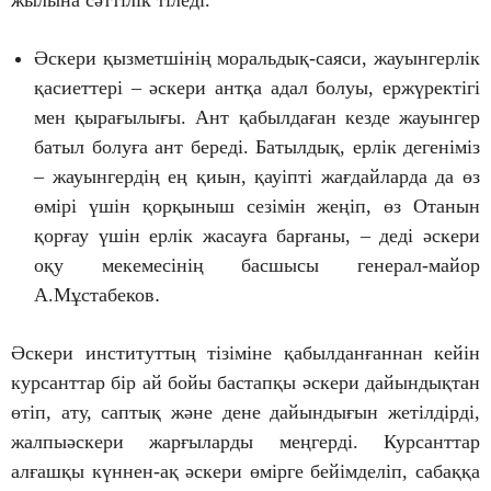
жылына сәттілік тіледі.
Әскери қызметшінің моральдық-саяси, жауынгерлік
қасиеттері – әскери антқа адал болуы, ержүректігі
мен қырағылығы. Ант қабылдаған кезде жауынгер
батыл болуға ант береді. Батылдық, ерлік дегеніміз
– жауынгердің ең қиын, қауіпті жағдайларда да өз
өмірі үшін қорқыныш сезімін жеңіп, өз Отанын
қорғау үшін ерлік жасауға барғаны, – деді әскери
оқу мекемесінің басшысы генерал-майор
А.Мұстабеков
.
Әскери институттың тізіміне қабылданғаннан кейін
курсанттар бір ай бойы бастапқы әскери дайындықтан
өтіп, ату, саптық және дене дайындығын жетілдірді,
жалпыәскери жарғыларды меңгерді. Курсанттар
алғашқы күннен-ақ әскери өмірге бейімделіп, сабаққа