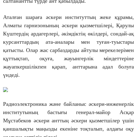
салтанантты түрде ант қабылдады.
Аталған шараға әскери институттың жеке құрамы,
Алматы гарнизонының әскери қызметшілері, Қарулы
Күштердің ардагерлері, әкімдіктің өкілдері, сондай-ақ
курсанттардың ата-аналары мен туған-туыстары
қатысты. Олар жас сарбаздарды айтулы мерекелерімен
құттықтап, оқуға, жауынгерлік міндеттеріне
жауапкершілікпен қарап, анттарына адал болуға
үндеді.
Радиоэлектроника және байланыс әскери-инженерлік
институтының бастығы генерал-майор Асқар
Мұстабеков әскери анттың әскери қызметшілер үшін
қаншалықты маңызды екеніне тоқталып, алдағы оқу