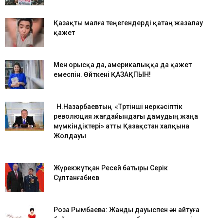
Қазақты малға теңегендерді қатаң жазалау
қажет
Мен орысқа да, америкалыққа да қажет
емеспін. Өйткені ҚАЗАҚПЫН!
Н.Назарбаевтың «Төртінші өнеркәсіптік
революция жағдайындағы дамудың жаңа
мүмкіндіктері» атты Қазақстан халқына
Жолдауы
Жүрекжұтқан Ресей батыры Серік
Сұлтанғабиев
Роза Рымбаева: Жанды дауыспен ән айтуға