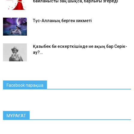
байланысты заң шықса, барлығы өзгереді
Түс-Алланың берген хикметі
Қазыбек би ескерткішінде не ақың бар Серік-
ау?…
Facebook парақша
МҰРАҒАТ