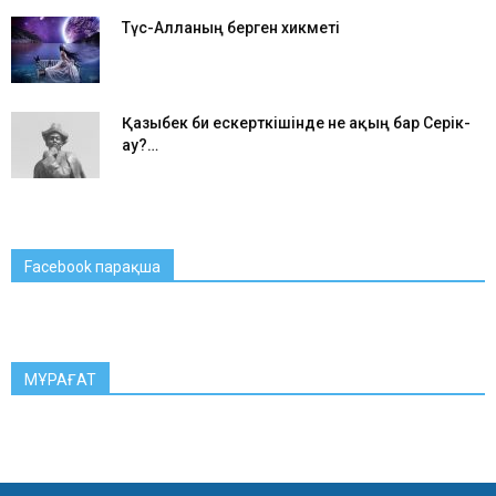
Түс-Алланың берген хикметі
Қазыбек би ескерткішінде не ақың бар Серік-
ау?…
Facebook парақша
МҰРАҒАТ