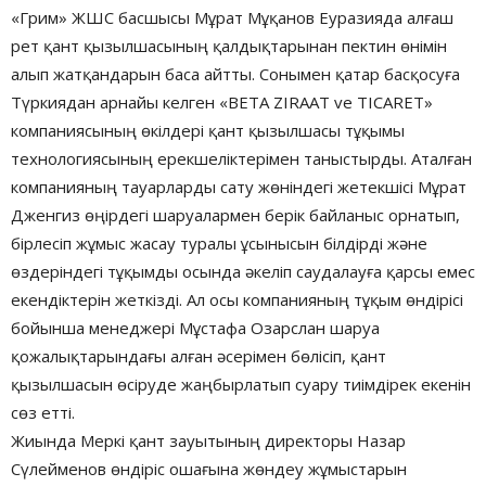
«Грим» ЖШС басшысы Мұрат Мұқанов Еуразияда алғаш
рет қант қызылшасының қалдықтарынан пектин өнімін
алып жатқандарын баса айтты. Сонымен қатар басқосуға
Түркиядан арнайы келген «BETA ZIRAAT ve TICARET»
компаниясының өкілдері қант қызылшасы тұқымы
технологиясының ерекшеліктерімен таныстырды. Аталған
компанияның тауарларды сату жөніндегі жетекшісі Мұрат
Дженгиз өңірдегі шаруалармен берік байланыс орнатып,
бірлесіп жұмыс жасау туралы ұсынысын білдірді және
өздеріндегі тұқымды осында әкеліп саудалауға қарсы емес
екендіктерін жеткізді. Ал осы компанияның тұқым өндірісі
бойынша менеджері Мұстафа Озарслан шаруа
қожалықтарындағы алған әсерімен бөлісіп, қант
қызылшасын өсіруде жаңбырлатып суару тиімдірек екенін
сөз етті.
Жиында Меркі қант зауытының директоры Назар
Сүлейменов өндіріс ошағына жөндеу жұмыстарын