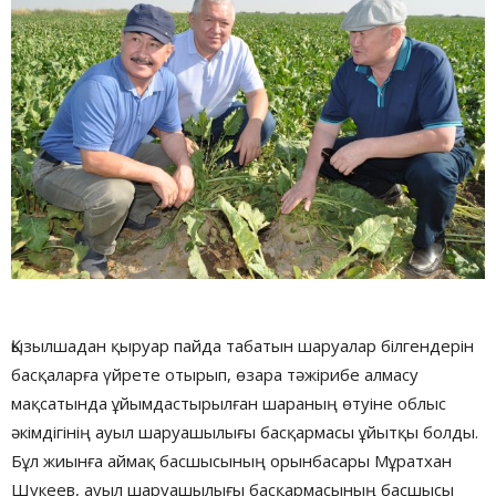
Қызылшадан қыруар пайда табатын шаруалар білгендерін
басқаларға үйрете отырып, өзара тәжірибе алмасу
мақсатында ұйымдастырылған шараның өтуіне облыс
әкімдігінің ауыл шаруашылығы басқармасы ұйытқы болды.
Бұл жиынға аймақ басшысының орынбасары Мұратхан
Шүкеев, ауыл шаруашылығы басқармасының басшысы