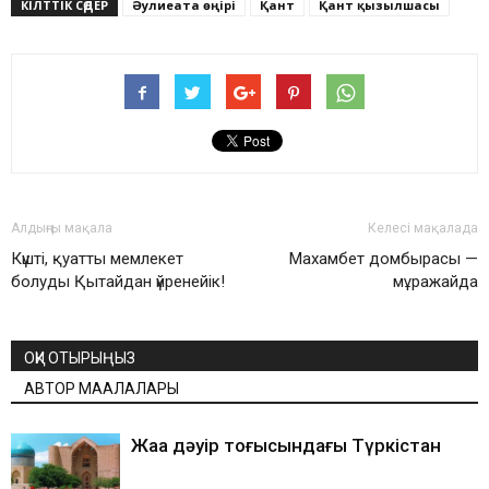
КІЛТТІК СӨДЕР
Әулиеата өңірі
Қант
Қант қызылшасы
Алдыңғы мақала
Келесі мақалада
Күшті, қуатты мемлекет
Махамбет домбырасы —
болуды Қытайдан үйренейік!
мұражайда
ОҚИ ОТЫРЫҢЫЗ
АВТОР МАҚАЛАЛАРЫ
Жаңа дәуір тоғысындағы Түркістан