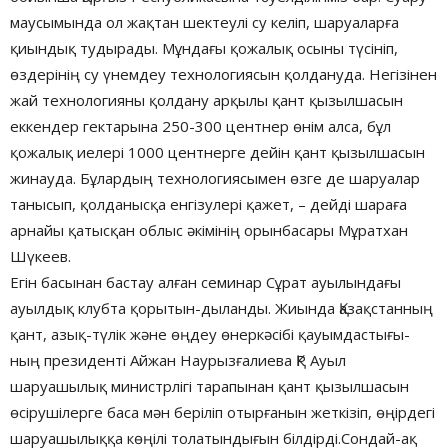
маусымында ол жақтан шектеулі су келіп, шаруаларға
қиындық тудырады. Мұндағы қожалық осыны түсініп,
өздерінің су үнемдеу технологиясын қолдануда. Негізінен
жай технологияны қолдану арқылы қант қызылшасын
еккендер гектарына 250-300 центнер өнім алса, бұл
қожалық иелері 1000 центнерге дейін қант қызылшасын
жинауда. Бұлардың технологиясымен өзге де шаруалар
танысып, қолданысқа енгізулері қажет, – дейді шараға
арнайы қатысқан облыс әкімінің орынбасары Мұратхан
Шүкеев.
Егін басынан бастау алған семинар Сұрат ауылындағы
ауылдық клубта қорытын-дыланды. Жиында Қазақстанның
қант, азық-түлік және өңдеу өнеркәсібі қауымдастығы-
ның президенті Айжан Наурызғалиева ҚР Ауыл
шаруашылық министрлігі тарапынан қант қызылшасын
өсірушілерге баса мән беріліп отырғанын жеткізіп, өңірдегі
шаруашылыққа көңілі толатындығын білдірді.Сондай-ақ