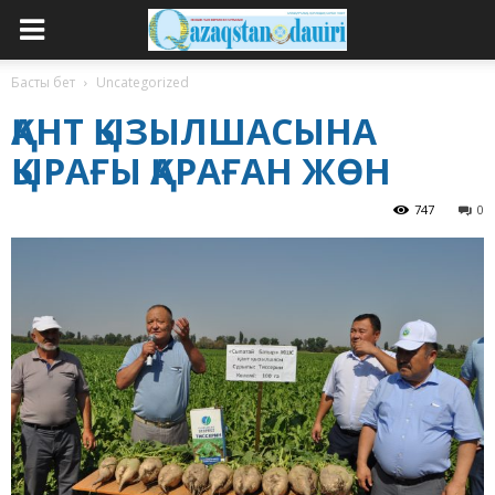
Басты бет
Uncategorized
ҚАНТ ҚЫЗЫЛШАСЫНА
ҚЫРАҒЫ ҚАРАҒАН ЖӨН
747
0