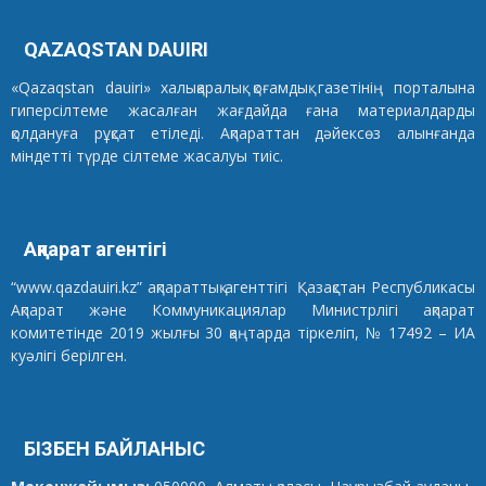
QAZAQSTAN DAUIRI
«Qazaqstan dauiri» халықаралық қоғамдық газетінің порталына
гиперсілтеме жасалған жағдайда ғана материалдарды
қолдануға рұқсат етіледі. Ақпараттан дәйексөз алынғанда
міндетті түрде сілтеме жасалуы тиіс.
Ақпарат агентігі
“www.qazdauiri.kz” ақпараттық агенттігі Қазақстан Республикасы
Ақпарат және Коммуникациялар Министрлігі ақпарат
комитетінде 2019 жылғы 30 қаңтарда тіркеліп, № 17492 – ИА
куәлігі берілген.
БІЗБЕН БАЙЛАНЫС