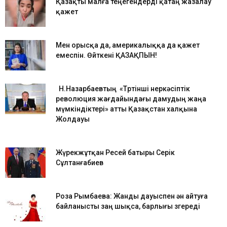
Қазақты малға теңегендерді қатаң жазалау
қажет
Мен орысқа да, америкалыққа да қажет
емеспін. Өйткені ҚАЗАҚПЫН!
Н.Назарбаевтың «Төртінші өнеркәсіптік
революция жағдайындағы дамудың жаңа
мүмкіндіктері» атты Қазақстан халқына
Жолдауы
Жүрекжұтқан Ресей батыры Серік
Сұлтанғабиев
Роза Рымбаева: Жанды дауыспен ән айтуға
байланысты заң шықса, барлығы өзгереді