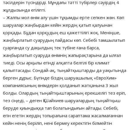
тәсілдерін түсіндірді. Мұндағы тәтті түбірлер сәуірдің 4
жұлдызында егіліпті.
– Жалпы мол өнім алу үшін тұқымды ерте сепкен жөн. Көп
шаруалар жаңбырдан кейін жердің қатып қалуынан
қорқады. Бұдан қорқудың еш қажеттілігі жоқ. Меніңше,
жаңбырлатып суарудың пайдасы көп. Себебі тамшылатып
суарғанда су дақылдың тек түбіне ғана барса,
жаңбырлатып суаруда өнімнің жапырақтарына да ылғал
тиеді. Осы арқылы егінді алқапта белгілі бір климат
қалыптасады. Сондай-ақ, тыңайтқыштарды да уақытында
берген дұрыс. Бүгінде біздің шаруашылық «ЕвроХим»
компаниясының өнімдерін қолданып жатқанына 3 жыл
болды. Олардың тыңайтқыштарының ерекшелігі тез еріп,
тез сіңеді, – деген Қ.Шайхиев шаруалардың тыңайтқыш
беруде қиындыққа тап болатындығын айтады. Себебі,
егін егетін жердің топырағына сараптама жасалмағаннан
кейін ненің беріліп, нені бермеу керектігін білмейтін