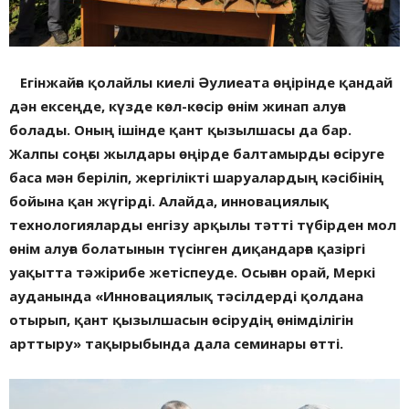
Егінжайға қолайлы киелі Әулиеата өңірінде қандай
дән ексеңде, күзде көл-көсір өнім жинап алуға
болады. Оның ішінде қант қызылшасы да бар.
Жалпы соңғы жылдары өңірде балтамырды өсіруге
баса мән беріліп, жергілікті шаруалардың кәсібінің
бойына қан жүгірді. Алайда, инновациялық
технологияларды енгізу арқылы тәтті түбірден мол
өнім алуға болатынын түсінген диқандарға қазіргі
уақытта тәжірибе жетіспеуде. Осыған орай, Меркі
ауданында «Инновациялық тәсілдерді қолдана
отырып, қант қызылшасын өсірудің өнімділігін
арттыру» тақырыбында дала семинары өтті.