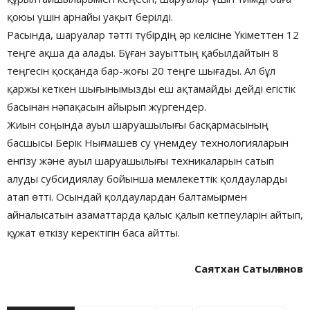
қоюы үшін арнайы уақыт берілді.
Расында, шаруалар тәтті түбірдің әр келісіне Үкіметтен 12
теңге ақша да алады. Бұған зауыттың қабылдайтын 8
теңгесін қосқанда бар-жоғы 20 теңге шығады. Ал бұл
қаржы кеткен шығынымызды еш ақтамайды дейді егістік
басынан нәпақасын айырып жүргендер.
Жиын соңында ауыл шаруашылығы басқармасының
басшысы Берік Нығмашев су үнемдеу технологияларын
енгізу және ауыл шаруашылығы техникаларын сатып
алуды субсидиялау бойынша мемлекеттік қолдауларды
атап өтті. Осындай қолдаулардан балтамырмен
айналысатын азаматтарда қалыс қалып кетпеуларін айтып,
құжат өткізу керектігін баса айтты.
Саятхан Сатылғанов