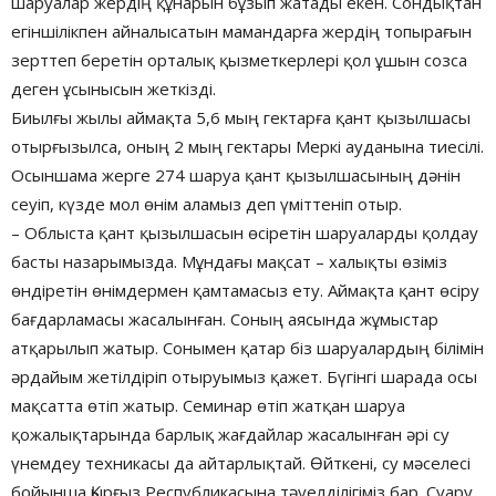
шаруалар жердің құнарын бұзып жатады екен. Сондықтан
егіншілікпен айналысатын мамандарға жердің топырағын
зерттеп беретін орталық қызметкерлері қол ұшын созса
деген ұсынысын жеткізді.
Биылғы жылы аймақта 5,6 мың гектарға қант қызылшасы
отырғызылса, оның 2 мың гектары Меркі ауданына тиесілі.
Осыншама жерге 274 шаруа қант қызылшасының дәнін
сеуіп, күзде мол өнім аламыз деп үміттеніп отыр.
– Облыста қант қызылшасын өсіретін шаруаларды қолдау
басты назарымызда. Мұндағы мақсат – халықты өзіміз
өндіретін өнімдермен қамтамасыз ету. Аймақта қант өсіру
бағдарламасы жасалынған. Соның аясында жұмыстар
атқарылып жатыр. Сонымен қатар біз шаруалардың білімін
әрдайым жетілдіріп отыруымыз қажет. Бүгінгі шарада осы
мақсатта өтіп жатыр. Семинар өтіп жатқан шаруа
қожалықтарында барлық жағдайлар жасалынған әрі су
үнемдеу техникасы да айтарлықтай. Өйткені, су мәселесі
бойынша Қырғыз Республикасына тәуелділігіміз бар. Суару