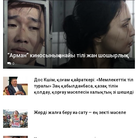
“Арман” киносының анайы тілі жан шошырлық
0
Дос Көшім, қоғам қайраткері: «Мемлекеттік тіл
туралы» Заң қабылданбаса, қазақ тілін
қолдау, қорғау мәселесін халықтың өзі шешеді
Жерді жалға беру иә сату — ең өзекті мәселе