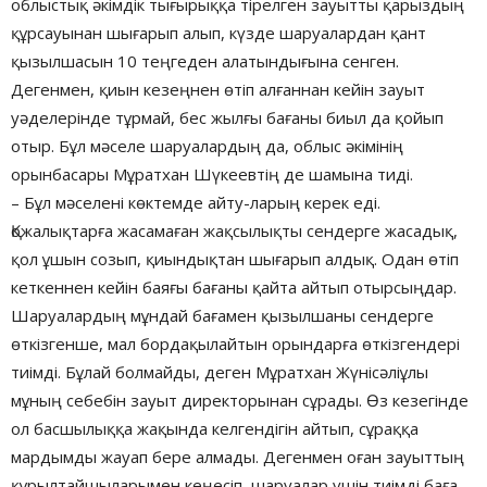
облыстық әкімдік тығырыққа тірелген зауытты қарыздың
құрсауынан шығарып алып, күзде шаруалардан қант
қызылшасын 10 теңгеден алатындығына сенген.
Дегенмен, қиын кезеңнен өтіп алғаннан кейін зауыт
уәделерінде тұрмай, бес жылғы бағаны биыл да қойып
отыр. Бұл мәселе шаруалардың да, облыс әкімінің
орынбасары Мұратхан Шүкеевтің де шамына тиді.
– Бұл мәселені көктемде айту-ларың керек еді.
Қожалықтарға жасамаған жақсылықты сендерге жасадық,
қол ұшын созып, қиындықтан шығарып алдық. Одан өтіп
кеткеннен кейін баяғы бағаны қайта айтып отырсыңдар.
Шаруалардың мұндай бағамен қызылшаны сендерге
өткізгенше, мал бордақылайтын орындарға өткізгендері
тиімді. Бұлай болмайды, деген Мұратхан Жүнісәліұлы
мұның себебін зауыт директорынан сұрады. Өз кезегінде
ол басшылыққа жақында келгендігін айтып, сұраққа
мардымды жауап бере алмады. Дегенмен оған зауыттың
құрылтайшыларымен кеңесіп, шаруалар үшін тиімді баға