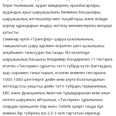
Берік Нығмашев, аудан әкімдерінің орынбасарлары,
аудандық ауыл шаруашылығы бөлімінің басшылары,
шаруашылық жетекшілері мен тыңайтқыш және өсімдік
қорғау құралдарын өндіру-жеткізу мекемелерінің өкілдері
қатысты.
Семинар әуелі «Трансфер» шаруа қожалығының
тамшылатып суару әдісімен өсірілген қант қызылшасы
алқабымен танысудан басталды. Өз кезегінде
шаруашылық басшысы Владимир Бондаренко 11 гектарға
егілген «Тиссерин» сұрыпты тәтті түбірді күтіп-баптаудың
қыр-сырымен таныстырып, аталған өнімнен гектарына
1000-1080 центнерге дейін өнім алуға болатындығын
жеткізді.Осы уақытқа дейін тәтті түбірдің германиялық
КВС және франциялық Авантаж тұқымдарынан өнім алып
келген шаруаның айтуынша, «Тиссерин» сұрыпының
олардан ерекшелігі бар екен. Себебі қазіргі таңда бұл
өнімнің бір түбірінің өзі 2,5-3 келі тартатын көрінеді.