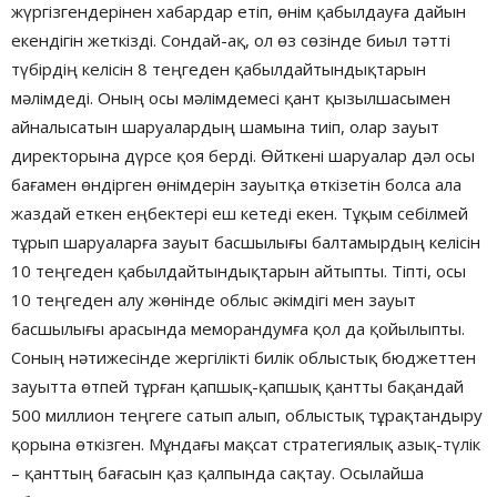
жүргізгендерінен хабардар етіп, өнім қабылдауға дайын
екендігін жеткізді. Сондай-ақ, ол өз сөзінде биыл тәтті
түбірдің келісін 8 теңгеден қабылдайтындықтарын
мәлімдеді. Оның осы мәлімдемесі қант қызылшасымен
айналысатын шаруалардың шамына тиіп, олар зауыт
директорына дүрсе қоя берді. Өйткені шаруалар дәл осы
бағамен өндірген өнімдерін зауытқа өткізетін болса ала
жаздай еткен еңбектері еш кетеді екен. Тұқым себілмей
тұрып шаруаларға зауыт басшылығы балтамырдың келісін
10 теңгеден қабылдайтындықтарын айтыпты. Тіпті, осы
10 теңгеден алу жөнінде облыс әкімдігі мен зауыт
басшылығы арасында меморандумға қол да қойылыпты.
Соның нәтижесінде жергілікті билік облыстық бюджеттен
зауытта өтпей тұрған қапшық-қапшық қантты бақандай
500 миллион теңгеге сатып алып, облыстық тұрақтандыру
қорына өткізген. Мұндағы мақсат стратегиялық азық-түлік
– қанттың бағасын қаз қалпында сақтау. Осылайша