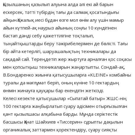
Қызылшаның қазылып алуына алда әлі екі ай барын
ескерсек, тәтті түбірдің тағы да салмақ қосатындығы
айқын.Қожалық иесі бұдан өзге мол өнім алу үшін мамыр
айын күтпей-ақ наурыз айының соңғы 10 күндігінен
бастап дәнді себу қажеттілігіне тоқталып,
тыңайтқыштарды беру тәжірибелерімен де бөлісті. Тағы
бір айта кетерлігі, шаруашалықтың техникалары да
сақадай сай. Тереңдетіп жер жыртуға арналған қос соқасы
мен қопсытқыш техникаларын жаңартыпты. Сондай-ақ,
В.Бондаренко жиынға қатысушыларға «KLEINE» комбайны
туралы да мағлұмат беріп, оның күніне 10 гектардың
өнімін жинауға қауқары бар екендігін жеткізді.
Келесі кезекте қатысушылар «Сыпатай батыр» ЖШС-нің
100 гектарға жаңбырлатып суару әдісімен отырғызылған
қант қызылшасы алқабына барды. Мұнда серіктестік
басшысы Қанат Шайхиев «Тиссерин» сұрыпты дақылын
органикалық заттармен қоректендіру, суару сияқты