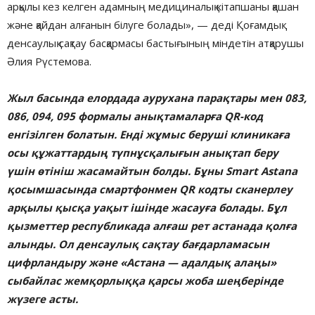
арқылы кез келген адамның медициналық кітапшаны қашан
және қайдан алғанын білуге болады», — деді Қоғамдық
денсаулық сақтау басқармасы бастығының міндетін атқарушы
Әлия Рүстемова.
Жыл басында елордада аурухана парақтары мен 083,
086, 094, 095 формалы анықтамаларға QR-код
енгізілген болатын. Енді жұмыс беруші клиникаға
осы құжаттардың түпнұсқалығын анықтап беру
үшін өтініш жасамайтын болды. Бұны Smart Astana
қосымшасында смартфонмен QR кодты сканерлеу
арқылы қысқа уақыт ішінде жасауға болады. Бұл
қызметтер республикада алғаш рет астанада қолға
алынды. Ол денсаулық сақтау бағдарламасын
цифрландыру және «Астана — адалдық алаңы»
сыбайлас жемқорлыққа қарсы жоба шеңберінде
жүзеге асты.