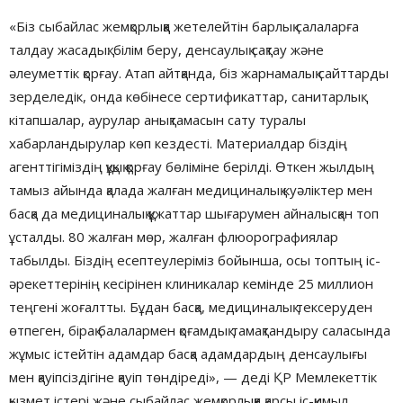
«Біз сыбайлас жемқорлыққа жетелейтін барлық салаларға
талдау жасадық: білім беру, денсаулық сақтау және
әлеуметтік қорғау. Атап айтқанда, біз жарнамалық сайттарды
зерделедік, онда көбінесе сертификаттар, санитарлық
кітапшалар, аурулар анықтамасын сату туралы
хабарландырулар көп кездесті. Материалдар біздің
агенттігіміздің құқық қорғау бөліміне берілді. Өткен жылдың
тамыз айында қалада жалған медициналық куәліктер мен
басқа да медициналық құжаттар шығарумен айналысқан топ
ұсталды. 80 жалған мөр, жалған флюорографиялар
табылды. Біздің есептеулеріміз бойынша, осы топтың іс-
әрекеттерінің кесірінен клиникалар кемінде 25 миллион
теңгені жоғалтты. Бұдан басқа, медициналық тексеруден
өтпеген, бірақ балалармен қоғамдық тамақтандыру саласында
жұмыс істейтін адамдар басқа адамдардың денсаулығы
мен қауіпсіздігіне қауіп төндіреді», — деді ҚР Мемлекеттік
қызмет істері және сыбайлас жемқорлыққа қарсы іс-қимыл