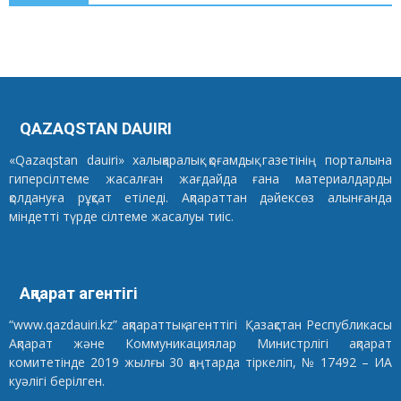
QAZAQSTAN DAUIRI
«Qazaqstan dauiri» халықаралық қоғамдық газетінің порталына
гиперсілтеме жасалған жағдайда ғана материалдарды
қолдануға рұқсат етіледі. Ақпараттан дәйексөз алынғанда
міндетті түрде сілтеме жасалуы тиіс.
Ақпарат агентігі
“www.qazdauiri.kz” ақпараттық агенттігі Қазақстан Республикасы
Ақпарат және Коммуникациялар Министрлігі ақпарат
комитетінде 2019 жылғы 30 қаңтарда тіркеліп, № 17492 – ИА
куәлігі берілген.