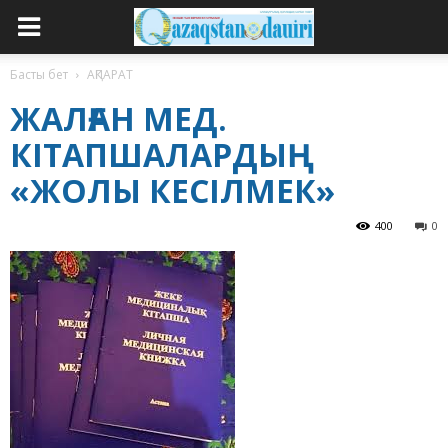
Басты бет
АҚПАРАТ
ЖАЛҒАН МЕД.
КІТАПШАЛАРДЫҢ
«ЖОЛЫ КЕСІЛМЕК»
400
0