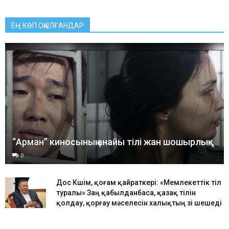
ЕҢ КӨП ОҚЫЛҒАНДАР
“Арман” киносының анайы тілі жан шошырлық
0
Дос Көшім, қоғам қайраткері: «Мемлекеттік тіл
туралы» Заң қабылданбаса, қазақ тілін
қолдау, қорғау мәселесін халықтың өзі шешеді