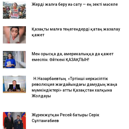
Жерді жалға беру иә сату — ең өзекті мәселе
Қазақты малға теңегендерді қатаң жазалау
қажет
Мен орысқа да, америкалыққа да қажет
емеспін. Өйткені ҚАЗАҚПЫН!
Н.Назарбаевтың «Төртінші өнеркәсіптік
революция жағдайындағы дамудың жаңа
мүмкіндіктері» атты Қазақстан халқына
Жолдауы
Жүрекжұтқан Ресей батыры Серік
Сұлтанғабиев