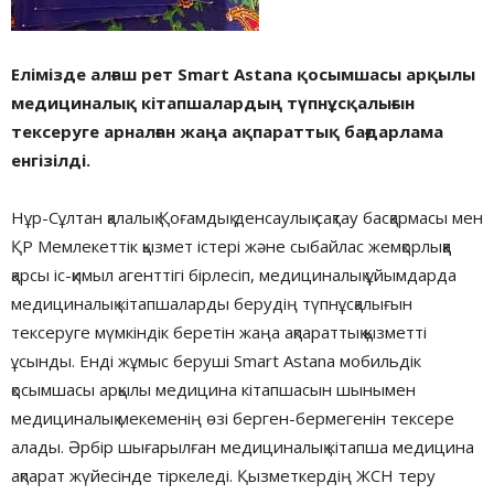
Елімізде алғаш рет
Smart Astana қосымшасы арқылы
медициналық кітапшалардың түпнұсқалығын
тексеруге арналған жаңа ақпараттық бағдарлама
енгізілді.
Нұр-Cұлтан қалалық Қоғамдық денсаулық сақтау басқармасы мен
ҚР Мемлекеттік қызмет істері және сыбайлас жемқорлыққа
қарсы іс-қимыл агенттігі бірлесіп, медициналық ұйымдарда
медициналық кітапшаларды берудің түпнұсқалығын
тексеруге мүмкіндік беретін жаңа ақпараттық қызметті
ұсынды. Енді жұмыс беруші Smart Astana мобильдік
қосымшасы арқылы медицина кітапшасын шынымен
медициналық мекеменің өзі берген-бермегенін тексере
алады. Әрбір шығарылған медициналық кітапша медицина
ақпарат жүйесінде тіркеледі. Қызметкердің ЖСН теру