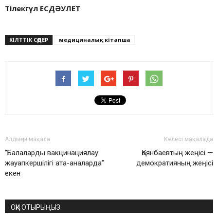
Тілекгүл ЕСДӘУЛЕТ
КІЛТТІК СӨДЕР
медициналық кітапша
Алдыңғы мақала
Келесі мақалада
“Балаларды вакцинациялау
Қоянбаевтың жеңісі —
жауапкершілігі ата-аналарда”
демократияның жеңісі
екен
ОҚИ ОТЫРЫҢЫЗ