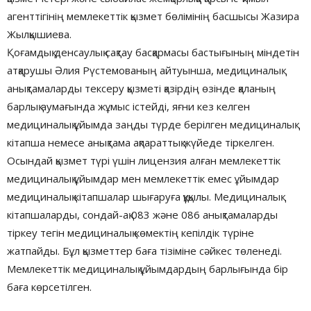
агенттігінің мемлекеттік қызмет бөлімінің басшысы Жазира
Жылқышиева.
Қоғамдық денсаулық сақтау басқармасы бастығының міндетін
атқарушы Әлия Рүстемованың айтуынша, медициналық
анықтамаларды тексеру қызметі қазірдің өзінде қаланың
барлық аумағында жұмыс істейді, яғни кез келген
медициналық ұйымда заңды түрде берілген медициналық
кітапша немесе анықтама ақпараттық жүйеде тіркелген.
Осындай қызмет түрі үшін лицензия алған мемлекеттік
медициналық ұйымдар мен мемлекеттік емес ұйымдар
медициналық кітапшалар шығаруға құқылы. Медициналық
кiтапшаларды, сондай-ақ 083 және 086 анықтамаларды
тіркеу тегін медициналық көмектің кепілдік түріне
жатпайды. Бұл қызметтер баға тізіміне сәйкес төленеді.
Мемлекеттік медициналық ұйымдардың барлығында бір
баға көрсетілген.