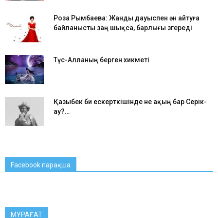
Роза Рымбаева: Жанды дауыспен ән айтуға
байланысты заң шықса, барлығы өзгереді
Түс-Алланың берген хикметі
Қазыбек би ескерткішінде не ақың бар Серік-
ау?…
Facebook парақша
МҰРАҒАТ