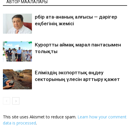
АВТОР МАҚАЛАЛАРЫ
Әрбір ата-ананың алғысы — дәрігер
еңбегінің жемісі
Курортты аймақ марал пантасымен
толықты
Еліміздің экспорттық өңдеу
секторының үлесін арттыру қажет
This site uses Akismet to reduce spam.
Learn how your comment
data is processed
.