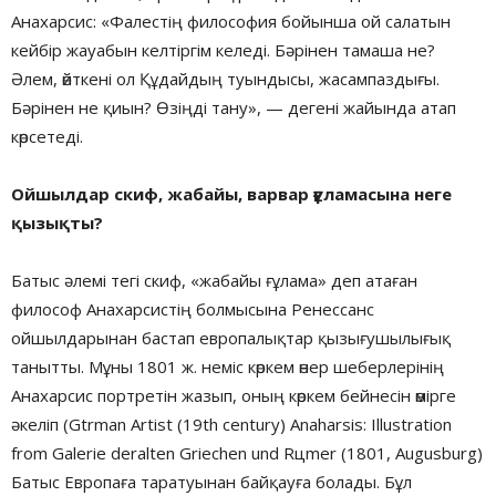
Анахарсис: «Фалестің философия бойынша ой салатын
кейбір жауабын келтіргім келеді. Бәрінен тамаша не?
Әлем, өйткені ол Құдайдың туындысы, жасампаздығы.
Бәрінен не қиын? Өзіңді тану», — дегені жайында атап
көрсетеді.
Ойшылдар скиф, жабайы, варвар ғұламасына неге
қызықты?
Батыс әлемі тегі скиф, «жабайы ғұлама» деп атаған
философ Анахарсистің болмысына Ренессанс
ойшылдарынан бастап европалықтар қызығушылығық
танытты. Мұны 1801 ж. неміс көркем өнер шеберлерінің
Анахарсис портретін жазып, оның көркем бейнесін өмірге
әкеліп (Gtrman Artist (19th century) Anaharsis: Illustration
from Galerie deralten Griechen und Rцmer (1801, Augusburg)
Батыс Европаға таратуынан байқауға болады. Бұл