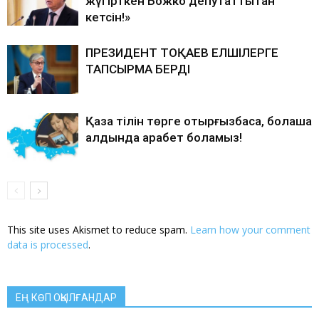
жүгірткен Божко депутаттықтан
кетсін!»
ПРЕЗИДЕНТ ТОҚАЕВ ЕЛШІЛЕРГЕ
ТАПСЫРМА БЕРДІ
Қазақ тілін төрге отырғызбасақ, болашақ
алдында қарабет боламыз!
This site uses Akismet to reduce spam.
Learn how your comment
data is processed
.
ЕҢ КӨП ОҚЫЛҒАНДАР