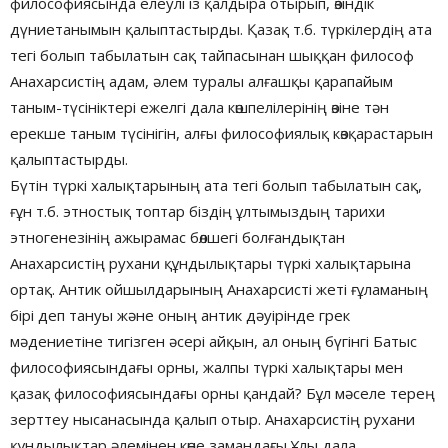
философиясында елеулі із қалдыра отырып, өзіндік
дүниетанымын қалыптастырды. Қазақ т.б. түркілердің ата
тегі болып табылатын сақ тайпасынан шыққан философ
Анахарсистің адам, әлем туралы алғашқы қарапайым
таным-түсініктері ежелгі дала көшпелілерінің өзіне тән
ерекше таным түсінігін, алғы философиялық көзқарастарын
қалыптастырды.
Бүтін түркі халықтарының ата тегі болып табылатын сақ,
ғұн т.б. этностық топтар біздің ұлтымыздың тарихи
этногенезінің ажырамас бөлшегі болғандықтан
Анахарсистің рухани құндылықтары түркі халықтарына
ортақ. Антик ойшылдарының Анахарсисті жеті ғұламаның
бірі деп тануы және оның антик дәуірінде грек
мәдениетіне тигізген әсері айқын, ал оның бүгінгі Батыс
философиясындағы орны, жалпы түркі халықтары мен
қазақ философиясындағы орны қандай? Бұл мәселе терең
зерттеу нысанасында қалып отыр. Анахарсистің рухани
құндылықтар әлемінен көне замандағы Ұлы дала