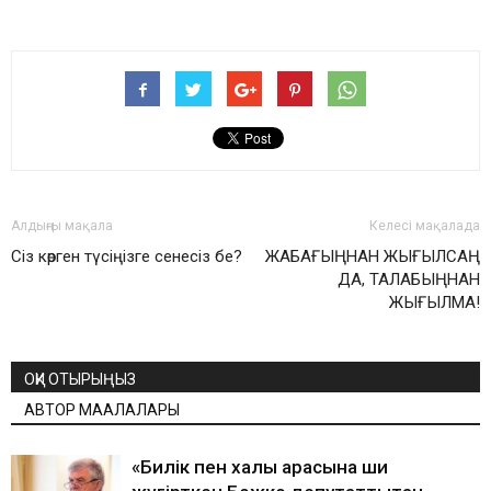
Алдыңғы мақала
Келесі мақалада
Сіз көрген түсіңізге сенесіз бе?
ЖАБАҒЫҢНАН ЖЫҒЫЛСАҢ
ДА, ТАЛАБЫҢНАН
ЖЫҒЫЛМА!
ОҚИ ОТЫРЫҢЫЗ
АВТОР МАҚАЛАЛАРЫ
«Билік пен халық арасына ши