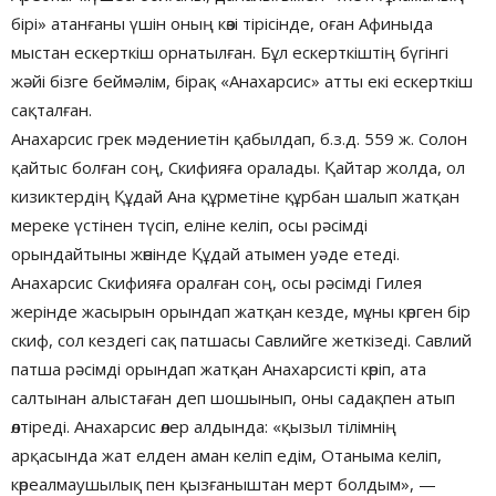
бірі» атанғаны үшін оның көзі тірісінде, оған Афиныда
мыстан ескерткіш орнатылған. Бұл ескерткіштің бүгінгі
жәйі бізге беймәлім, бірақ «Анахарсис» атты екі ескерткіш
сақталған.
Анахарсис грек мәдениетін қабылдап, б.з.д. 559 ж. Солон
қайтыс болған соң, Скифияға оралады. Қайтар жолда, ол
кизиктердің Құдай Ана құрметіне құрбан шалып жатқан
мереке үстінен түсіп, еліне келіп, осы рәсімді
орындайтыны жөнінде Құдай атымен уәде етеді.
Анахарсис Скифияға оралған соң, осы рәсімді Гилея
жерінде жасырын орындап жатқан кезде, мұны көрген бір
скиф, сол кездегі сақ патшасы Савлийге жеткізеді. Савлий
патша рәсімді орындап жатқан Анахарсисті көріп, ата
салтынан алыстаған деп шошынып, оны садақпен атып
өлтіреді. Анахарсис өлер алдында: «қызыл тілімнің
арқасында жат елден аман келіп едім, Отаныма келіп,
көреалмаушылық пен қызғаныштан мерт болдым», —