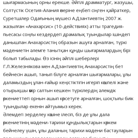
шығармасының орны ерекше. Әйгілі драмматург, жазушы,
Солтүстік Осетия-Алания өнеріне еңбегі сіңген қайраткер,
Суретшілер Одағының мүшесі А.Дзантиевтің 2007 ж.
жазылған «Анахарсис» (10-действиях) атты трагедия-
пьесасы соңғы кездердегі драмалық туындылар ішіндегі
данышпан Анахарсистің образын ашуға арналған, түркі
мәдениетін әлемге танытқан құнды шығармалардың бірі
болып табылады. Өз ісінің әйгілі шеберлері
Г.Л.Железнякова мен А.Дзантиевтің Анахарсистің бет
бейнесін ашып, танып білуге арналған шығармалары, ұлы
даламыздың ұлан-ғайыр кеңістіктігін игеріп көшпелі және
отырықшы өмір салтын кешкен түркілердің әлемдік
өркениеттегі орнын ашып көрсетуге арналған, шоқтығы биік
туындылар екенін айтуымыз керек.
Әлемдегі зерделеу көшіне ілесіп, біз де ұлы дала
өркениетінің мәдени-тарихи құндылықтарын көркем
бейнелеу үшін, ұлы даланың тарихи мәдени бастауларын