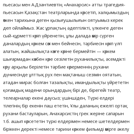
пьесасы мен А.Дзантиевтің «Анахарсис» атты трагедия-
пьесасын Қазақстан театрларында көрсетіп, халқымыздың
өткен тарихына деген қызығушылығын оятуымыз керек
деп ойлаймыз. Жас ұрпақтың әдептілікті, үлкенге деген
сый-құрметті көріп үйренетін, ұлы далада өмір сүрген
даналардың көркем сөзі мен бейнесін, тәрбиесін көріп үлгі
алатын, жайшылықта көзге көріне бермейтін — көркем
шығармадан көзбен көре сезілетін руханилықты, әсемдікті
көру арқылы берілетін тәрбие көрерменнің рухани
дүниесінде ұлттық рух пен мақтаныш сезімін оятатын,
атадан мирас болған тазалықты, имандылықты үйрететін
қоғамдық мәдени орындардың бірі де, бірегейі театр,
телеарналар екені даусыз; үшіншіден, Түркі елдері
тілегінің бір екенін паш ететін, Ұлы даланың ежелгі ортақ
рухани бастауларын, Анахарсистің грек жеріне сапарын
т.б. ашып көрсететін түркі елдерімен немесе шетелдермен
біріккен деректі немесе тарихи көркем фильмді өмірге әкелу