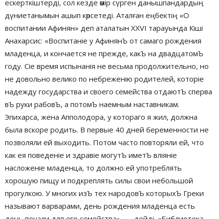
ескерткіштерді, сол кезде өмір сүрген данышпандардың
дүниетанымын ашып көрсетеді. Аталған еңбектің «О
воспитании Афинян» деп аталатын ХХVI тарауында Кіші
Анахарсис: «Воспитаніе у АфинянЪ от самаго рождения
младенца, и кончается не прежде, какЪ на двадцатомЪ
году. Сіе время испынанія не весьма продолжительно, но
не довольно велико по небреженію родителей, которіе
надежду государства и своего семейства отдаютЪ сперва
вЪ руки рабовЪ, а потомЪ наемным наставникам.
Эпихарса, жена Апполодора, у котораго я жил, должна
была вскоре родить. В первые 40 дней беременности не
позволяли ей выходить. Потом часто повторяли ей, что
как ея поведеніе и здравіе могутЪ иметЪ вліяніе
насложеніе младенца, то должно ей употреблять
хорошую пищу и подкреплять силы свои небольшой
прогулкою. У многих изЪ тех народовЪ которыхЪ Греки
называют варварами, день рождения младенца есть
день печали для его семейства», — дейді. «Библиотека