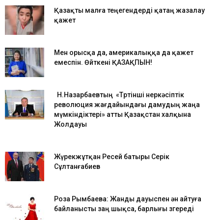
Қазақты малға теңегендерді қатаң жазалау
қажет
Мен орысқа да, америкалыққа да қажет
емеспін. Өйткені ҚАЗАҚПЫН!
Н.Назарбаевтың «Төртінші өнеркәсіптік
революция жағдайындағы дамудың жаңа
мүмкіндіктері» атты Қазақстан халқына
Жолдауы
Жүрекжұтқан Ресей батыры Серік
Сұлтанғабиев
Роза Рымбаева: Жанды дауыспен ән айтуға
байланысты заң шықса, барлығы өзгереді