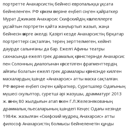
портретте Анахарсистің бейнесі европалыққа ұқсата
бейнеленген. РФ көркем өнеріне еңбегі сіңген қайраткер
Мурат Джикаев Анахарсис Скифскийдің көшпелілерге
ұқсайтын портретін қайта жаңғыртып жазып, жаңа
бейнесін өмірге әкелді. Қазіргі кезде Анахарсистің бірқатар
портреттері сақталған, терең зерттелмеген, кейінгі
дәуірде салынғаны да бар. Ежелгі Афины театры
сахнасында ежелгі грек драмалық көріністерінде Анахарсис
пен Солонның диалогынан көрсетілген фрагменттердің
айғағы болатын ежелгі грек драмалары көрінісінде киілген
маскалардың ішінде «Анахарсис» атты маска сақталған.
РФ өнеріне еңбегі сіңген қайраткер, Суретшілер Одағының
мүшесі скульптор, суретші әрі жазушы, драмматург 2013
ж. өзінің 80 жылдығын атап өткен Г.Л.Железнякованың
драммалық пьесаларының ішіндегі Кеңес Одағы кезінде
1984ж. жазылған «Скифский мудрец Анахарсис» атты
философ Анахарсистің болмысы бейнеленетін құнды