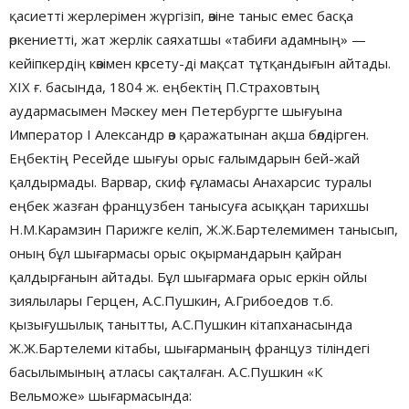
қасиетті жерлерімен жүргізіп, өзіне таныс емес басқа
өркениетті, жат жерлік саяхатшы «табиғи адамның» —
кейіпкердің көзімен көрсету-ді мақсат тұтқандығын айтады.
ХІХ ғ. басында, 1804 ж. еңбектің П.Страховтың
аудармасымен Мәскеу мен Петербургте шығуына
Император І Александр өз қаражатынан ақша бөлдірген.
Еңбектің Ресейде шығуы орыс ғалымдарын бей-жай
қалдырмады. Варвар, скиф ғұламасы Анахарсис туралы
еңбек жазған французбен танысуға асыққан тарихшы
Н.М.Карамзин Парижге келіп, Ж.Ж.Бартелемимен танысып,
оның бұл шығармасы орыс оқырмандарын қайран
қалдырғанын айтады. Бұл шығармаға орыс еркін ойлы
зиялылары Герцен, А.С.Пушкин, А.Грибоедов т.б.
қызығушылық танытты, А.С.Пушкин кітапханасында
Ж.Ж.Бартелеми кітабы, шығарманың француз тіліндегі
басылымының атласы сақталған. А.С.Пушкин «К
Вельможе» шығармасында: