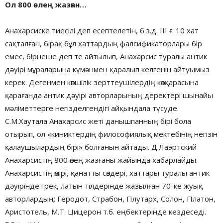
Ол 800 өлең жазған…
Анахарсиске тиесілі деп есептелетін, б.з.д. ІІІ ғ. 10 хат
сақталған, бірақ бұл хаттардың фалсификаторлары бір
емес, бірнеше деп те айтылып, Анахарсис туралы антик
дәуірі мұраларына күмәнмен қаралып келгенін айтуымыз
керек. Дегенмен көпшілік зерттеушілердің көзқарасына
қарағанда антик дәуірі авторларының деректері шынайы
мәліметтерге негізделгендігі айқындала түсуде.
С.М.Хаутала Анахарсис жеті данышпанның бірі бола
отырып, ол «киниктердің философиялық мектебінің негізін
қалаушылардың бірі» болғанын айтады. Д.Лаэртский
Анахарсистің 800 өлең жазғаны жайында хабарлайды.
Анахарсистің өмірі, қанатты сөздері, хаттары туралы антик
дәуірінде грек, латын тілдерінде жазылған 70-ке жуық
авторлардың: Геродот, Страбон, Плутарх, Солон, Платон,
Аристотель, М.Т. Цицерон т.б. еңбектерінде кездеседі.