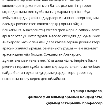
көшпелілерінің өркениеті мен Батыс өркениетінің терең
ықпалдастығы мен сұхбатының жарқын көрінісін, бұл
құбылыстардың кейінгі дәуірлерге тигізген әсері арқылы
әлемдік өркениеттегі көшпелілердің орнын айқын
байқаймыз. Анахарсистің ежелгі грек жеріне сапары өзекті,
әрі өз зерттеуін күтіп тұрған мәселе екендігінде күмән жоқ.
Анахарсис Батыс пен Ұлы дала көшпелілерінің өркениеттері
арасын жалғастырушы, байланыстырушы — екі өркениет
арасындағы көпір болды. Сондықтан Анахарсис
дүниетанымын ғана емес, Ұлы дала көшпелілерінің басқа
өркениеттермен сұхбаты мен ықпалдастығын, осы негізде
пайда болған рухани құндылықтарды терең зерттеу
нысанасына алу керек деп ойлаймыз.
Гүлнар Омарова,
философия ғылымдарының
кандидаты,
қауымдастырылған профессор