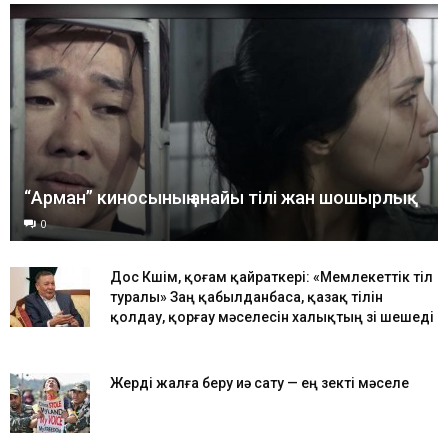
“Арман” киносының анайы тілі жан шошырлық
0
Дос Көшім, қоғам қайраткері: «Мемлекеттік тіл
туралы» Заң қабылданбаса, қазақ тілін
қолдау, қорғау мәселесін халықтың өзі шешеді
Жерді жалға беру иә сату — ең өзекті мәселе