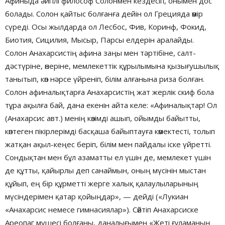
Афиныда әйгілі философ Солонмен кездесіп, онымен дос
болады. Солон қайтыс болғанға дейін ол Грецияда өмір
сүреді. Осы жылдарда ол Лесбос, Фив, Коринф, Фокид,
Биотия, Сицилия, Мысыр, Парсы елдерін аралайды.
Солон Анахарсистің афина заңы мен тәртібіне, салт-
дәстүріне, өнеріне, мемлекеттік құрылымына қызығушылық
танытып, көп нәрсе үйреніп, білім алғанына риза болған.
Солон афиналықтарға Анахарсистің жат жерлік скиф бола
тұра ақылға бай, дана екенін айта келе: «Афиналықтар! Ол
(Анахарсис авт.) менің көзімді ашып, ойымды байытты,
көптеген пікірлерімді басқаша байыптауға көмектесті, толып
жатқан ақыл-кеңес беріп, білім мен пайдалы іске үйретті.
Сондықтан мен бұл азаматты ел үшін де, мемлекет үшін
де құтты, қайырлы деп санаймын, оның мүсінін мыстан
құйып, ең бір құрметті жерге халық қалаулыларының
мүсіндерімен қатар қойыңдар», — дейді («Лукиан
«Анахарсис немесе гимнасиялар»). Сөйтіп Анахарсиске
Ареопаг мүшесі болғаны, даналығымен «Жеті ғұламаның