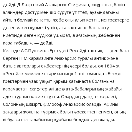
дейді. Д.Лаэртский Анахарсис Скифияда, «жұрттың бәрін
эллиндер дәстүрімен өмір сүруге үгіттеп, аузындағыны
айтып болмай қанатты жебе оны алып кетті… исі гректерге
деген үлкен құрметі үшін, ата салтынан бас тарту
ниетінде деген күдікке ұшырап, өз ағасының жебесінен
қаза табады», — дейді.
Кезінде А.С.Пушкин: «Ертедегі Ресейді тапты», — деп баға
берген Н.М.Карамзинге Анахарсис туралы антик және
батыс авторлары еңбектерінің әсері болды, ол 1804 ж.
«Ресейлік мемлекет тарихының» 1-ші томында «Білімді
гректермен ұзақ уақыт қарым-қатынаста болғанына
қарамастан, скифтер әлі де өз ата-бабаларының жабайы
әдет-ғұрпын қасиет тұтты. Олардың даңқты жерлесі,
Солонның шәкірті, философ Анахарсис оларды Афины
заңдары жолына түсірмек болып әрекеттенгенмен, оның
өзі бұл сәтсіз талабының құрбаны болды» деп жазды.