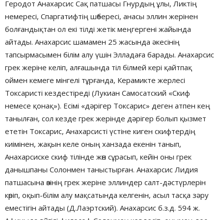
Геродот Анахарсис Сақ патшасы Гнурдың ұлы, Ликтің
немересі, Спаргатифтің шөбересі, анасы эллин жерінен
болғандықтан ол екі тілді жетік меңгергені жайында
айтады. Анахарсис шамамен 25 жасында әкесінің
тапсырмасымен білім алу үшін Элладаға барады. Анахарсис
грек жеріне келіп, алғашында тіл білмей кері қайтпақ
оймен кемеге мінгелі тұрғанда, Керамикте жерлесі
Токсаристі кездестіреді (Лукиан Самосатский «Скиф
немесе қонақ»). Есімі «дәрігер Токсарис» деген атпен кең
танылған, сол кезде грек жерінде дәрігер болып қызмет
ететін Токсарис, Анахарсисті үстіне киген скифтердің
киімінен, жақын келе оның ханзада екенін танып,
Анахарсиске скиф тілінде жөн сұрасып, кейін оны грек
данышпаны Солонмен таныстырған. Анахарсис Лидия
патшасына өзінің грек жеріне эллиндер салт-дәстүрлерін
көріп, оқып-білім алу мақсатында келгенін, асыл тасқа зәру
еместігін айтады (Д.Лаэртский). Анахарсис б.з.д. 594 ж.