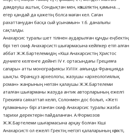
дәмдеуіш аштық. Сондықтан мен, көпшіліктің қамына…,
егер қандай да қажетің болса маған кел. Саған
рахаттанудан басқа сый ұсынамын» т.б. даналығы
сақталды.
Анахарсис туралы шет тілінен аударылған құнды еңбектің
бірі тегі скиф Анахарсисті шығармасына кейіпкер етіп алған
аббат Ж.Ж.Бартелемидің «Кіші Анахарсистің Христос
дүниеге келгенге дейінгі ІV ғ. ортасындағы Грецияға
сапары» атты монографиясы ХVIIIғ. аяғында Францияда
шықты. Француз археологы, жазушы «археологиялық
роман» жанрының негізін қалаушы Ж.Ж.Бартелеми
аталған шығарманы жазуда антик авторларының ежелгі
Грекияға саяхаттап келіп, Солонмен дос болып, «Жеті
ғұламаның» бірі атанған скиф Анахарсис туралы жазба
тарихи деректерін пайдаланған. А.Формозов
Ж.Ж.Бартелеми шығармасына арқау болған Кіші
Анахарсисті ол ежелгі Гректің негізгі қалаларының көрікті,