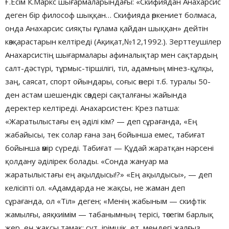
Ғ.Есім К.Маркс шығармаларындағы: «Скифиядан Анахарсис
деген бір философ шыққан… Скифияда өркениет болмаса,
онда Анахарсис сияқты ғұлама қайдан шыққан» дейтін
көзқарастарын келтіреді (Ақиқат,№12,1992.). Зерттеушілер
Анахарсистің шығармалары афиналықтар мен сақтардың
салт-дәстүрі, тұрмыс-тіршілігі, тіл, адамның мінез-құлқы,
заң, саясат, спорт ойындары, соғыс өнері т.б. туралы 50-
ден астам шешендік сөздері сақталғаны жайында
деректер келтіреді. Анахарсистен: Крез патша:
«Жаратылыстағы ең әділі кім? — деп сұрағанда, «Ең
жабайысы, тек солар ғана заң бойынша емес, табиғат
бойынша өмір сүреді. Табиғат — Құдай жаратқан нәрсені
қолдану әділірек болады. «Сонда жануар ма
жаратылыстағы ең ақылдысы!?» «Ең ақылдысы», — деп
келісіпті ол. «Адамдарда не жақсы, не жаман деп
сұрағанда, ол «Тіл» деген; «Менің жабыным — скифтік
жамылғы, аяқкиімім — табанымның терісі, төсегім барлық
жер, ең жақсы тамақ: сүт, ірімшік, ет, мендегі жалғыз