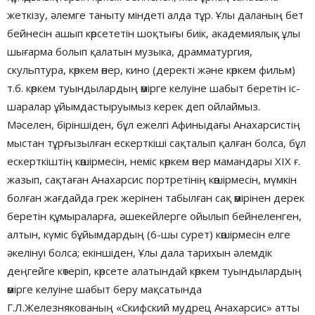
жеткізу, әлемге таныту міндеті алда тұр. Ұлы даланың бет
бейнесін ашып көрсететін шоқтығы биік, академиялық ұлы
шығарма болып қалатын музыка, драмматургия,
скульптура, көркем өнер, кино (деректі және көркем фильм)
т.б. көркем туындылардың өмірге келуіне шабыт беретін іс-
шаралар ұйымдастыруымыз керек деп ойлаймыз.
Мәселен, біріншіден, бұл ежелгі Афиныдағы Анахарсистің
мыстан тұрғызылған ескерткіші сақталып қалған болса, бұл
ескерткіштің көшірмесін, неміс көркем өнер мамандары ХІХ ғ.
жазып, сақтаған Анахарсис портретінің көшірмесін, мүмкін
болған жағдайда грек жерінен табылған сақ өмірінен дерек
беретін құмыраларға, әшекейлерге ойылып бейнеленген,
алтын, күміс бұйымдардың (6-шы сурет) көшірмесін елге
әкелінуі болса; екіншіден, Ұлы дала тарихын әлемдік
деңгейге көтеріп, көрсете алатындай көркем туындылардың
өмірге келуіне шабыт беру мақсатында
Г.Л.Железнякованың «Скифский мудрец Анахарсис» атты