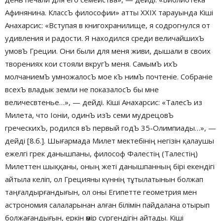
Афинянина. КлассЪ философии» атты XXIX тарауында Кіші
Анахарсис: «Вступая в книгохранилище, я содрогнулся от
удивления и радости. Я находился среди величайшихЪ
умовЪ Греции. Они были для меня живи, дышали в своих
творениях кои стояли вкругЪ меня. СамымЪ ихЪ
молчаниемЪ умножалосЪ мое кЪ нимЪ почтеніе. Собраніе
всехЪ владык земли не показалосЪ бы мне
величесвтенье…», — дейді. Кіші Анахарсис: «ТалесЪ из
Милета, что Іоніи, одинЪ изЪ семи мудрецовЪ
греческихЪ, родился вЪ первый годЪ 35-Олимпиады…», —
дейді [8.б.]. Шығармада Милет мектебінің негізін қалаушы
ежелгі грек данышпаны, философ Фалестің (Талестің)
Милеттен шыққаны, оның жеті данышпанның бірі екендігі
айтыла келіп, ол Грецияны күннің тұтылатынын болжап
таңғалдырғандығын, ол оны Египетте геометрия мен
астрономия салаларынан алған білімін пайдалана отырып
болжағандығын, еркін өмір сүргендігін айтады. Кіші