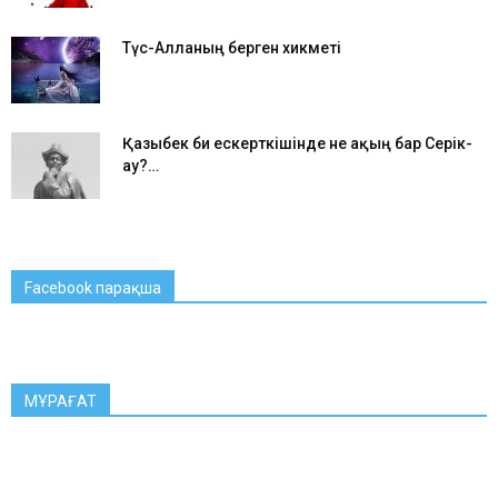
Түс-Алланың берген хикметі
Қазыбек би ескерткішінде не ақың бар Серік-
ау?…
Facebook парақша
МҰРАҒАТ