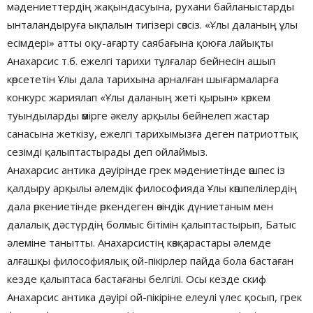
мәдениеттердің жақындасуына, рухани байланыстарды
ынталандыруға ықпалын тигізері сөзсіз. «Ұлы даланың ұлы
есімдері» атты оқу-ағарту саябағына қоюға лайықты
Анахарсис т.б. ежелгі тарихи тұлғалар бейнесін ашып
көрсететін Ұлы дала тарихына арналған шығармаларға
конкурс жариялап «Ұлы даланың жеті қырын» көркем
туындыларды өмірге әкелу арқылы бейнелеп жастар
санасына жеткізу, ежелгі тарихымызға деген патриоттық
сезімді қалыптастырады деп ойлаймыз.
Анахарсис антика дәуірінде грек мәдениетінде өшпес із
қалдыру арқылы әлемдік философияда Ұлы көшпелілердің
дала өркениетінде өркендеген өзіндік дүниетаным мен
далалық дәстүрдің болмыс бітімін қалыптастырып, Батыс
әлеміне танытты. Анахарсистің көзқарастары әлемде
алғашқы философиялық ой-пікірлер пайда бола бастаған
кезде қалыптаса бастағаны белгілі. Осы кезде скиф
Анахарсис антика дәуірі ой-пікіріне елеулі үлес қосып, грек