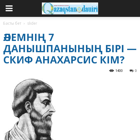
Басты бет
slider
ӘЛЕМНІҢ 7
ДАНЫШПАНЫНЫҢ БІРІ —
СКИФ АНАХАРСИС КІМ?
1400
0