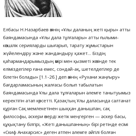
Елбасы Н.Назарбаев өзінің «Ұлы даланың жеті қыры» атты
баяндамасында «Ұлы дала тұлғалары» атты ғылыми-
көпшілік серияларды шығарып, тарату жұмыстарын
жүйелендіру және жандандыру қажет… Біздің
қаһармандарымыздың өмірі мен қызметі жөнінде тек
еліміздегілер ғана емес, сондай-ақ, шетелдегілер де
білетін болады» [1.1-2б.] деп өзінің «Рухани жаңғыру»
бағдарламасының жалғасы болып табылатын
баяндамасында Ұлы дала тұлғаларын әлемге танытуымыз
керектігін атап көрсетті. Қазақтың Ұлы даласында салтанат
құрған Сақ мемлекетінен шыққан данышпан, сақ
философы, әскери өнерді жетік меңгерген — әскер басы,
құқықтану білгірі, «Жеті данышпанның» бірі ретінде есімі
«Скиф Анахарсис» деген атпен әлемге әйгілі болған