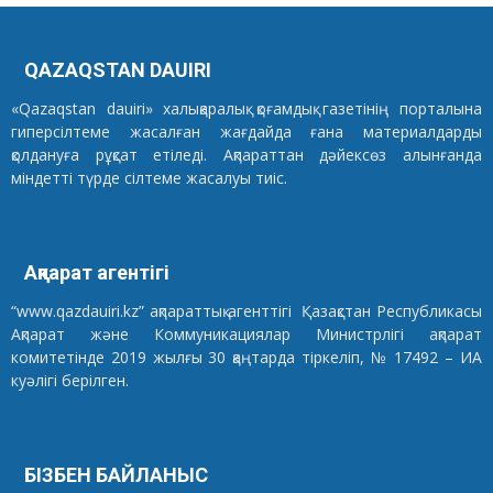
QAZAQSTAN DAUIRI
«Qazaqstan dauiri» халықаралық қоғамдық газетінің порталына
гиперсілтеме жасалған жағдайда ғана материалдарды
қолдануға рұқсат етіледі. Ақпараттан дәйексөз алынғанда
міндетті түрде сілтеме жасалуы тиіс.
Ақпарат агентігі
“www.qazdauiri.kz” ақпараттық агенттігі Қазақстан Республикасы
Ақпарат және Коммуникациялар Министрлігі ақпарат
комитетінде 2019 жылғы 30 қаңтарда тіркеліп, № 17492 – ИА
куәлігі берілген.
БІЗБЕН БАЙЛАНЫС