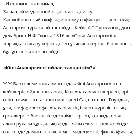
«И скромно ты внимал,
За чашей медленной огфею иль деисту,
Как любопытный скиф, афинскому софисту», — деп, скиф
Анахарсис туралы ой тастайды. Кейін А.С.Пушкиннің досы
декабрист Н.Ф.Глинка 1816 ж. «Орыс Анахарсисін»
жарыққа шығару керек деген ұсыныс көтереді, бірақ оның
бұл ұсынысы іске аспайды.
«Кіші Анахарсисті ойлап тапқан кім?»
Ж.Ж.Бартелеми шығармасында «Кіші Анахарсис» атты
кейіпкерін ойдан шығарып, Кіші Анахарсисті жерлесі, әрі
өзінің атымен аттас шын мәніндегі Сақ патшасы Гнурдың
ұлы, скиф философы Анахарсистің ізімен жүргізіп, оның
грек жеріне барған кезде көзімен көрген, қоғамда орын
алған рухани құндылықтарды, яғни ежелгі грек жерінде
сол кезде дамығын ғылым мен мәдениетті, философияны,