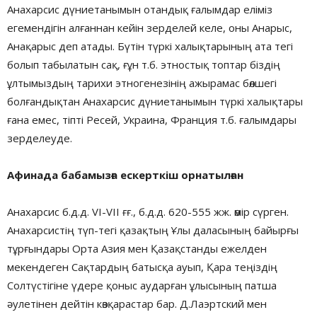
Анахарсис дүниетанымын отандық ғалымдар еліміз
егемендігін алғаннан кейін зерделей келе, оны Анарыс,
Анақарыс деп атады. Бүтін түркі халықтарының ата тегі
болып табылатын сақ, ғұн т.б. этностық топтар біздің
ұлтымыздың тарихи этногенезінің ажырамас бөлшегі
болғандықтан Анахарсис дүниетанымын түркі халықтары
ғана емес, тіпті Ресей, Украина, Франция т.б. ғалымдары
зерделеуде.
Афинада бабамызға ескерткіш орнатылған
Анахарсис б.д.д. VI-VII ғғ., б.д.д. 620-555 жж. өмір сүрген.
Анахарсистің түп-тегі қазақтың Ұлы даласының байырғы
тұрғындары Орта Азия мен Қазақстанды ежелден
мекендеген Сақтардың батысқа ауып, Қара теңіздің
Солтүстігіне үдере қоныс аударған ұлысының патша
әулетінен дейтін көзқарастар бар. Д.Лаэртский мен