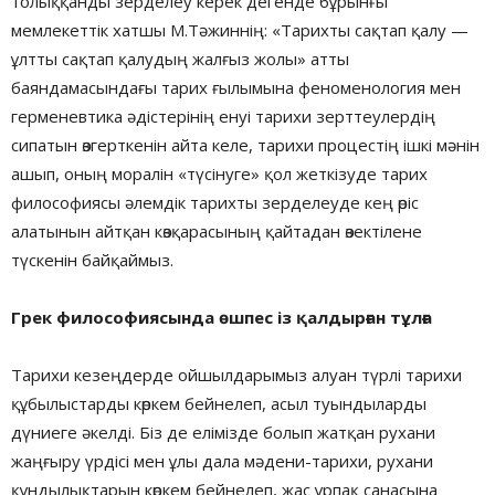
толыққанды зерделеу керек дегенде бұрынғы
мемлекеттік хатшы М.Тәжиннің: «Тарихты сақтап қалу —
ұлтты сақтап қалудың жалғыз жолы» атты
баяндамасындағы тарих ғылымына феноменология мен
герменевтика әдістерінің енуі тарихи зерттеулердің
сипатын өзгерткенін айта келе, тарихи процестің ішкі мәнін
ашып, оның моралін «түсінуге» қол жеткізуде тарих
философиясы әлемдік тарихты зерделеуде кең өріс
алатынын айтқан көзқарасының қайтадан өзектілене
түскенін байқаймыз.
Грек философиясында өшпес із қалдырған тұлға
Тарихи кезеңдерде ойшылдарымыз алуан түрлі тарихи
құбылыстарды көркем бейнелеп, асыл туындыларды
дүниеге әкелді. Біз де елімізде болып жатқан рухани
жаңғыру үрдісі мен ұлы дала мәдени-тарихи, рухани
құндылықтарын көркем бейнелеп, жас ұрпақ санасына