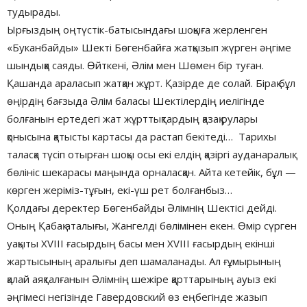
тудырады.
Ырғыздың оңтүстік-батысындағы шоқыға жерленген
«Буканбайды» Шекті Бөгенбайға жатқызып жүрген әңгіме
шындыққа саяды. Өйткені, Әлім мен Шөмен бір туған.
Қашанда араласып жатқан жұрт. Қазірде де солай. Бірақ бұл
өңірдің бағзыда Әлім баласы Шектілердің иелігінде
болғанын ертедегі жат жұрттықтардың қазақ рулары
қонысына қатысты картасы да растап бекітеді… Тарихы
таласқа түсіп отырған шоқы осы екі елдің қазіргі ауданаралық
бөлініс шекарасы маңында орналасқан. Айта кетейік, бұл —
көрген жеріміз-тұғын, екі-үш рет болғанбыз…
Қолдағы деректер Бөгенбайды Әлімнің Шектісі дейді.
Оның Қабақ аталығы, Жангелді бөлімінен екен. Өмір сүрген
уақыты XVIII ғасырдың басы мен XVIII ғасырдың екінші
жартысының аралығы деп шамаланады. Ал ғұмырының
қалай аяқталғанын Әлімнің шежіре қарттарының ауыз екі
әңгімесі негізінде Гавердовский өз еңбегінде жазып