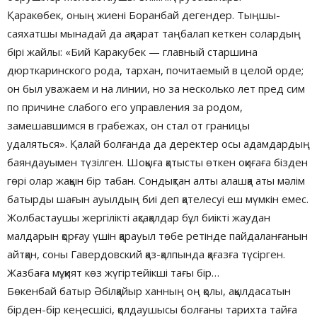
Қаракөбек, оның жиені Боранбай дегендер. Тыңшы-
саяхатшы мынадай да ақпарат таңбалап кеткен солардың
бірі жайлы: «Бий Каракубек — главный старшина
дюрткаринского рода, тархан, почитаемый в целой орде;
он был уважаем и на линии, но за несколько лет пред сим
по причине слабого его управления за родом,
замешавшимся в грабежах, он стал от границы
удаляться». Қалай болғанда да деректер осы адамдардың
баяндауымен түзілген. Шоқыға қатысты өткен оқиғаға бізден
гөрі олар жақын бір табан. Сондықтан алты алашқа аты мәлім
батырды шағын ауылдың биі деп қателесуі еш мүмкін емес.
Жолбастаушы жергілікті ақсақалдар бұл биікті жаудан
малдарын қорғау үшін қарауыл төбе ретінде пайдаланғанын
айтқан, соны Гавердовский қаз-қалпында қағазға түсірген.
Жазбаға мұқият көз жүгіртейікші тағы бір…
Бөкенбай батыр Әбілқайыр ханның оң қолы, ақылдасатын
бірден-бір кеңесшісі, қолдаушысы болғаны тарихта тайға