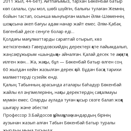
2011 жыл, 44-бет). Айтпағымыз, тархан Бөкенбай батыр
көп салалы, суы мол, шөбі шүйгін, балығы тулаған Жемнің
бойын тастап, осынша мыңғырған малын Әлім-Шөменнің
шоқысына әкеп бағуы адам нанар жайт емес. Әлім-Қабақ
Бөгенбай десе сенуге болар еді…
Қолдағы мағұлматтарды сараптай отырып, көз
жеткізгеніміз Гавердовскийдің деректері қате пайымдалып,
жаңсақ тұжырым «шындыққа» айналған. Қалай десек те ақиқатқа
иілген жөн… Жә, жақсы, бұл — Бөкенбай батыр өлген соң
60 жылдан кейін жазылған дерек қой. Бұдан басқа тарихи
мәліметтерді сүзейік енді.
Қалың Табынның арасында аталары баһадүр Бөкенбай
жайлы ел әңгімелерінің, нақты деректердің сақталмауы
мүмкін емес. Оларды аулада туған қысыр сөзге балап жоққа
шығару және әбестік!
Профессор З.Байдосов құймақұлақ жандардың бірінің
аузынан жазып алған Табын Бөкенбай батыр туралы
жырдың мына тұсында: