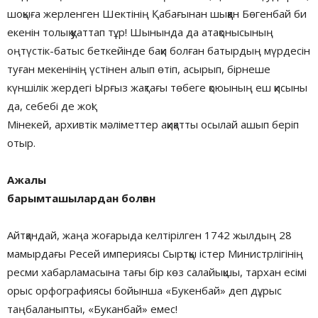
шоқыға жерленген Шектінің Қабағынан шыққан Бөгенбай би
екенін толық қуаттап тұр! Шынында да атақонысының
оңтүстік-батыс беткейінде бақи болған батырдың мүрдесін
туған мекенінің үстінен алып өтіп, асырып, бірнеше
күншілік жердегі Ырғыз жақтағы төбеге қоюының еш қисыны
да, себебі де жоқ!
Мінекей, архивтік мәліметтер ақиқатты осылай ашып беріп
отыр.
Ажалы
барымташылардан болған
Айтқандай, жаңа жоғарыда келтірілген 1742 жылдың 28
мамырдағы Ресей империясы Сыртқы істер Министрлігінің
ресми хабарламасына тағы бір көз салайықшы, тархан есімі
орыс орфографиясы бойынша «Букенбай» деп дұрыс
таңбаланыпты, «Буканбай» емес!