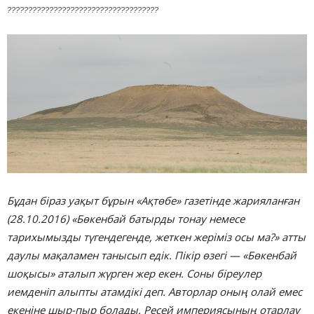
????????????????????????????????????
Бұдан біраз уақыт бұрын «Ақтөбе» газетінде жарияланған
(28.10.2016) «Бөкенбай батырды тонау немесе
тарихымызды түгендегенде, жеткен жеріміз осы ма?» атты
даулы мақаламен танысып едік. Пікір өзегі — «Бөкенбай
шоқысы» аталып жүрген жер екен. Соны біреулер
иемденіп алыпты атамдікі деп. Авторлар оның олай емес
екеніне шыр-пыр болады. Ресей империясының отарлау