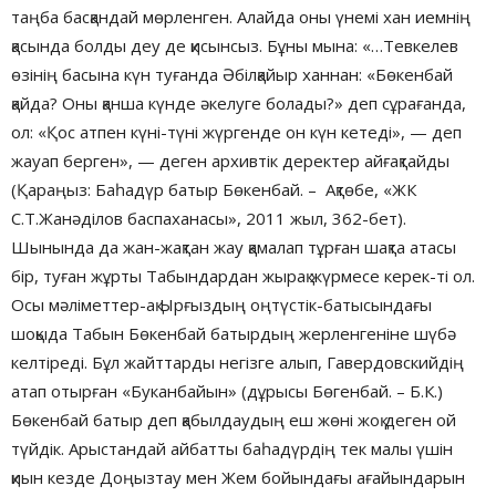
таңба басқандай мөрленген. Алайда оны үнемі хан иемнің
қасында болды деу де қисынсыз. Бұны мына: «…Тевкелев
өзінің басына күн туғанда Әбілқайыр ханнан: «Бөкенбай
қайда? Оны қанша күнде әкелуге болады?» деп сұрағанда,
ол: «Қос атпен күні-түні жүргенде он күн кетеді», — деп
жауап берген», — деген архивтік деректер айғақтайды
(Қараңыз: Баһадүр батыр Бөкенбай. – Ақтөбе, «ЖК
С.Т.Жанәділов баспаханасы», 2011 жыл, 362-бет).
Шынында да жан-жақтан жау қамалап тұрған шақта атасы
бір, туған жұрты Табындардан жырақ жүрмесе керек-ті ол.
Осы мәліметтер-ақ Ырғыздың оңтүстік-батысындағы
шоқыда Табын Бөкенбай батырдың жерленгеніне шүбә
келтіреді. Бұл жайттарды негізге алып, Гавердовскийдің
атап отырған «Буканбайын» (дұрысы Бөгенбай. – Б.К.)
Бөкенбай батыр деп қабылдаудың еш жөні жоқ деген ой
түйдік. Арыстандай айбатты баһадүрдің тек малы үшін
қиын кезде Доңызтау мен Жем бойындағы ағайындарын