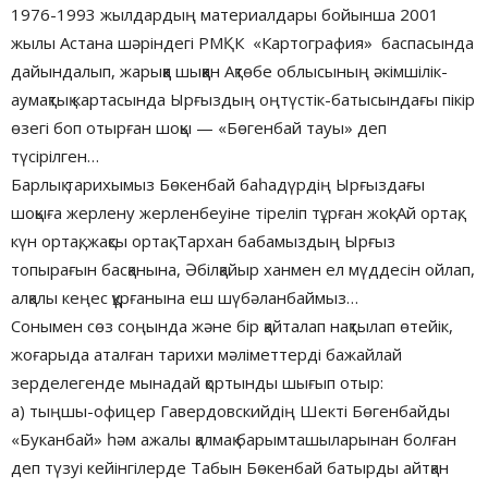
1976-1993 жылдардың материалдары бойынша 2001
жылы Астана шәріндегі РМҚК «Картография» баспасында
дайындалып, жарыққа шыққан Ақтөбе облысының әкімшілік-
аумақтық картасында Ырғыздың оңтүстік-батысындағы пікір
өзегі боп отырған шоқы — «Бөгенбай тауы» деп
түсірілген…
Барлық тарихымыз Бөкенбай баһадүрдің Ырғыздағы
шоқыға жерлену жерленбеуіне тіреліп тұрған жоқ! Ай ортақ,
күн ортақ, жақсы ортақ. Тархан бабамыздың Ырғыз
топырағын басқанына, Әбілқайыр ханмен ел мүддесін ойлап,
алқалы кеңес құрғанына еш шүбәланбаймыз…
Сонымен сөз соңында және бір қайталап нақтылап өтейік,
жоғарыда аталған тарихи мәліметтерді бажайлай
зерделегенде мынадай қортынды шығып отыр:
а) тыңшы-офицер Гавердовскийдің Шекті Бөгенбайды
«Буканбай» һәм ажалы қалмақ барымташыларынан болған
деп түзуі кейінгілерде Табын Бөкенбай батырды айтқан