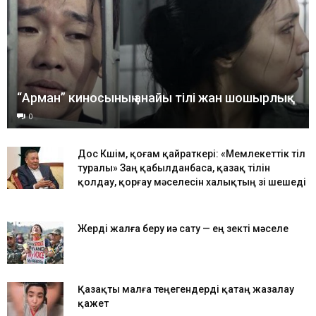
“Арман” киносының анайы тілі жан шошырлық
0
Дос Көшім, қоғам қайраткері: «Мемлекеттік тіл
туралы» Заң қабылданбаса, қазақ тілін
қолдау, қорғау мәселесін халықтың өзі шешеді
Жерді жалға беру иә сату — ең өзекті мәселе
Қазақты малға теңегендерді қатаң жазалау
қажет