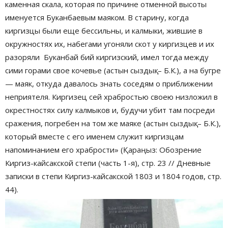
каменная скала, которая по причине отменной высоты
именуется Буканбаевым маяком. В старину, когда
киргизцы были еще бессильны, и калмыки, жившие в
окружностях их, набегами угоняли скот у киргизцев и их
разоряли Буканбай бий киргизский, имел тогда между
сими горами свое кочевье (астын сыздық. – Б.К.), а на бугре
— маяк, откуда давалось знать соседям о приближении
неприятеля. Киргизец сей храбростью своею низложил в
окрестностях силу калмыков и, будучи убит там посреди
сражения, погребен на том же маяке (астын сыздық. – Б.К.),
который вместе с его именем служит киргизцам
напоминанием его храбрости» (Қараңыз: Обозрение
Киргиз-кайсакской степи (часть 1-я), стр. 23 // Дневные
записки в степи Киргиз-кайсакской 1803 и 1804 годов, стр.
44).