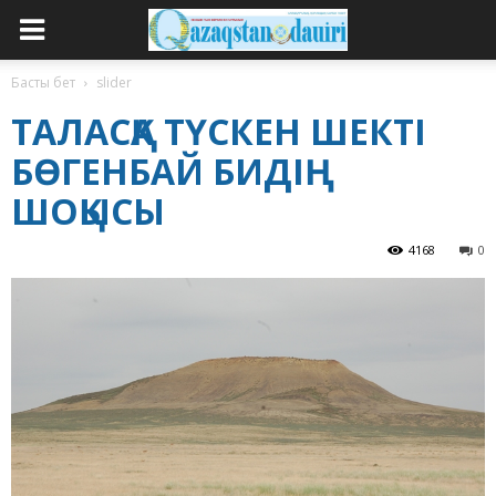
Басты бет
slider
ТАЛАСҚА ТҮСКЕН ШЕКТІ
БӨГЕНБАЙ БИДІҢ
ШОҚЫСЫ
4168
0