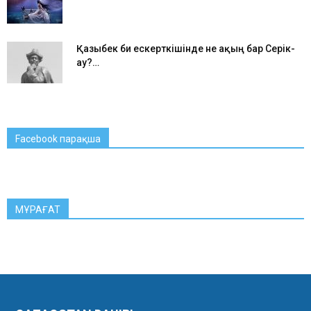
Қазыбек би ескерткішінде не ақың бар Серік-
ау?…
Facebook парақша
МҰРАҒАТ