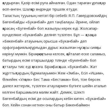
қалдырған. Қазір есімі руға айналған. Одан тараған ұрпақтар
өсіп-өнген. Шалқар өңірінде тіршілік етуде.
Таластың тууының негізгі бір себебі: Я.П. Гавердовскийдің
Бөгенбайды «Буканбай» деп таңбалауы. Әрине, ойлап
қарасаң «Бугенбай» боп жазылуы керек еді. Жолсапар-
күнделікке «Буканбай» делініп түзілген. Бұл — қазақша
«Бөкенбай» атауының орысша «Буканбай» деп
орфографиялық тұрғыдан дұрыс жазылған нұсқасы сияқты
көрінуі мүмкін. Бірақ ақиқатына келсек, қайталап еске саламыз,
батырдың есімі отаршылдар тілінде «Букенбай» боп
қатталуы тиіс еді қағазға. Бірақ басқаша. «Буканбай». Жат
жұрттықтардың бұрмалауымен Жем «Эмба», Есіл «Ишим»,
Өлкейек «Улқояк» Бес Тама «Бестамак» боп, тізе берсек
дәлел жетерлік, түзілген атаулармен бүгінге шейін аталып
келгені баршамызға мәлім жайт. Демек, Шекті
Бөгенбайдың есімі де осылардың кебін киген. «Буканбай»
боп. Кейін сонан кеткен оны батыр Бөкенбаймен