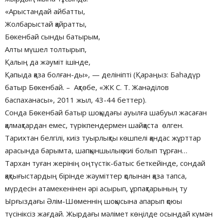
«Арыстандай айбатты,
Жолбарыстай қайратты,
Бөкенбай сынды батырым,
Алты мүшел толтырып,
Қалың да жәуміт ішінде,
Қапыда қаза болған-ды», — делініпті (Қараңыз: Баһадүр
батыр Бөкенбай. – Ақтөбе, «ЖК С. Т. Жанәділов
баспаханасы», 2011 жыл, 43-44 беттер).
Сонда Бөкенбай батыр шоқыдағы ауылға шабуыл жасаған
қалмақтардан емес, түрікпендермен шайқаста өлген.
Тарихтан белгілі, киіз туырлықты көшпелі қандас жұрттар
арасында барымта, шапқыншылық жиі болып тұрған…
Тархан туған жерінің оңтүстік-батыс беткейінде, сондай
қақтығыстардың бірінде жәуміттер қолынан қаза тапса,
мүрдесін атамекенінен әрі асырып, ұрпақтарының ту
Ырғыздағы Әлім-Шөменнің шоқысына апарып қоюы
түсініксіз жағдай. Жырдағы мәлімет көңілде осындай күмән