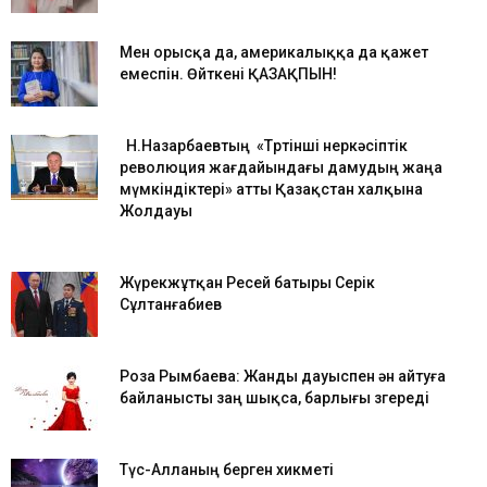
Мен орысқа да, америкалыққа да қажет
емеспін. Өйткені ҚАЗАҚПЫН!
Н.Назарбаевтың «Төртінші өнеркәсіптік
революция жағдайындағы дамудың жаңа
мүмкіндіктері» атты Қазақстан халқына
Жолдауы
Жүрекжұтқан Ресей батыры Серік
Сұлтанғабиев
Роза Рымбаева: Жанды дауыспен ән айтуға
байланысты заң шықса, барлығы өзгереді
Түс-Алланың берген хикметі