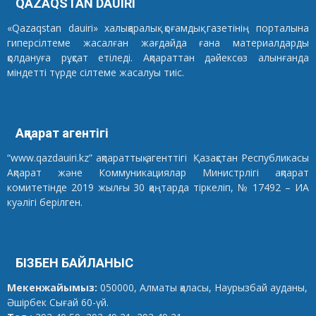
QAZAQSTAN DAUIRI
«Qazaqstan dauiri» халықаралық қоғамдық газетінің порталына
гиперсілтеме жасалған жағдайда ғана материалдарды
қолдануға рұқсат етіледі. Ақпараттан дәйексөз алынғанда
міндетті түрде сілтеме жасалуы тиіс.
Ақпарат агентігі
“www.qazdauiri.kz” ақпараттық агенттігі Қазақстан Республикасы
Ақпарат және Коммуникациялар Министрлігі ақпарат
комитетінде 2019 жылғы 30 қаңтарда тіркеліп, № 17492 – ИА
куәлігі берілген.
БІЗБЕН БАЙЛАНЫС
Мекенжайымыз:
050000, Алматы қаласы, Наурызбай ауданы,
Әшірбек Сығай 60-үй.