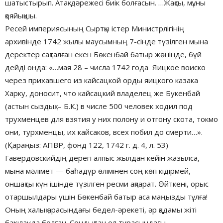
шатыстырып. Атақ-дәрежесі биік болғасын. …Жақсы, мұны
қояйықшы.
Ресей империясының Сыртқы істер Министрлігінің
архивінде 1742 жылы маусымның 7-сінде түзілген мына
деректер сақталған екен Бөкенбай батыр жөнінде, бүй
дейді онда: «…мая 28 – числа 1742 года Яицкое воиско
через прихавшего из кайсацкой орды яицкого казака
Харку, доносит, что кайсацкий владелец же Букенбай
(астын сыздық. – Б.К.) в числе 500 человек ходил под
трухменцев для взятия у них полону и отгону скота, токмо
они, турхменцы, их кайсаков, всех побил до смерти…».
(Қараңыз: АПВР, фонд 122, 1742 г. д. 4, л. 53)
Гавердовскийдің дерегі алпыс жылдан кейін жазылса,
мына мәлімет — баһадүр өлімінен соң көп кідірмей,
оншақты күн ішінде түзілген ресми ақпарат. Өйткені, орыс
отаршылдары үшін Бөкенбай батыр аса маңызды тұлға!
Оның халық арасындағы бедел-әрекеті, әр қадамы жіті
бақылауда болған. Сондықтан ол турасындағы