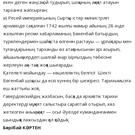
екен деген жаңсақ ой тудырып, шоқының ақиқат атауын
тарханға жапсырған;
ә) Ресей империясының Сыртқы істер министрлігі
архивінде сақталған 1742 жылғы мамыр айының 28-інде
жазылған ресми хабарламаның Бөкенбай батырдың
түрікпендермен шайқаста өлгенін растауы — ұрпақтары мен
туғандарының тарханды өз атақонысынан әрі асырып,
айшылық жердегі шалғай өңір Ырғыздың төбесіне
жерлеуін ақи-тақи жоққа шығарады.
Қателікті мойындау — көшеліліктің белгісі! Шекті
Бөгенбай шоқысы да ескі күннің бір шежіресі. Тарихымызға
еш жаттығы жоқ!
Гавердовскийдің жазбасын, басқа да архивтік тарихи
деректерді мұқият салыстыра сараптай отырып, көз
жеткізген анық ақиқат — осы! Әуелде күмәнданғанмен
шындыққа лажсыздан қол қойдық!
Бөрібай КӘРТЕН