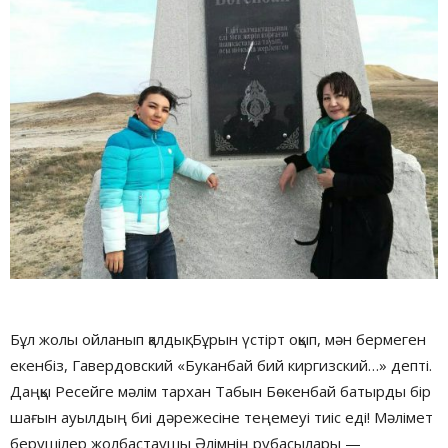
Бұл жолы ойланып қалдық. Бұрын үстірт оқып, мән бермеген
екенбіз, Гавердовский «Буканбай бий киргизский…» депті.
Даңқы Ресейге мәлім тархан Табын Бөкенбай батырды бір
шағын ауылдың биі дәрежесіне теңемеуі тиіс еді! Мәлімет
берушілер жолбастаушы Әлімнің рубасылары —