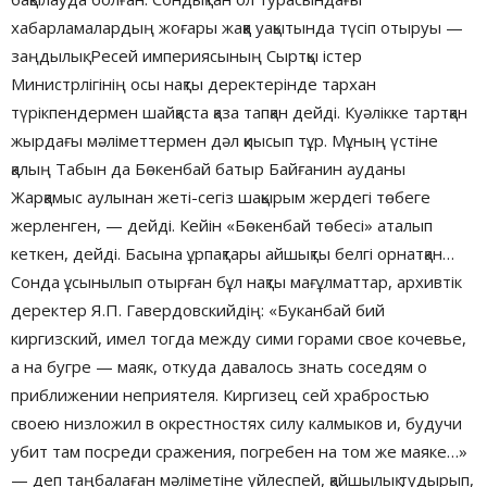
хабарламалардың жоғары жаққа уақытында түсіп отыруы —
заңдылық. Ресей империясының Сыртқы істер
Министрлігінің осы нақты деректерінде тархан
түрікпендермен шайқаста қаза тапқан дейді. Куәлікке тартқан
жырдағы мәліметтермен дәл қиысып тұр. Мұның үстіне
қалың Табын да Бөкенбай батыр Байғанин ауданы
Жарқамыс аулынан жеті-сегіз шақырым жердегі төбеге
жерленген, — дейді. Кейін «Бөкенбай төбесі» аталып
кеткен, дейді. Басына ұрпақтары айшықты белгі орнатқан…
Сонда ұсынылып отырған бұл нақты мағұлматтар, архивтік
деректер Я.П. Гавердовскийдің: «Буканбай бий
киргизский, имел тогда между сими горами свое кочевье,
а на бугре — маяк, откуда давалось знать соседям о
приближении неприятеля. Киргизец сей храбростью
своею низложил в окрестностях силу калмыков и, будучи
убит там посреди сражения, погребен на том же маяке…»
— деп таңбалаған мәліметіне үйлеспей, қайшылық тудырып,