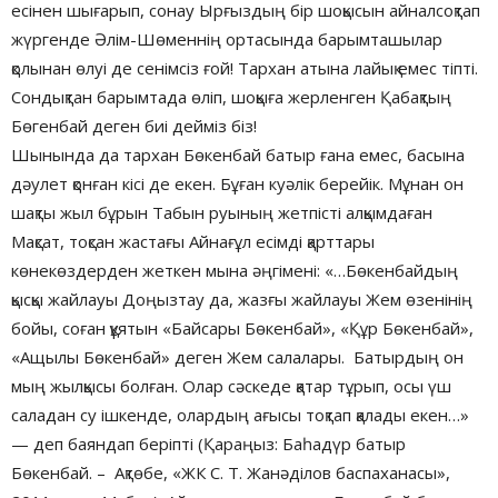
есінен шығарып, сонау Ырғыздың бір шоқысын айналсоқтап
жүргенде Әлім-Шөменнің ортасында барымташылар
қолынан өлуі де сенімсіз ғой! Тархан атына лайық емес тіпті.
Сондықтан барымтада өліп, шоқыға жерленген Қабақтың
Бөгенбай деген биі дейміз біз!
Шынында да тархан Бөкенбай батыр ғана емес, басына
дәулет қонған кісі де екен. Бұған куәлік берейік. Мұнан он
шақты жыл бұрын Табын руының жетпісті алқымдаған
Мақсат, тоқсан жастағы Айнағұл есімді қарттары
көнекөздерден жеткен мына әңгімені: «…Бөкенбайдың
қысқы жайлауы Доңызтау да, жазғы жайлауы Жем өзенінің
бойы, соған құятын «Байсары Бөкенбай», «Құр Бөкенбай»,
«Ащылы Бөкенбай» деген Жем салалары. Батырдың он
мың жылқысы болған. Олар сәскеде қатар тұрып, осы үш
саладан су ішкенде, олардың ағысы тоқтап қалады екен…»
— деп баяндап беріпті (Қараңыз: Баһадүр батыр
Бөкенбай. – Ақтөбе, «ЖК С. Т. Жанәділов баспаханасы»,