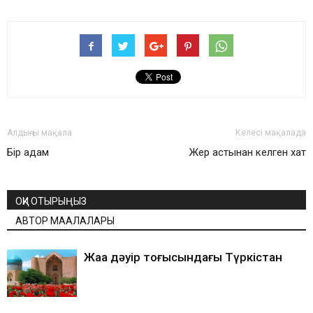
Алдыңғы мақала
Келесі мақалада
Бір адам
Жер астынан келген хат
ОҚИ ОТЫРЫҢЫЗ
АВТОР МАҚАЛАЛАРЫ
Жаңа дәуір тоғысындағы Түркістан