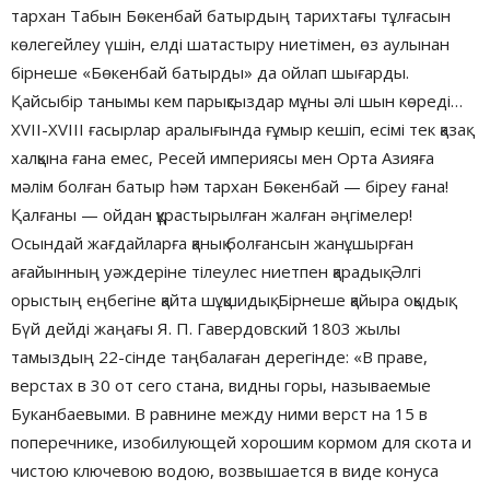
тархан Табын Бөкенбай батырдың тарихтағы тұлғасын
көлегейлеу үшін, елді шатастыру ниетімен, өз аулынан
бірнеше «Бөкенбай батырды» да ойлап шығарды.
Қайсыбір танымы кем парықсыздар мұны әлі шын көреді…
XVII-XVIII ғасырлар аралығында ғұмыр кешіп, есімі тек қазақ
халқына ғана емес, Ресей империясы мен Орта Азияға
мәлім болған батыр һәм тархан Бөкенбай — біреу ғана!
Қалғаны — ойдан құрастырылған жалған әңгімелер!
Осындай жағдайларға қанық болғансын жанұшырған
ағайынның уәждеріне тілеулес ниетпен қарадық. Әлгі
орыстың еңбегіне қайта шұқшидық. Бірнеше қайыра оқыдық.
Бүй дейді жаңағы Я. П. Гавердовский 1803 жылы
тамыздың 22-сінде таңбалаған дерегінде: «В праве,
верстах в 30 от сего стана, видны горы, называемые
Буканбаевыми. В равнине между ними верст на 15 в
поперечнике, изобилующей хорошим кормом для скота и
чистою ключевою водою, возвышается в виде конуса