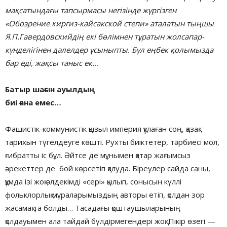
мақсатындағы тапсырмасы негізінде жүргізген
«Обозрение киргиз-кайсакской степи» аталатын тыңшы
Я.П.Гавердовскийдің екі бөлімнен тұратын жолсапар-
күнделігінен дәлелдер ұсыныпты. Бұл еңбек қолымызда
бар еді, жақсы таныс ек…
Батыр шағын ауылдың
биі ғана емес…
Фашистік-коммунистік қызыл империя құлаған соң, қазақ
тарихын түгелдеуге көшті. Рухты биіктетер, тәрбиесі мол,
ғибратты іс бұл. Әйтсе де мұнымен қатар жағымсыз
әрекеттер де бой көрсетіп қалуда. Біреулер сайда саны,
құмда ізі жоқ әлдекімді «сері» қылып, сонысын күллі
фольклорлық мұраларымыздың авторы етіп, қолдан зор
жасамақ та болды… Тасадағы қоштаушыларының
қолдауымен ала тайдай бүлдірмегендері жоқ. Пікір өзегі —