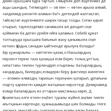
дейін орысшаға бұра тартып, Омырбек деп жүргеніміз де
ащы шындық. Тегіміздегі — ов пен — евтен арыла алмай,
«әлдекімді ренжітіп аламын ба?» дегендей жалтақтап,
тайсақтап жүргенімізге ширек ғасыр толды. Соған қарап
отырып, тәуелсіздігіміз санамызға әлі дендеп сіңе
қоймаған ба деген үрейлі ойға қаламыз. Себебі құжат
толтыруда орысшаға бағынып жазу қанымызға сіңіп
кеткен. Құлдық санадан қайткенде арылуға болады?
Бір қуанарлығы — көптеген қазақ отбасылардың
перзенттеріне таза қазақша есім беріп, толық ұлттық
сипаттағы текпен түрлендіріп отырғаны. Батырлардың,
хандардың, билердің есімдерін беру фактілері жиілегені
— егемен еліміздің тарихын тереңнен қопарып, ұрпағына
сіңірту қарекетін қамдап жатқанын көрсетеді. Дінмұхамед
есімді балалардың өз аттарын мақтаныш көріп, Д.
Қонаевтың елге еткен еңбегі туралы жүйелі әңгіме тиегін
ағытқанын көргенде, қуанышымызда шек болмады. Неге
десеңіз, мұндай ұлы тұлғалардың есімін алған балада