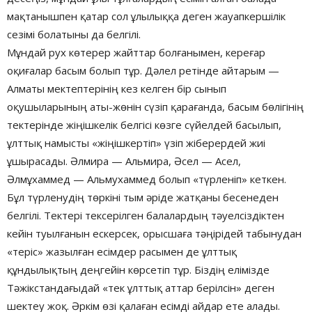
мақтанышпен қатар сол ұлылыққа деген жауапкершілік
сезімі болатыны да белгілі.
Мұндай рух көтерер жайттар болғанымен, кереғар
оқиғалар басым болып тұр. Дәлел ретінде айтарым —
Алматы мектептерінің кез келген бір сынып
оқушыларының аты-жөнін сүзіп қарағанда, басым бөлігінің
тектерінде жіңішкелік белгісі көзге сүйелдей басылып,
ұлттық намысты «жіңішкертіп» үзіп жіберердей жиі
ұшырасады. Әлмира — Альмира, Әсел — Асел,
Әлмұхаммед — Альмухаммед болып «түрленіп» кеткен.
Бұл түрленудің төркіні тым әріде жатқаны бесенеден
белгілі. Тектері тексерілген балалардың тәуелсіздіктен
кейін туылғанын ескерсек, орысшаға тәңірідей табынудан
«теріс» жазылған есімдер расымен де ұлттық
құндылықтың деңгейін көрсетіп тұр. Біздің елімізде
Тәжікстандағыдай «тек ұлттық аттар берілсін» деген
шектеу жоқ. Әркім өзі қалаған есімді айдар ете алады.