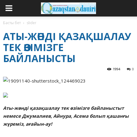
Басты бет
slider
АТЫ-ЖӨНДІ ҚАЗАҚШАЛАУ
ТЕК ӨЗІМІЗГЕ
БАЙЛАНЫСТЫ
1994
0
Аты-жөнді қазақшалау
тек өзімізге
байланыстыт
немесе Джумалиев, Айнура, Асема
болып қашанғы
жүреміз, ағайын-ау!