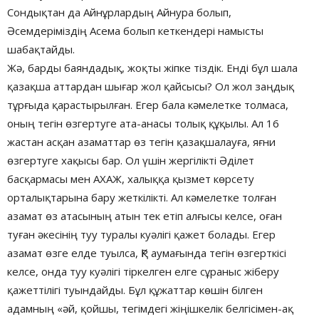
Сондықтан да Айнұрлардың Айнура болып,
Әсемдеріміздің Асема болып кеткендері намысты
шабақтайды.
Жә, барды баяндадық, жоқты жіпке тіздік. Енді бұл шала
қазақша аттардан шығар жол қайсысы? Ол жол заңдық
тұрғыда қарастырылған. Егер бала кәмелетке толмаса,
оның тегін өзгертуге ата-анасы толық құқылы. Ал 16
жастан асқан азаматтар өз тегін қазақшалауға, яғни
өзгертуге хақысы бар. Ол үшін жергілікті Әділет
басқармасы мен АХАЖ, халыққа қызмет көрсету
орталықтарына бару жеткілікті. Ал кәмелетке толған
азамат өз атасының атын тек етіп алғысы келсе, оған
туған әкесінің туу туралы куәлігі қажет болады. Егер
азамат өзге елде туылса, ҚР аумағында тегін өзгерткісі
келсе, онда туу куәлігі тіркелген елге сұраныс жіберу
қажеттілігі туындайды. Бұл құжаттар көшін білген
адамның «әй, қойшы, тегімдегі жіңішкелік белгісімен-ақ