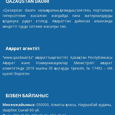
QAZAQSTAN DAUIRI
«Qazaqstan dauiri» халықаралық қоғамдық газетінің порталына
гиперсілтеме жасалған жағдайда ғана материалдарды
қолдануға рұқсат етіледі. Ақпараттан дәйексөз алынғанда
міндетті түрде сілтеме жасалуы тиіс.
Ақпарат агентігі
“www.qazdauiri.kz” ақпараттық агенттігі Қазақстан Республикасы
Ақпарат және Коммуникациялар Министрлігі ақпарат
комитетінде 2019 жылғы 30 қаңтарда тіркеліп, № 17492 – ИА
куәлігі берілген.
БІЗБЕН БАЙЛАНЫС
Мекенжайымыз:
050000, Алматы қаласы, Наурызбай ауданы,
Әшірбек Сығай 60-үй.