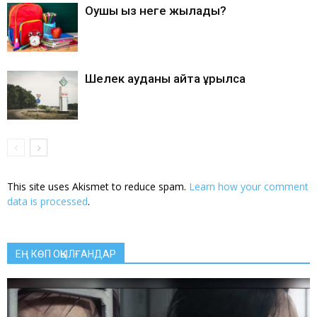
Оқушы қыз неге жылады?
Шелек ауданы қайта құрылса
This site uses Akismet to reduce spam.
Learn how your comment
data is processed
.
ЕҢ КӨП ОҚЫЛҒАНДАР