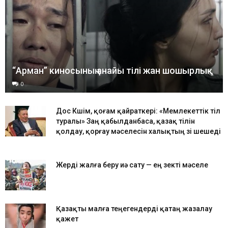
“Арман” киносының анайы тілі жан шошырлық
0
Дос Көшім, қоғам қайраткері: «Мемлекеттік тіл
туралы» Заң қабылданбаса, қазақ тілін
қолдау, қорғау мәселесін халықтың өзі шешеді
Жерді жалға беру иә сату — ең өзекті мәселе
Қазақты малға теңегендерді қатаң жазалау
қажет