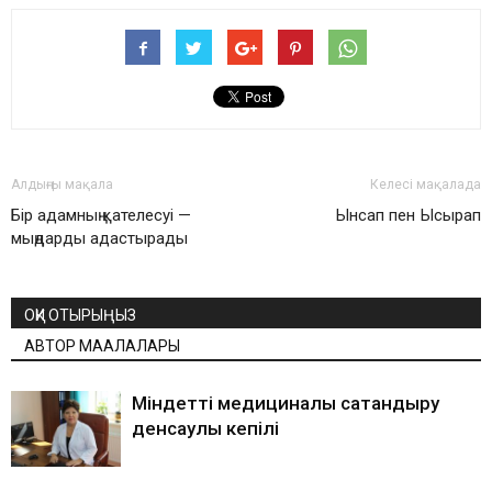
Алдыңғы мақала
Келесі мақалада
Бір адамның қателесуі —
Ынсап пен Ысырап
мыңдарды адастырады
ОҚИ ОТЫРЫҢЫЗ
АВТОР МАҚАЛАЛАРЫ
Міндетті медициналық сақтандыру
денсаулық кепілі