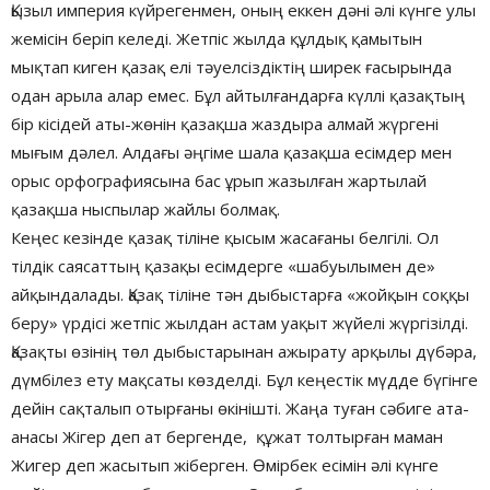
Қызыл империя күйрегенмен, оның еккен дәні әлі күнге улы
жемісін беріп келеді. Жетпіс жылда құлдық қамытын
мықтап киген қазақ елі тәуелсіздіктің ширек ғасырында
одан арыла алар емес. Бұл айтылғандарға күллі қазақтың
бір кісідей аты-жөнін қазақша жаздыра алмай жүргені
мығым дәлел. Алдағы әңгіме шала қазақша есімдер мен
орыс орфографиясына бас ұрып жазылған жартылай
қазақша ныспылар жайлы болмақ.
Кеңес кезінде қазақ тіліне қысым жасағаны белгілі. Ол
тілдік саясаттың қазақы есімдерге «шабуылымен де»
айқындалады. Қазақ тіліне тән дыбыстарға «жойқын соққы
беру» үрдісі жетпіс жылдан астам уақыт жүйелі жүргізілді.
Қазақты өзінің төл дыбыстарынан ажырату арқылы дүбәра,
дүмбілез ету мақсаты көзделді. Бұл кеңестік мүдде бүгінге
дейін сақталып отырғаны өкінішті. Жаңа туған сәбиге ата-
анасы Жігер деп ат бергенде, құжат толтырған маман
Жигер деп жасытып жіберген. Өмірбек есімін әлі күнге