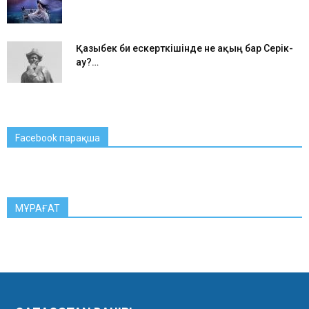
Қазыбек би ескерткішінде не ақың бар Серік-
ау?…
Facebook парақша
МҰРАҒАТ