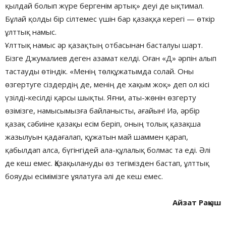
қылдай болып жүре бергенім артық» деуі де ықтимал.
Бұлай қолды бір сілтемес үшін бар қазаққа керегі — өткір
ұлттық намыс.
Ұлттық намыс әр қазақтың отбасынан басталуы шарт.
Бізге Джумалиев деген азамат келді. Оған «Д» әрпін алып
тастауды өтіндік. «Менің төлқұжатымда солай. Оны
өзгертуге сіздердің де, менің де хақым жоқ» деп ол кісі
үзілді-кесілді қарсы шықты. Яғни, аты-жөнін өзгерту
өзімізге, намысымызға байланысты, ағайын! Иә, әрбір
қазақ сәбиіне қазақы есім беріп, оның толық қазақша
жазылуын қадағалап, құжатын май шаммен қарап,
қабылдап алса, бүгінгідей ала-құлалық болмас та еді. Әлі
де кеш емес. Қазақылануды өз тегімізден бастап, ұлттық
бояуды есімімізге ұялатуға әлі де кеш емес.
Айзат Рақыш