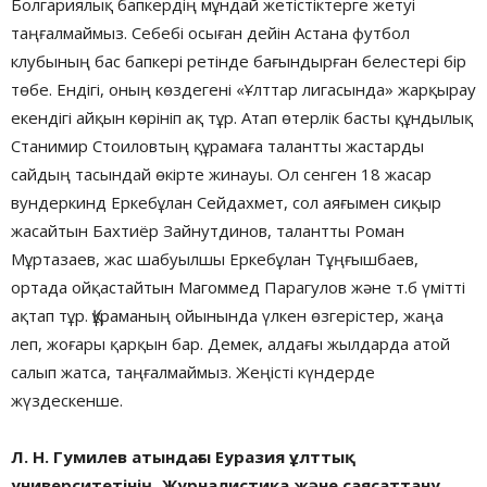
Болгариялық бапкердің мұндай жетістіктерге жетуі
таңғалмаймыз. Себебі осыған дейін Астана футбол
клубының бас бапкері ретінде бағындырған белестері бір
төбе. Ендігі, оның көздегені «Ұлттар лигасында» жарқырау
екендігі айқын көрініп ақ тұр. Атап өтерлік басты құндылық
Станимир Стоиловтың құрамаға талантты жастарды
сайдың тасындай өкірте жинауы. Ол сенген 18 жасар
вундеркинд Еркебұлан Сейдахмет, сол аяғымен сиқыр
жасайтын Бахтиёр Зайнутдинов, талантты Роман
Мұртазаев, жас шабуылшы Еркебұлан Тұңғышбаев,
ортада ойқастайтын Магоммед Парагулов және т.б үмітті
ақтап тұр. Құраманың ойынында үлкен өзгерістер, жаңа
леп, жоғары қарқын бар. Демек, алдағы жылдарда атой
салып жатса, таңғалмаймыз. Жеңісті күндерде
жүздескенше.
Л. Н. Гумилев атындағы Еуразия ұлттық
университетінің, Журналистика және саясаттану