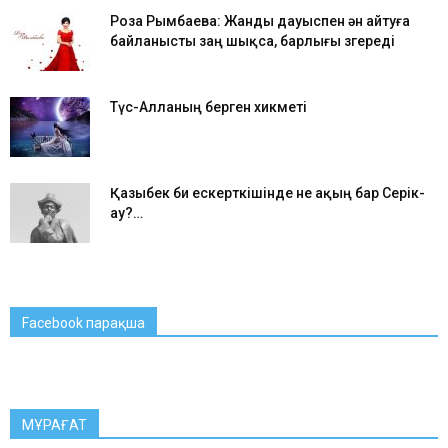
Роза Рымбаева: Жанды дауыспен ән айтуға
байланысты заң шықса, барлығы өзгереді
Түс-Алланың берген хикметі
Қазыбек би ескерткішінде не ақың бар Серік-
ау?…
Facebook парақша
МҰРАҒАТ