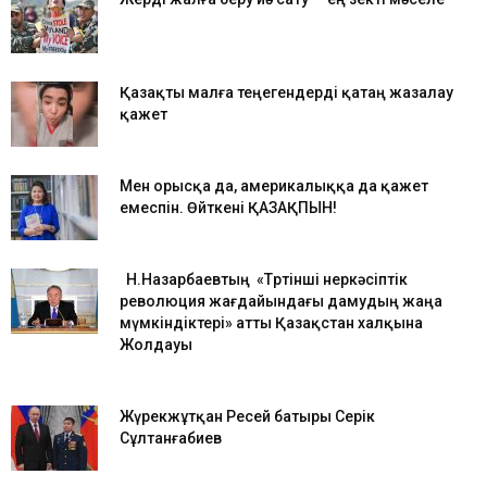
Қазақты малға теңегендерді қатаң жазалау
қажет
Мен орысқа да, америкалыққа да қажет
емеспін. Өйткені ҚАЗАҚПЫН!
Н.Назарбаевтың «Төртінші өнеркәсіптік
революция жағдайындағы дамудың жаңа
мүмкіндіктері» атты Қазақстан халқына
Жолдауы
Жүрекжұтқан Ресей батыры Серік
Сұлтанғабиев