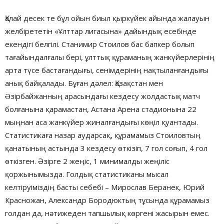
Қалай десек те бұл ойын биыл қыркүйек айында жалауын
желбірететін «Ұлттар лигасына» дайындық есебінде
екендігі белгілі. Станимир Стоилов бас бапкер болып
тағайындалғалы бері, ұлттық құраманың жанкүйерлерінің
арта түсе бастағандығы, сенімдерінің нақтыланғандығы
анық байқалады. Бұған дəлел: Қазақстан мен
Əзірбайжанның арасындағы кездесу жолдастық матч
болғанына қарамастан, Астана Арена стадионына 22
мыңнан аса жанкүйер жиналғандығы көңіл қуантады.
Статистикаға назар аударсақ, құрамамыз Стоиловтың
қанатының астында 3 кездесу өткізіп, 7 гол соғып, 4 гол
өткізген. Әзірге 2 жеңіс, 1 минималды жеңіліс
қоржынымызда. Голдық статистиканы мысал
келтіруіміздің басты себебі – Мирослав Беранек, Юрий
Красножан, Александр Бородюктың тұсында құрамамыз
голдан да, нəтижеден тапшылық көргені жасырын емес.