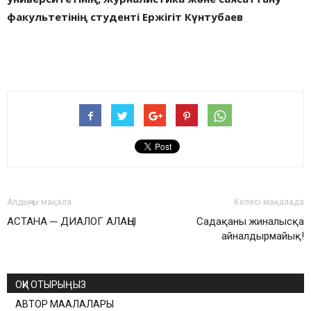
факультетінің студенті Ержігіт Күнтубаев
Алдыңғы мақала
Келесі мақалада
АСТАНА ─ ДИАЛОГ АЛАҢЫ
Садақаны жиналысқа
айналдырмайық!
ОҚИ ОТЫРЫҢЫЗ
АВТОР МАҚАЛАЛАРЫ