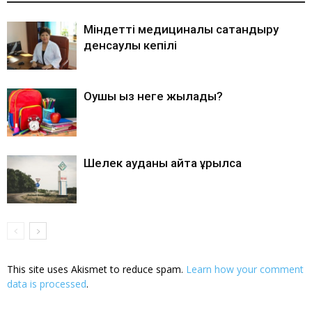
Міндетті медициналық сақтандыру
денсаулық кепілі
Оқушы қыз неге жылады?
Шелек ауданы қайта құрылса
This site uses Akismet to reduce spam.
Learn how your comment
data is processed
.