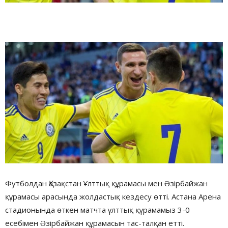
Футболдан Қазақстан Ұлттық құрамасы мен Əзірбайжан
құрамасы арасында жолдастық кездесу өтті. Астана Арена
стадионында өткен матчта ұлттық құрамамыз 3-0
есебімен Əзірбайжан құрамасын тас-талқан етті.