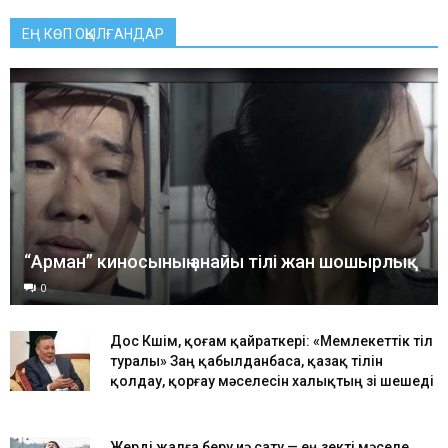
ЕҢ КӨП ОҚЫЛҒАНДАР
“Арман” киносының анайы тілі жан шошырлық
0
Дос Көшім, қоғам қайраткері: «Мемлекеттік тіл
туралы» Заң қабылданбаса, қазақ тілін
қолдау, қорғау мәселесін халықтың өзі шешеді
Жерді жалға беру иә сату — ең өзекті мәселе