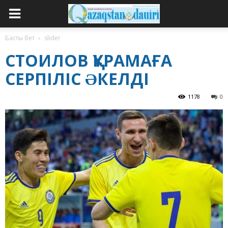
Басты бет
slider
СТОИЛОВ ҚҰРАМАҒА
СЕРПІЛІС ƏКЕЛДІ
1178
0