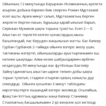
Ойынның 12 минутында Бауыржан Исламханның əуелете
асырған добына бəрінен биік секірген Роман Мұртазаев
есеп ашты. Араға минут салып, Мұртазаевтың берген
жерлете берген пасын, бұрышқа қарай ығысып барып,
Серікжан Мужиков қақпа торына тулатты. Есеп 2 ─ 0.
Алыстан ат терлетіп келген қонақтардың мысы
басылғандай, пас беруден жаңылысып жатты. Бас бапкер
Гурбан Гурбанов 2-таймда ойынға өзгеріс əкелу үшін,
тактиканы өзгертіп, ойыншыларды ауыстырғанымен еш
нəтиже шықпады. Алма-кезек шабуылдармен өрбіген
кездесудің 90 минутында жас футболшы Бахтиёр
Зайнутдиновтың алыстан шіріне тепкен добы қақпа
торын тулатып, стадион отырған қалың халықты дүр
сілкіндірді. Ойынға қосылған 3 минут таблодағы
көрсеткіштерге ешқандай өзгеріс əкелмеді. Осылайша,
Қазақстан Ұлттық құрамасы жаңа бапкер Станимир
Стоиловтың басшылығымен 2 ірі жеңісіне қол жеткізді.