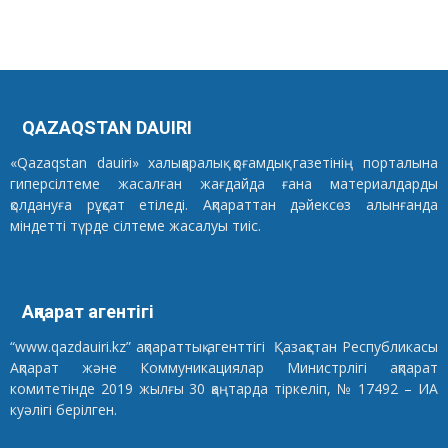
QAZAQSTAN DAUIRI
«Qazaqstan dauiri» халықаралық қоғамдық газетінің порталына
гиперсілтеме жасалған жағдайда ғана материалдарды
қолдануға рұқсат етіледі. Ақпараттан дәйексөз алынғанда
міндетті түрде сілтеме жасалуы тиіс.
Ақпарат агентігі
“www.qazdauiri.kz” ақпараттық агенттігі Қазақстан Республикасы
Ақпарат және Коммуникациялар Министрлігі ақпарат
комитетінде 2019 жылғы 30 қаңтарда тіркеліп, № 17492 – ИА
куәлігі берілген.