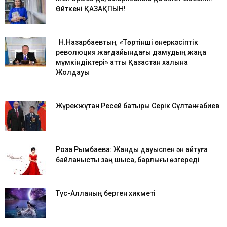
Өйткені ҚАЗАҚПЫН!
Н.Назарбаевтың «Төртінші өнеркәсіптік
революция жағдайындағы дамудың жаңа
мүмкіндіктері» атты Қазақстан халқына
Жолдауы
Жүрекжұтқан Ресей батыры Серік Сұлтанғабиев
Роза Рымбаева: Жанды дауыспен ән айтуға
байланысты заң шықса, барлығы өзгереді
Түс-Алланың берген хикметі