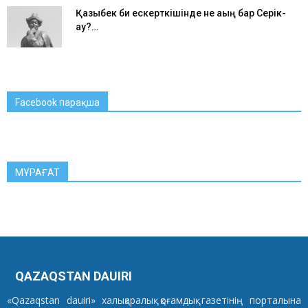
Қазыбек би ескерткішінде не ақың бар Серік-
ау?…
Facebook парақша
МҰРАҒАТ
QAZAQSTAN DAUIRI
«Qazaqstan dauiri» халықаралық қоғамдық газетінің порталына