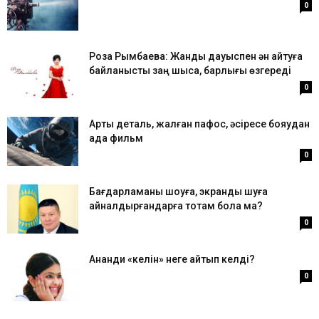
0
Роза Рымбаева: Жанды дауыспен ән айтуға
байланысты заң шықса, барлығы өзгереді
0
Артық деталь, жалған пафос, әсіресе бояудан
ада фильм
0
Бағдарламаны шоуға, экранды шуға
айналдырғандарға тоқтам бола ма?
0
Ананди «келін» неге қайтып келді?
0