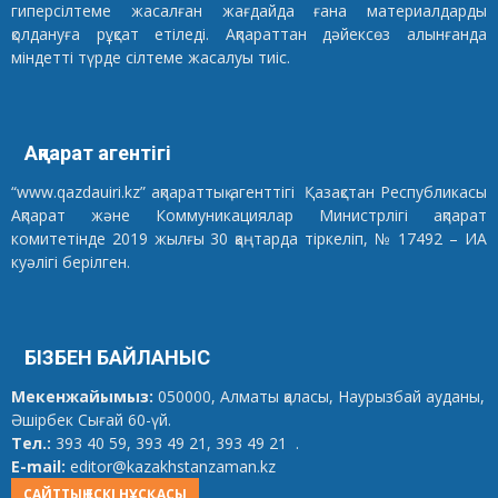
гиперсілтеме жасалған жағдайда ғана материалдарды
қолдануға рұқсат етіледі. Ақпараттан дәйексөз алынғанда
міндетті түрде сілтеме жасалуы тиіс.
Ақпарат агентігі
“www.qazdauiri.kz” ақпараттық агенттігі Қазақстан Республикасы
Ақпарат және Коммуникациялар Министрлігі ақпарат
комитетінде 2019 жылғы 30 қаңтарда тіркеліп, № 17492 – ИА
куәлігі берілген.
БІЗБЕН БАЙЛАНЫС
Мекенжайымыз:
050000, Алматы қаласы, Наурызбай ауданы,
Әшірбек Сығай 60-үй.
Тел.:
393 40 59, 393 49 21, 393 49 21 .
E-mail:
editor@kazakhstanzaman.kz
САЙТТЫҢ ЕСКІ НҰСҚАСЫ