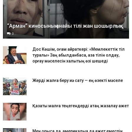
“Арман” киносының анайы тілі жан шошырлық
0
Дос Көшім, қоғам қайраткері: «Мемлекеттік тіл
туралы» Заң қабылданбаса, қазақ тілін қолдау,
қорғау мәселесін халықтың өзі шешеді
Жерді жалға беру иә сату — ең өзекті мәселе
Қазақты малға теңегендерді қатаң жазалау қажет
Мен орысқа да, америкалыққа да қажет емеспін.