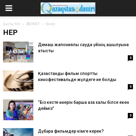
Басты бет
ӘЛЕУМЕТ
Өнер
ӨНЕР
Димаш жапониялық сауда үйінің ашылуына
қатысты
0
Қазақстандық фильм спорттық
кинофестивальде жүлдеге ие болды
0
“Біз кесте өнерін барша қазақ халқы білсе екен
дейміз”
0
Дүбәра фильмдер кімге керек?