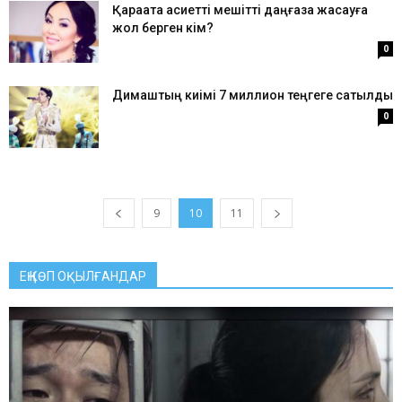
Қарақатқа қасиетті мешітті даңғаза жасауға
жол берген кім?
0
Димаштың киімі 7 миллион теңгеге сатылды
0
9
10
11
ЕҢ КӨП ОҚЫЛҒАНДАР