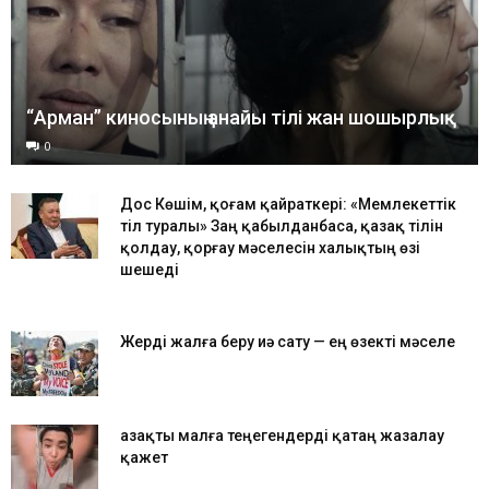
“Арман” киносының анайы тілі жан шошырлық
0
Дос Көшім, қоғам қайраткері: «Мемлекеттік
тіл туралы» Заң қабылданбаса, қазақ тілін
қолдау, қорғау мәселесін халықтың өзі
шешеді
Жерді жалға беру иә сату — ең өзекті мәселе
Қазақты малға теңегендерді қатаң жазалау
қажет