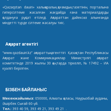
«Qazaqstan dauiri» халықаралық қоғамдық газетінің порталына
гиперсілтеме жасалған жағдайда ғана материалдарды
қолдануға рұқсат етіледі. Ақпараттан дәйексөз алынғанда
міндетті түрде сілтеме жасалуы тиіс.
Ақпарат агентігі
“www.qazdauiri.kz” ақпараттық агенттігі Қазақстан Республикасы
Ақпарат және Коммуникациялар Министрлігі ақпарат
комитетінде 2019 жылғы 30 қаңтарда тіркеліп, № 17492 – ИА
куәлігі берілген.
БІЗБЕН БАЙЛАНЫС
Мекенжайымыз:
050000, Алматы қаласы, Наурызбай ауданы,
Әшірбек Сығай 60-үй.
Тел.:
393 40 59, 393 49 21, 393 49 21 .