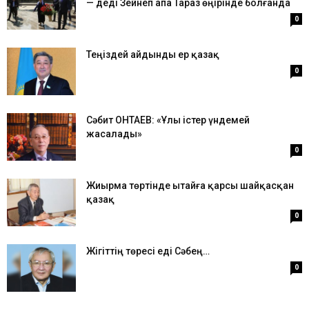
— деді Зейнеп апа Тараз өңірінде болғанда
0
Теңіздей айдынды ер қазақ
0
Сәбит ҚОНТАЕВ: «Ұлы істер үндемей
жасалады»
0
Жиырма төртінде Қытайға қарсы шайқасқан
қазақ
0
Жігіттің төресі еді Сәбең…
0