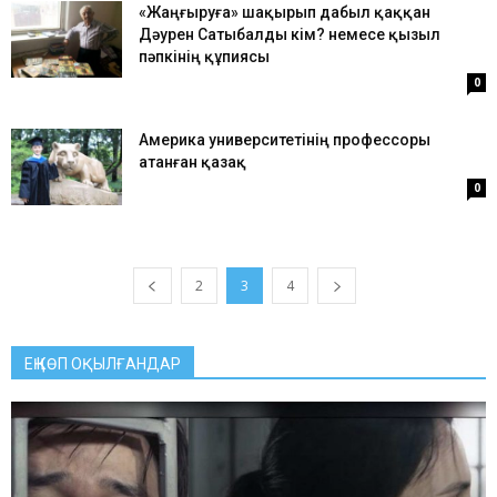
«Жаңғыруға» шақырып дабыл қаққан
Дәурен Сатыбалды кім? немесе қызыл
пәпкінің құпиясы
0
Америка университетінің профессоры
атанған қазақ
0
2
3
4
ЕҢ КӨП ОҚЫЛҒАНДАР