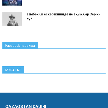
Қазыбек би ескерткішінде не ақың бар Серік-
ау?…
Facebook парақша
МҰРАҒАТ
QAZAQSTAN DAUIRI