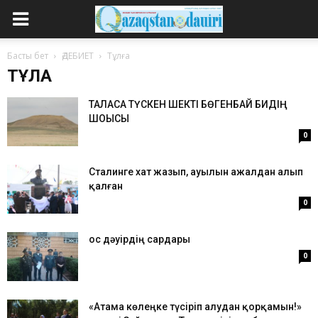
Басты бет
ӘДЕБИЕТ
Тұлға
ТҰЛҒА
ТАЛАСҚА ТҮСКЕН ШЕКТІ БӨГЕНБАЙ БИДІҢ
ШОҚЫСЫ
0
Сталинге хат жазып, ауылын ажалдан алып
қалған
0
Қос дәуірдің сардары
0
«Атама көлеңке түсіріп алудан қорқамын!»