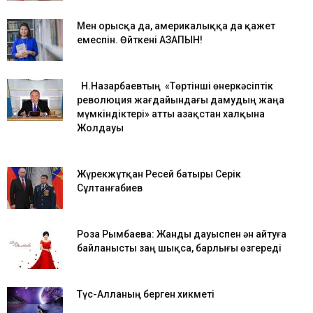
Мен орысқа да, америкалыққа да қажет
емеспін. Өйткені ҚАЗАҚПЫН!
Н.Назарбаевтың «Төртінші өнеркәсіптік
революция жағдайындағы дамудың жаңа
мүмкіндіктері» атты Қазақстан халқына
Жолдауы
Жүрекжұтқан Ресей батыры Серік
Сұлтанғабиев
Роза Рымбаева: Жанды дауыспен ән айтуға
байланысты заң шықса, барлығы өзгереді
Түс-Алланың берген хикметі